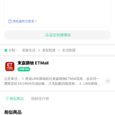
價格趨勢怎麼看？
設定到價通知
分類：
居家生活
居安防護
生活防護
東森購物 ETMall
注意事項： 1. 透過LINE購物前往東森購物ETMall頁面，並在同一
瀏覽器於24小時內完成結帳，才具點數回饋資格。 2. LINE購物
點數回饋僅限「東森購物ETMall」商品，購買不具返點類別的商
品，以及使用網連通會員、企業福委會員等身份結帳成立之訂
單，皆不在點數回饋範圍內。 3. 如購買以下類別商品，將無法獲
相似商品
熱銷排行榜
得點數回饋：旅遊/住宿券、餐票券、手錶、精品、珠寶、
APPLE、愛買、虛擬點數卡、悠遊卡、一卡通、icash愛金卡、環
相似商品
球嚴選、商城、專案商品、「草莓網」全館商品。 4. 如取消訂