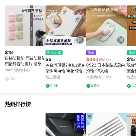
單、退貨、退款或購物中登出東森購物ETMall，將無法獲得點數
回饋。 5. 點數回饋會扣除所有折扣優惠後之最終發票金額計算，
實際回饋請依LINE購物通知為主。 6. 訂單如有使用東森購物
ETMall站內之折扣優惠(包含但不限於東森幣、樂透金、東森現金
券等)，不具點數回饋資格。詳細請依東森購物ETMall之結帳頁面
顯示為準。 7. LINE購物設有「單一商品最高回饋點數」機制(特
殊活動時開放「回饋無上限」)，以同一訂單中同一商品不論件數
計算，並依訂單成立時間當下LINE購物所設定的回饋機制為準。
8. LINE購物為購物資訊整合性平台，商品資料更新會有時間差，
$18
限時加碼
降價
限時
如顯示之商品規格、顏色、價位、贈品與東森購物ETMall銷售網
拼接防撞墊 門後防撞墊
$5
$380
$15
(降$56)
頁不符，以銷售網頁標示為準。 9. 若有贈點爭議，請務必於訂單
門後靜音防撞片 牆壁橡
🔥台灣現貨24H出貨🔥
CS22 日本黏貼式萬向
現貨
日期+180天以內至LINE購物客服洽詢；若超過180天(含)以上進
膠減震墊 加厚防撞 靜
Yahoo購物中心
滾珠萬向輪 萬象滑輪
滑輪-16入組
安全
行申訴，恕無法贈點回饋。 10. 部分點數紅包僅限指定商品使
音墊
搬運家具 黏貼式不打孔
防開
蝦皮購物
東森購物 ETMall
蝦皮
用，或不適用於無回饋商品。各點數紅包之適用商品與使用條件
0%
家具滾輪 黏貼式萬向滑
屜安
請依點數紅包頁面規則為準。
3.6%
0.5%
3.
輪 黏貼
櫃子
護用
熱銷排行榜