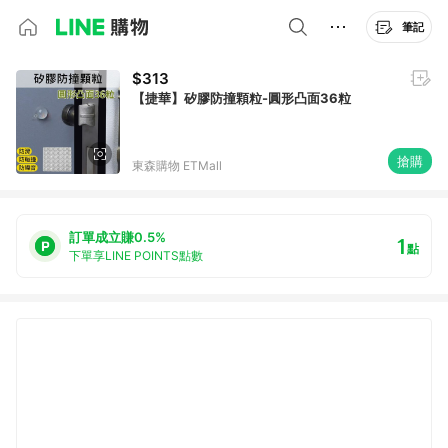
筆記
$313
【捷華】矽膠防撞顆粒-圓形凸面36粒
搶購
東森購物 ETMall
訂單成立賺0.5%
1
點
下單享LINE POINTS點數