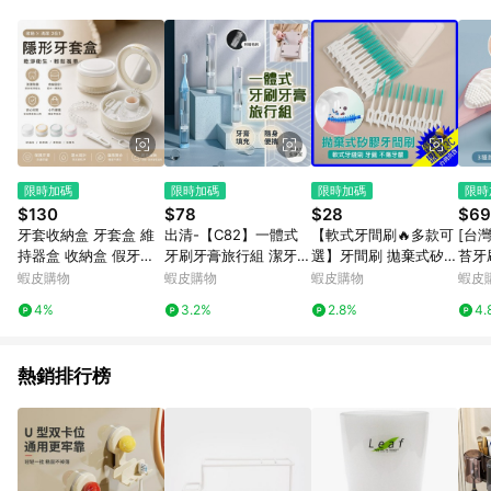
單、退貨、退款或購物中登出東森購物ETMall，將無法獲得點數
回饋。 5. 點數回饋會扣除所有折扣優惠後之最終發票金額計算，
實際回饋請依LINE購物通知為主。 6. 訂單如有使用東森購物
ETMall站內之折扣優惠(包含但不限於東森幣、樂透金、東森現金
券等)，不具點數回饋資格。詳細請依東森購物ETMall之結帳頁面
顯示為準。 7. LINE購物設有「單一商品最高回饋點數」機制(特
殊活動時開放「回饋無上限」)，以同一訂單中同一商品不論件數
計算，並依訂單成立時間當下LINE購物所設定的回饋機制為準。
8. LINE購物為購物資訊整合性平台，商品資料更新會有時間差，
限時加碼
限時加碼
限時加碼
限時
如顯示之商品規格、顏色、價位、贈品與東森購物ETMall銷售網
$130
$78
$28
$69
頁不符，以銷售網頁標示為準。 9. 若有贈點爭議，請務必於訂單
牙套收納盒 牙套盒 維
出清-【C82】一體式
【軟式牙間刷🔥多款可
[台
日期+180天以內至LINE購物客服洽詢；若超過180天(含)以上進
持器盒 收納盒 假牙盒
牙刷牙膏旅行組 潔牙套
選】牙間刷 拋棄式矽膠
苔牙
行申訴，恕無法贈點回饋。 10. 部分點數紅包僅限指定商品使
隱形牙套盒 假牙 矯正
裝 牙刷旅行組 外出牙
牙間刷 軟式牙間刷 牙
刮舌
蝦皮購物
蝦皮購物
蝦皮購物
蝦皮
用，或不適用於無回饋商品。各點數紅包之適用商品與使用條件
器 維持器 浸泡瀝水 維
刷組 牙刷 旅行洗漱神
縫刷 牙籤 齒間刷 牙線
潔器
請依點數紅包頁面規則為準。
4%
3.2%
2.8%
4.
持器收納盒 磁吸 隱適
器 摺疊牙刷組 便攜牙
牙套刷 柔軟 矽膠 不傷
美
刷
牙齦
熱銷排行榜