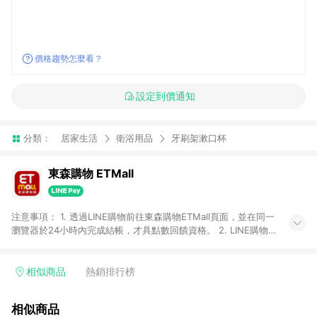
價格趨勢怎麼看？
設定到價通知
分類：
居家生活
衛浴用品
牙刷架漱口杯
東森購物 ETMall
注意事項： 1. 透過LINE購物前往東森購物ETMall頁面，並在同一
瀏覽器於24小時內完成結帳，才具點數回饋資格。 2. LINE購物
點數回饋僅限「東森購物ETMall」商品，購買不具返點類別的商
品，以及使用網連通會員、企業福委會員等身份結帳成立之訂
單，皆不在點數回饋範圍內。 3. 如購買以下類別商品，將無法獲
相似商品
熱銷排行榜
得點數回饋：旅遊/住宿券、餐票券、手錶、精品、珠寶、
APPLE、愛買、虛擬點數卡、悠遊卡、一卡通、icash愛金卡、環
相似商品
球嚴選、商城、專案商品、「草莓網」全館商品。 4. 如取消訂