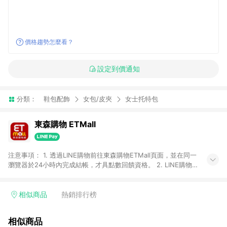
價格趨勢怎麼看？
設定到價通知
分類：
鞋包配飾
女包/皮夾
女士托特包
東森購物 ETMall
注意事項： 1. 透過LINE購物前往東森購物ETMall頁面，並在同一
瀏覽器於24小時內完成結帳，才具點數回饋資格。 2. LINE購物
點數回饋僅限「東森購物ETMall」商品，購買不具返點類別的商
品，以及使用網連通會員、企業福委會員等身份結帳成立之訂
單，皆不在點數回饋範圍內。 3. 如購買以下類別商品，將無法獲
相似商品
熱銷排行榜
得點數回饋：旅遊/住宿券、餐票券、手錶、精品、珠寶、
APPLE、愛買、虛擬點數卡、悠遊卡、一卡通、icash愛金卡、環
相似商品
球嚴選、商城、專案商品、「草莓網」全館商品。 4. 如取消訂