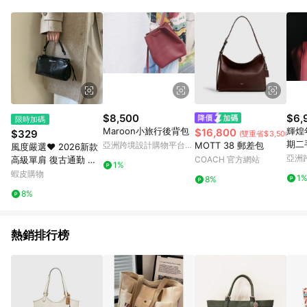
單、退貨、退款或購物中登出東森購物ETMall，將無法獲得點數
回饋。 5. 點數回饋會扣除所有折扣優惠後之最終發票金額計算，
實際回饋請依LINE購物通知為主。 6. 訂單如有使用東森購物
ETMall站內之折扣優惠(包含但不限於東森幣、樂透金、東森現金
券等)，不具點數回饋資格。詳細請依東森購物ETMall之結帳頁面
顯示為準。 7. LINE購物設有「單一商品最高回饋點數」機制(特
殊活動時開放「回饋無上限」)，以同一訂單中同一商品不論件數
計算，並依訂單成立時間當下LINE購物所設定的回饋機制為準。
8. LINE購物為購物資訊整合性平台，商品資料更新會有時間差，
$8,500
$6,
限時加碼
如顯示之商品規格、顏色、價位、贈品與東森購物ETMall銷售網
Maroon小旅行後背包
輝煌年
$16,800
$329
(雙重省$3,500)
頁不符，以銷售網頁標示為準。 9. 若有贈點爭議，請務必於訂單
期二
亞洲跨境設計購物平台
MOTT 38 郵差包
風度嚴選❤️ 2026新款
日期+180天以內至LINE購物客服洽詢；若超過180天(含)以上進
手提
Pinkoi
亞洲
高級單肩 復古通勤 簡
COACH 官方網站
行申訴，恕無法贈點回饋。 10. 部分點數紅包僅限指定商品使
1%
Pinko
約休閒時尚手提斜挎包
蝦皮購物
用，或不適用於無回饋商品。各點數紅包之適用商品與使用條件
1
8%
百搭
請依點數紅包頁面規則為準。
8%
熱銷排行榜