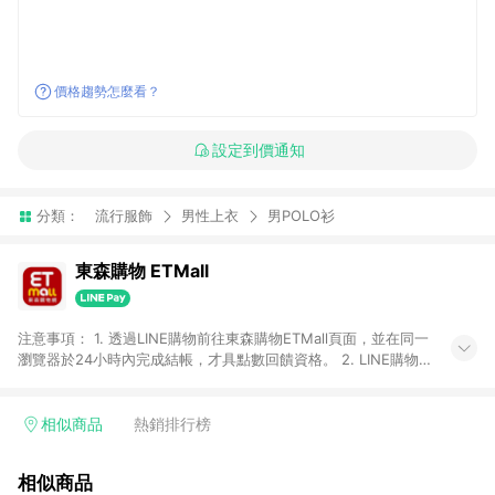
價格趨勢怎麼看？
設定到價通知
分類：
流行服飾
男性上衣
男POLO衫
東森購物 ETMall
注意事項： 1. 透過LINE購物前往東森購物ETMall頁面，並在同一
瀏覽器於24小時內完成結帳，才具點數回饋資格。 2. LINE購物
點數回饋僅限「東森購物ETMall」商品，購買不具返點類別的商
品，以及使用網連通會員、企業福委會員等身份結帳成立之訂
單，皆不在點數回饋範圍內。 3. 如購買以下類別商品，將無法獲
相似商品
熱銷排行榜
得點數回饋：旅遊/住宿券、餐票券、手錶、精品、珠寶、
APPLE、愛買、虛擬點數卡、悠遊卡、一卡通、icash愛金卡、環
相似商品
球嚴選、商城、專案商品、「草莓網」全館商品。 4. 如取消訂