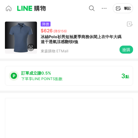
筆記
降價
$626
(降$156)
冰絲Polo衫男短袖夏季商務休閑上衣中年大碼
速干透氣涼感翻領t恤
搶購
東森購物 ETMall
訂單成立賺0.5%
3
點
下單享LINE POINTS點數