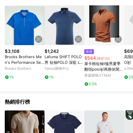
單、退貨、退款或購物中登出東森購物ETMall，將無法獲得點數
回饋。 5. 點數回饋會扣除所有折扣優惠後之最終發票金額計算，
實際回饋請依LINE購物通知為主。 6. 訂單如有使用東森購物
ETMall站內之折扣優惠(包含但不限於東森幣、樂透金、東森現金
券等)，不具點數回饋資格。詳細請依東森購物ETMall之結帳頁面
顯示為準。 7. LINE購物設有「單一商品最高回饋點數」機制(特
殊活動時開放「回饋無上限」)，以同一訂單中同一商品不論件數
計算，並依訂單成立時間當下LINE購物所設定的回饋機制為準。
8. LINE購物為購物資訊整合性平台，商品資料更新會有時間差，
$3,108
$1,242
$69
降價
如顯示之商品規格、顏色、價位、贈品與東森購物ETMall銷售網
Brooks Brothers Me
Lafuma SHIFT POLO
高階
$544
(降$135)
頁不符，以銷售網頁標示為準。 9. 若有贈點爭議，請務必於訂單
n's Performance Seri
男 短袖POLO 深藍 LF
O衫
萊卡棉短袖t恤男夏季
日期+180天以內至LINE購物客服洽詢；若超過180天(含)以上進
es Supima Polo Shirt
V122688598
Brooks Brothers
Yahoo購物中心
a li
翻領polo衫商務休閑透
行申訴，恕無法贈點回饋。 10. 部分點數紅包僅限指定商品使
| Blue | Size 2XL
氣中青年時尚半袖上衣
東森購物 ETMall
用，或不適用於無回饋商品。各點數紅包之適用商品與使用條件
1%
1%
2
請依點數紅包頁面規則為準。
0.5%
熱銷排行榜