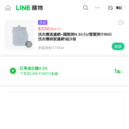
筆記
降價
$330
(降$10)
洗衣機過濾網~國際牌N.S(小)/聲寶牌(11KG)
洗衣機棉絮濾網1組3個
搶購
東森購物 ETMall
訂單成立賺0.5%
1
點
下單享LINE POINTS點數