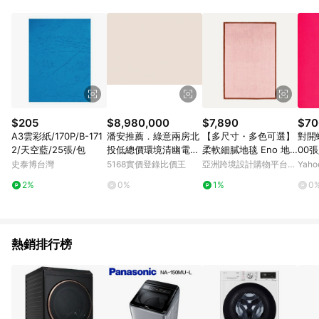
單、退貨、退款或購物中登出東森購物ETMall，將無法獲得點數
回饋。 5. 點數回饋會扣除所有折扣優惠後之最終發票金額計算，
實際回饋請依LINE購物通知為主。 6. 訂單如有使用東森購物
ETMall站內之折扣優惠(包含但不限於東森幣、樂透金、東森現金
券等)，不具點數回饋資格。詳細請依東森購物ETMall之結帳頁面
顯示為準。 7. LINE購物設有「單一商品最高回饋點數」機制(特
殊活動時開放「回饋無上限」)，以同一訂單中同一商品不論件數
計算，並依訂單成立時間當下LINE購物所設定的回饋機制為準。
8. LINE購物為購物資訊整合性平台，商品資料更新會有時間差，
$205
$8,980,000
$7,890
$70
如顯示之商品規格、顏色、價位、贈品與東森購物ETMall銷售網
A3雲彩紙/170P/B-171
潘安推薦．綠意兩房北
【多尺寸・多色可選】
對開蠟
頁不符，以銷售網頁標示為準。 9. 若有贈點爭議，請務必於訂單
2/天空藍/25張/包
投低總價環境清幽電梯
柔軟細膩地毯 Eno 地
00
日期+180天以內至LINE購物客服洽詢；若超過180天(含)以上進
美宅｜台北市北投區溫
毯 暖色系
史泰博台灣
5168實價登錄比價王
亞洲跨境設計購物平台
Yah
行申訴，恕無法贈點回饋。 10. 部分點數紅包僅限指定商品使
泉路
Pinkoi
用，或不適用於無回饋商品。各點數紅包之適用商品與使用條件
2%
0%
1%
0
請依點數紅包頁面規則為準。
熱銷排行榜