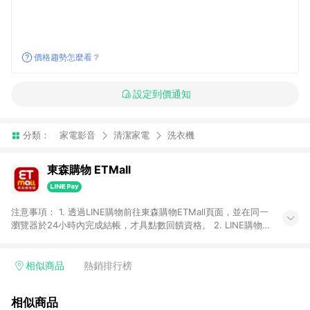
價格趨勢怎麼看？
設定到價通知
分類：
家電影音
清潔家電
洗衣機
東森購物 ETMall
注意事項： 1. 透過LINE購物前往東森購物ETMall頁面，並在同一
瀏覽器於24小時內完成結帳，才具點數回饋資格。 2. LINE購物
點數回饋僅限「東森購物ETMall」商品，購買不具返點類別的商
品，以及使用網連通會員、企業福委會員等身份結帳成立之訂
單，皆不在點數回饋範圍內。 3. 如購買以下類別商品，將無法獲
相似商品
熱銷排行榜
得點數回饋：旅遊/住宿券、餐票券、手錶、精品、珠寶、
APPLE、愛買、虛擬點數卡、悠遊卡、一卡通、icash愛金卡、環
相似商品
球嚴選、商城、專案商品、「草莓網」全館商品。 4. 如取消訂