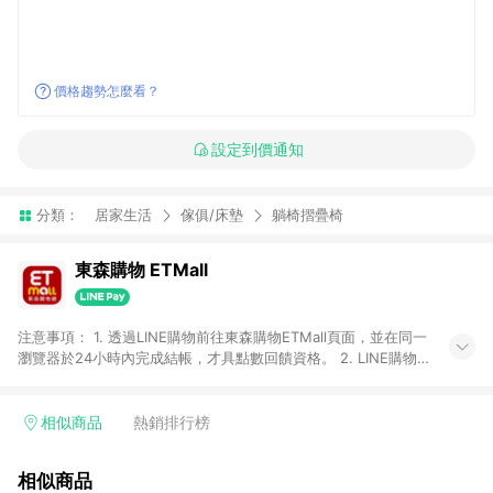
價格趨勢怎麼看？
設定到價通知
分類：
居家生活
傢俱/床墊
躺椅摺疊椅
東森購物 ETMall
注意事項： 1. 透過LINE購物前往東森購物ETMall頁面，並在同一
瀏覽器於24小時內完成結帳，才具點數回饋資格。 2. LINE購物
點數回饋僅限「東森購物ETMall」商品，購買不具返點類別的商
品，以及使用網連通會員、企業福委會員等身份結帳成立之訂
單，皆不在點數回饋範圍內。 3. 如購買以下類別商品，將無法獲
相似商品
熱銷排行榜
得點數回饋：旅遊/住宿券、餐票券、手錶、精品、珠寶、
APPLE、愛買、虛擬點數卡、悠遊卡、一卡通、icash愛金卡、環
相似商品
球嚴選、商城、專案商品、「草莓網」全館商品。 4. 如取消訂