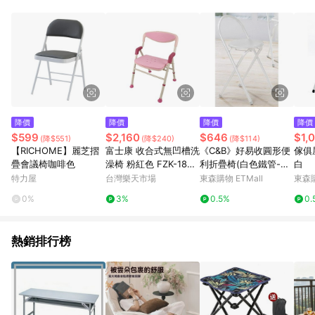
單、退貨、退款或購物中登出東森購物ETMall，將無法獲得點數
回饋。 5. 點數回饋會扣除所有折扣優惠後之最終發票金額計算，
實際回饋請依LINE購物通知為主。 6. 訂單如有使用東森購物
ETMall站內之折扣優惠(包含但不限於東森幣、樂透金、東森現金
券等)，不具點數回饋資格。詳細請依東森購物ETMall之結帳頁面
顯示為準。 7. LINE購物設有「單一商品最高回饋點數」機制(特
殊活動時開放「回饋無上限」)，以同一訂單中同一商品不論件數
計算，並依訂單成立時間當下LINE購物所設定的回饋機制為準。
8. LINE購物為購物資訊整合性平台，商品資料更新會有時間差，
降價
降價
降價
降價
如顯示之商品規格、顏色、價位、贈品與東森購物ETMall銷售網
$599
$2,160
$646
$1,
(降$551)
(降$240)
(降$114)
頁不符，以銷售網頁標示為準。 9. 若有贈點爭議，請務必於訂單
【RICHOME】麗芝摺
富士康 收合式無凹槽洗
《C&B》好易收圓形便
傢俱
日期+180天以內至LINE購物客服洽詢；若超過180天(含)以上進
疊會議椅咖啡色
澡椅 粉紅色 FZK-188
利折疊椅(白色鐵管-二
白
行申訴，恕無法贈點回饋。 10. 部分點數紅包僅限指定商品使
【杏一】
入)
特力屋
台灣樂天市場
東森購物 ETMall
東森購
用，或不適用於無回饋商品。各點數紅包之適用商品與使用條件
請依點數紅包頁面規則為準。
0%
3%
0.5%
0.
熱銷排行榜