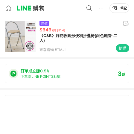
筆記
降價
$646
(降$114)
《C&B》好易收圓形便利折疊椅(銀色鐵管-二
入)
搶購
東森購物 ETMall
訂單成立賺0.5%
3
點
下單享LINE POINTS點數