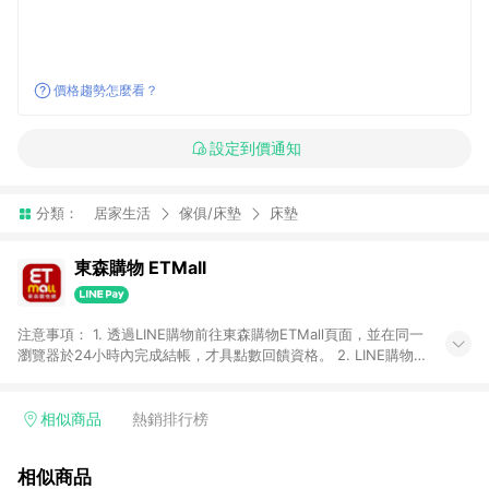
價格趨勢怎麼看？
設定到價通知
分類：
居家生活
傢俱/床墊
床墊
東森購物 ETMall
注意事項： 1. 透過LINE購物前往東森購物ETMall頁面，並在同一
瀏覽器於24小時內完成結帳，才具點數回饋資格。 2. LINE購物
點數回饋僅限「東森購物ETMall」商品，購買不具返點類別的商
品，以及使用網連通會員、企業福委會員等身份結帳成立之訂
單，皆不在點數回饋範圍內。 3. 如購買以下類別商品，將無法獲
相似商品
熱銷排行榜
得點數回饋：旅遊/住宿券、餐票券、手錶、精品、珠寶、
APPLE、愛買、虛擬點數卡、悠遊卡、一卡通、icash愛金卡、環
相似商品
球嚴選、商城、專案商品、「草莓網」全館商品。 4. 如取消訂