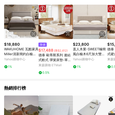
單、退貨、退款或購物中登出東森購物ETMall，將無法獲得點數
回饋。 5. 點數回饋會扣除所有折扣優惠後之最終發票金額計算，
實際回饋請依LINE購物通知為主。 6. 訂單如有使用東森購物
ETMall站內之折扣優惠(包含但不限於東森幣、樂透金、東森現金
券等)，不具點數回饋資格。詳細請依東森購物ETMall之結帳頁面
顯示為準。 7. LINE購物設有「單一商品最高回饋點數」機制(特
殊活動時開放「回饋無上限」)，以同一訂單中同一商品不論件數
計算，並依訂單成立時間當下LINE購物所設定的回饋機制為準。
8. LINE購物為購物資訊整合性平台，商品資料更新會有時間差，
$18,880
$23,800
$15
降價
如顯示之商品規格、顏色、價位、贈品與東森購物ETMall銷售網
WAKUHOME 瓦酷家具
直人木業-SWEET極簡
德泰
$17,488
(降$2,612)
頁不符，以銷售網頁標示為準。 9. 若有贈點爭議，請務必於訂單
Miller清新簡約白榆木
風白榆木6尺加大雙人
式硬
德泰 歐蒂斯系列 連結
日期+180天以內至LINE購物客服洽詢；若超過180天(含)以上進
收納床底6尺雙人床組
大四抽床組
單人3
Yahoo購物中心
Yahoo購物中心
東森購
式軟式 彈簧床墊-單人
行申訴，恕無法贈點回饋。 10. 部分點數紅包僅限指定商品使
(附插座)-寬182*深212
3尺
東森購物 ETMall
用，或不適用於無回饋商品。各點數紅包之適用商品與使用條件
1%
1%
0.
*高98cm
請依點數紅包頁面規則為準。
0.5%
熱銷排行榜