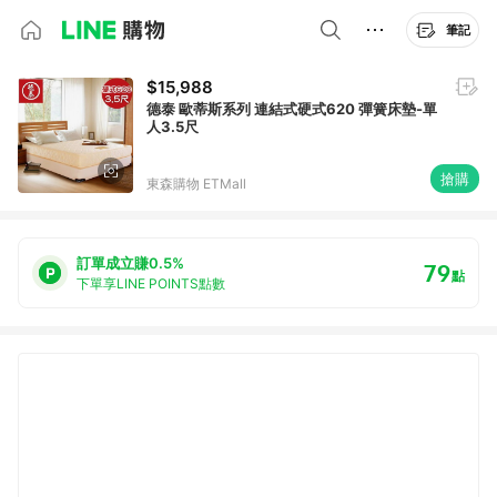
筆記
$15,988
德泰 歐蒂斯系列 連結式硬式620 彈簧床墊-單
人3.5尺
搶購
東森購物 ETMall
訂單成立賺0.5%
79
點
下單享LINE POINTS點數