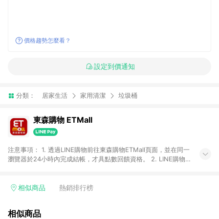
價格趨勢怎麼看？
設定到價通知
分類：
居家生活
家用清潔
垃圾桶
東森購物 ETMall
注意事項： 1. 透過LINE購物前往東森購物ETMall頁面，並在同一
瀏覽器於24小時內完成結帳，才具點數回饋資格。 2. LINE購物
點數回饋僅限「東森購物ETMall」商品，購買不具返點類別的商
品，以及使用網連通會員、企業福委會員等身份結帳成立之訂
單，皆不在點數回饋範圍內。 3. 如購買以下類別商品，將無法獲
相似商品
熱銷排行榜
得點數回饋：旅遊/住宿券、餐票券、手錶、精品、珠寶、
APPLE、愛買、虛擬點數卡、悠遊卡、一卡通、icash愛金卡、環
相似商品
球嚴選、商城、專案商品、「草莓網」全館商品。 4. 如取消訂