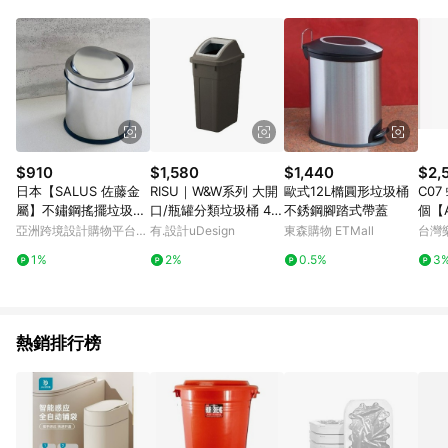
單、退貨、退款或購物中登出東森購物ETMall，將無法獲得點數
回饋。 5. 點數回饋會扣除所有折扣優惠後之最終發票金額計算，
實際回饋請依LINE購物通知為主。 6. 訂單如有使用東森購物
ETMall站內之折扣優惠(包含但不限於東森幣、樂透金、東森現金
券等)，不具點數回饋資格。詳細請依東森購物ETMall之結帳頁面
顯示為準。 7. LINE購物設有「單一商品最高回饋點數」機制(特
殊活動時開放「回饋無上限」)，以同一訂單中同一商品不論件數
計算，並依訂單成立時間當下LINE購物所設定的回饋機制為準。
8. LINE購物為購物資訊整合性平台，商品資料更新會有時間差，
$910
$1,580
$1,440
$2,
如顯示之商品規格、顏色、價位、贈品與東森購物ETMall銷售網
日本【SALUS 佐藤金
RISU｜W&W系列 大開
歐式12L橢圓形垃圾桶
C07
頁不符，以銷售網頁標示為準。 9. 若有贈點爭議，請務必於訂單
屬】不鏽鋼搖擺垃圾桶
口/瓶罐分類垃圾桶 45
不銹鋼腳踏式帶蓋
個【
日期+180天以內至LINE購物客服洽詢；若超過180天(含)以上進
3L
L
點數
亞洲跨境設計購物平台
有.設計uDesign
東森購物 ETMall
台灣
行申訴，恕無法贈點回饋。 10. 部分點數紅包僅限指定商品使
0點)
Pinkoi
用，或不適用於無回饋商品。各點數紅包之適用商品與使用條件
1%
2%
0.5%
3
請依點數紅包頁面規則為準。
熱銷排行榜