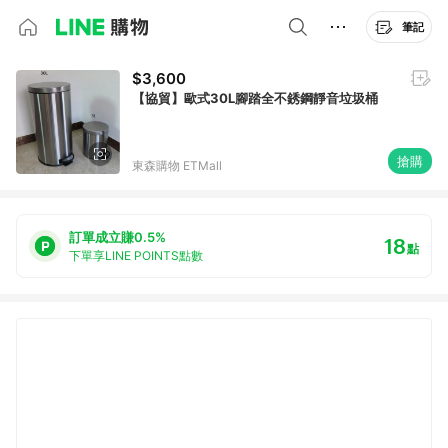
筆記
$3,600
【協貿】歐式30L腳踏全不銹鋼靜音垃圾桶
搶購
東森購物 ETMall
訂單成立賺0.5%
18
點
下單享LINE POINTS點數