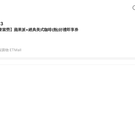
83
麥當勞】蘋果派+經典美式咖啡(熱)好禮即享券
購物 ETMall