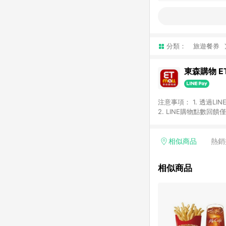
分類：
旅遊餐券
東森購物 ET
注意事項： 1. 透過L
2. LINE購物點數
等身份結帳成立之訂單，
券、手錶、精品、珠寶、
「草莓網」全館商品。 
相似商品
熱銷
饋會扣除所有折扣優惠後
內之折扣優惠(包含但不
相似商品
面顯示為準。 7. L
商品不論件數計算，並依
品資料更新會有時間差
準。 9. 若有贈點爭議
贈點回饋。 10. 
紅包頁面規則為準。