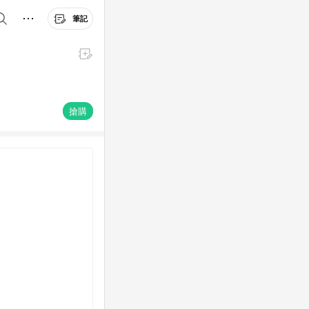
筆記
搶購