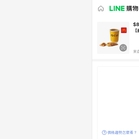
$
【
東森
價格趨勢怎麼看？