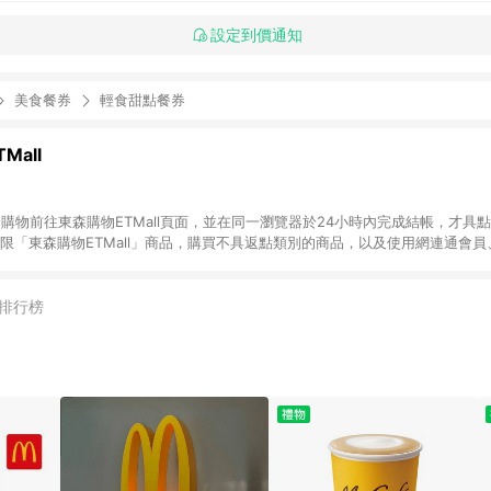
設定到價通知
美食餐券
輕食甜點餐券
Mall
INE購物前往東森購物ETMall頁面，並在同一瀏覽器於24小時內完成結帳，才具
回饋僅限「東森購物ETMall」商品，購買不具返點類別的商品，以及使用網連通會
皆不在點數回饋範圍內。 3. 如購買以下類別商品，將無法獲得點數回饋：旅
APPLE、愛買、虛擬點數卡、悠遊卡、一卡通、icash愛金卡、環球嚴選、
4. 如取消訂單、退貨、退款或購物中登出東森購物ETMall，將無法獲得點數回饋
排行榜
之最終發票金額計算，實際回饋請依LINE購物通知為主。 6. 訂單如有使用東森購
限於東森幣、樂透金、東森現金券等)，不具點數回饋資格。詳細請依東森購物ET
INE購物設有「單一商品最高回饋點數」機制(特殊活動時開放「回饋無上限」)，
訂單成立時間當下LINE購物所設定的回饋機制為準。 8. LINE購物為購物資
，如顯示之商品規格、顏色、價位、贈品與東森購物ETMall銷售網頁不符，以
，請務必於訂單日期+180天以內至LINE購物客服洽詢；若超過180天(含)以上
部分點數紅包僅限指定商品使用，或不適用於無回饋商品。各點數紅包之適用商品與