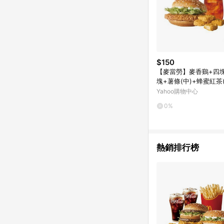
$150
【麥當勞】麥香鷄+四
塊+薯條(中)+蜂蜜紅茶(
即享券
Yahoo購物中心
0%
熱銷排行榜