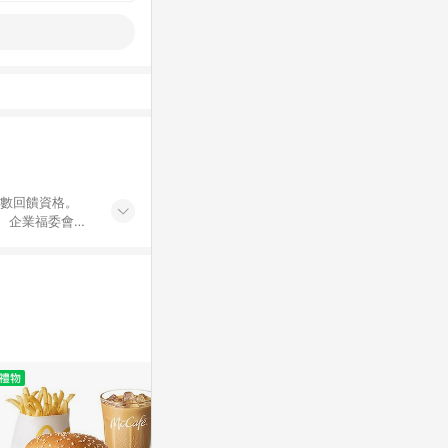
點數回饋資格。
員、企業福委會員
遊/住宿券、餐票
商城、專案商品、
。 5. 點數回
物ETMall站
Mall之結帳頁
以同一訂單中同一
訊整合性平台，商
銷售網頁標示為
進行申訴，恕無法
使用條件請依點數