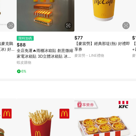
$77
$
限時加碼
塊麥克鷄
【麥當勞】經典那堤(熱) 好禮即
【
$88
冰) 好禮
享券
+
全店免運🔥雨棚冰箱貼 創意微縮
禮
麥當勞 - LINE禮物
麥
家電冰箱貼 3D立體冰箱貼 冰箱
磁吸貼 711便利店冰箱貼磁貼 冰
蝦皮購物
櫃超市模型3d立體 裝飾
6%