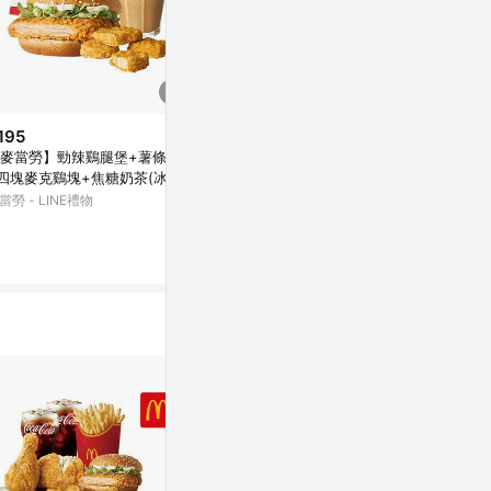
195
$83
降價
麥當勞】勁辣鷄腿堡+薯條(小)
【麥當勞】蘋
$36
(降$14)
四塊麥克鷄塊+焦糖奶茶(冰)好
啡(冰)好禮即
[麥當勞·限定麥心意]【麥當勞】
即享券
當勞 - LINE禮物
東森購物 ETMa
經典美式咖啡(熱)好禮即享券
麥當勞 - LINE禮物
0%