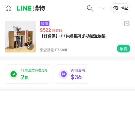
筆記
降價
$522
(降$36)
【好傢俱】HH伸縮書架 多功能置物架
搶購
東森購物 ETMall
訂單成立賺0.5%
近期最省
2
$36
點