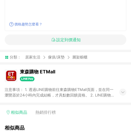
價格趨勢怎麼看？
設定到價通知
分類：
居家生活
傢俱/床墊
層架櫥櫃
東森購物 ETMall
注意事項： 1. 透過LINE購物前往東森購物ETMall頁面，並在同一
瀏覽器於24小時內完成結帳，才具點數回饋資格。 2. LINE購物
點數回饋僅限「東森購物ETMall」商品，購買不具返點類別的商
品，以及使用網連通會員、企業福委會員等身份結帳成立之訂
單，皆不在點數回饋範圍內。 3. 如購買以下類別商品，將無法獲
相似商品
熱銷排行榜
得點數回饋：旅遊/住宿券、餐票券、手錶、精品、珠寶、
APPLE、愛買、虛擬點數卡、悠遊卡、一卡通、icash愛金卡、環
相似商品
球嚴選、商城、專案商品、「草莓網」全館商品。 4. 如取消訂