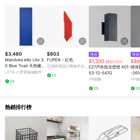
單、退貨、退款或購物中登出東森購物ETMall，將無法獲得點數
回饋。 5. 點數回饋會扣除所有折扣優惠後之最終發票金額計算，
實際回饋請依LINE購物通知為主。 6. 訂單如有使用東森購物
ETMall站內之折扣優惠(包含但不限於東森幣、樂透金、東森現金
券等)，不具點數回饋資格。詳細請依東森購物ETMall之結帳頁面
顯示為準。 7. LINE購物設有「單一商品最高回饋點數」機制(特
殊活動時開放「回饋無上限」)，以同一訂單中同一商品不論件數
計算，並依訂單成立時間當下LINE購物所設定的回饋機制為準。
8. LINE購物為購物資訊整合性平台，商品資料更新會有時間差，
$3,480
$803
降價
降價
如顯示之商品規格、顏色、價位、贈品與東森購物ETMall銷售網
Manduka eKo Lite 3.
FLIPEN - 紅色
$1,300
$88
(降$6,500)
頁不符，以銷售網頁標示為準。 9. 若有贈點爭議，請務必於訂單
0 Blue Toad 天然橡膠
亞洲跨境設計購物平台
E27戶外投光壁燈 K01-
情境投
日期+180天以內至LINE購物客服洽詢；若超過180天(含)以上進
輕量瑜珈墊 厚度:4mm
Pinkoi
LCYA 小雲雲瑜珈配件
53-12-547G
-261
行申訴，恕無法贈點回饋。 10. 部分點數紅包僅限指定商品使
1%
YP燈飾
YP燈
用，或不適用於無回饋商品。各點數紅包之適用商品與使用條件
2%
請依點數紅包頁面規則為準。
5%
5
熱銷排行榜