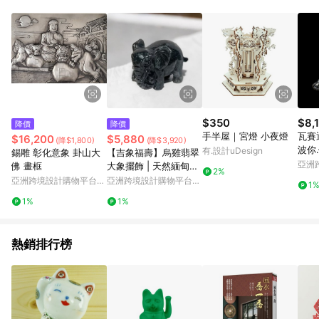
單、退貨、退款或購物中登出東森購物ETMall，將無法獲得點數
回饋。 5. 點數回饋會扣除所有折扣優惠後之最終發票金額計算，
實際回饋請依LINE購物通知為主。 6. 訂單如有使用東森購物
ETMall站內之折扣優惠(包含但不限於東森幣、樂透金、東森現金
券等)，不具點數回饋資格。詳細請依東森購物ETMall之結帳頁面
顯示為準。 7. LINE購物設有「單一商品最高回饋點數」機制(特
殊活動時開放「回饋無上限」)，以同一訂單中同一商品不論件數
計算，並依訂單成立時間當下LINE購物所設定的回饋機制為準。
8. LINE購物為購物資訊整合性平台，商品資料更新會有時間差，
$350
$8,
降價
降價
如顯示之商品規格、顏色、價位、贈品與東森購物ETMall銷售網
手半屋｜宮燈 小夜燈
瓦賽
$16,200
$5,880
(降$1,800)
(降$3,920)
頁不符，以銷售網頁標示為準。 9. 若有贈點爭議，請務必於訂單
波你
有.設計uDesign
錫雕 彰化意象 卦山大
【吉象福壽】烏雞翡翠
日期+180天以內至LINE購物客服洽詢；若超過180天(含)以上進
壓克
亞洲
佛 畫框
大象擺飾 | 天然緬甸玉
行申訴，恕無法贈點回饋。 10. 部分點數紅包僅限指定商品使
2%
Pinko
翡翠A貨 | 送禮
亞洲跨境設計購物平台
亞洲跨境設計購物平台
用，或不適用於無回饋商品。各點數紅包之適用商品與使用條件
1
Pinkoi
Pinkoi
請依點數紅包頁面規則為準。
1%
1%
熱銷排行榜