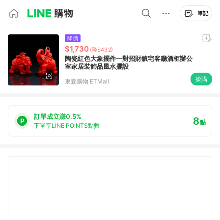
筆記
降價
$1,730
(降$432)
陶瓷紅色大象擺件一對招財鎮宅客廳酒柜辦公
室家居裝飾品風水擺設
搶購
東森購物 ETMall
訂單成立賺0.5%
8
點
下單享LINE POINTS點數