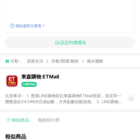
價格趨勢怎麼看？
設定到價通知
分類：
居家生活
宗教/開運/藝術
風水擺飾
東森購物 ETMall
注意事項： 1. 透過LINE購物前往東森購物ETMall頁面，並在同一
瀏覽器於24小時內完成結帳，才具點數回饋資格。 2. LINE購物
點數回饋僅限「東森購物ETMall」商品，購買不具返點類別的商
品，以及使用網連通會員、企業福委會員等身份結帳成立之訂
單，皆不在點數回饋範圍內。 3. 如購買以下類別商品，將無法獲
相似商品
熱銷排行榜
得點數回饋：旅遊/住宿券、餐票券、手錶、精品、珠寶、
APPLE、愛買、虛擬點數卡、悠遊卡、一卡通、icash愛金卡、環
相似商品
球嚴選、商城、專案商品、「草莓網」全館商品。 4. 如取消訂