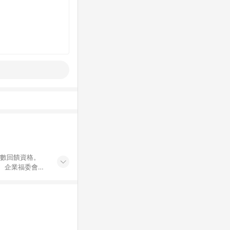
點數回饋資格。
員、企業福委會員
遊/住宿券、餐票
商城、專案商品、
。 5. 點數回
物ETMall站
Mall之結帳頁
以同一訂單中同一