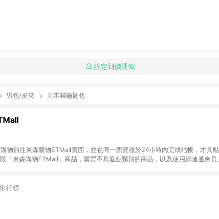
設定到價通知
男包/皮夾
男零錢鑰匙包
Mall
INE購物前往東森購物ETMall頁面，並在同一瀏覽器於24小時內完成結帳，才具
回饋僅限「東森購物ETMall」商品，購買不具返點類別的商品，以及使用網連通會
皆不在點數回饋範圍內。 3. 如購買以下類別商品，將無法獲得點數回饋：旅
APPLE、愛買、虛擬點數卡、悠遊卡、一卡通、icash愛金卡、環球嚴選、
4. 如取消訂單、退貨、退款或購物中登出東森購物ETMall，將無法獲得點數回饋
排行榜
之最終發票金額計算，實際回饋請依LINE購物通知為主。 6. 訂單如有使用東森購
限於東森幣、樂透金、東森現金券等)，不具點數回饋資格。詳細請依東森購物ET
INE購物設有「單一商品最高回饋點數」機制(特殊活動時開放「回饋無上限」)，