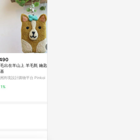
490
$500
歷史低價
毛出在羊山上 羊毛氈 鑰匙包 -
排球 零錢包 收納包 帆布
$804
(降$176
基
亞洲跨境設計購物平台 Pinkoi
豐田 TOYOTA 
洲跨境設計購物平台 Pinkoi
a cross 汽
1%
亞洲跨境設計購物
1%
1%