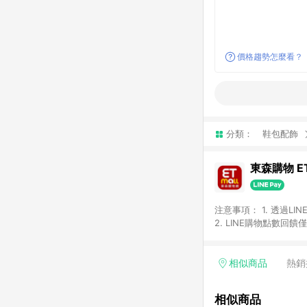
價格趨勢怎麼看？
分類：
鞋包配飾
東森購物 ET
注意事項： 1. 透過L
2. LINE購物點數
等身份結帳成立之訂單，
券、手錶、精品、珠寶、
「草莓網」全館商品。 
相似商品
熱銷
饋會扣除所有折扣優惠後
內之折扣優惠(包含但不
相似商品
面顯示為準。 7. L