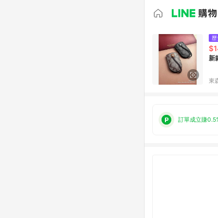
歷
$1
新
東森
訂單成立賺0.5