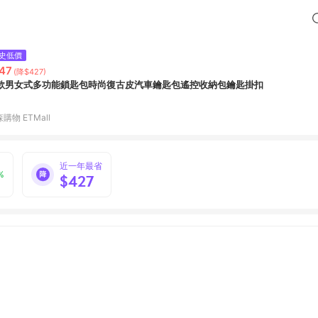
史低價
47
(降$427)
款男女式多功能鎖匙包時尚復古皮汽車鑰匙包遙控收納包鑰匙掛扣
購物 ETMall
近一年最省
%
$427