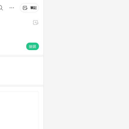
筆記
搶購