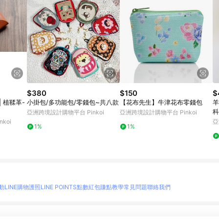
$380
$150
$
| 植鞣革-
小掛包/多功能包/零錢包~共八款
【花布先生】牛津花布零錢包
羊
科
亞洲跨境設計購物平台 Pinkoi
亞洲跨境設計購物平台 Pinkoi
koi
亞
1%
1%
動
LINE購物護照
LINE POINTS點數紅包
賺點教學
常見問題
聯絡我們