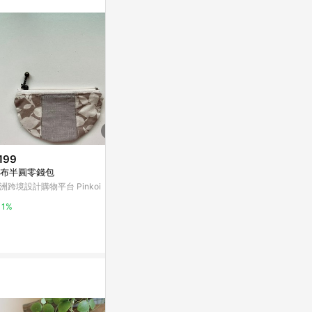
訊整合性平台，商
銷售網頁標示為
進行申訴，恕無法
使用條件請依點數
199
$180
$190
布半圓零錢包
白底花朵小錢包
現貨手作紅玫
洲跨境設計購物平台 Pinkoi
亞洲跨境設計購物平台 Pinkoi
亞洲跨境設計購物
1%
1%
1%