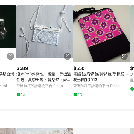
訂單成立時間當下LINE購物所設定的回饋機制為準。 8. LINE購物為購物資
，如顯示之商品規格、顏色、價位、贈品與東森購物ETMall銷售網頁不符，以
，請務必於訂單日期+180天以內至LINE購物客服洽詢；若超過180天(含)以上
部分點數紅包僅限指定商品使用，或不適用於無回饋商品。各點數紅包之適用商品與
$589
$550
$
】早期台灣
潑水PVC斜背包 輕量・手機迷
電話包/肩背包/鈄背包/手機袋 ~
拼
你包 夏季出遊・音樂祭・游泳
花形圖案(D13)
亞
池・
koi
亞洲跨境設計購物平台 Pinkoi
亞洲跨境設計購物平台 Pinkoi
1%
1%