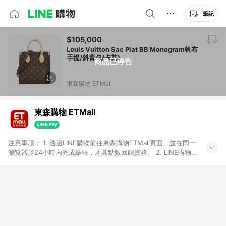
筆記
$105,000
Louis Vuitton Sac Plat BB Monogram帆布
手提/斜背包(卡其)
商品已停售
東森購物 ETMall
東森購物 ETMall
注意事項： 1. 透過LINE購物前往東森購物ETMall頁面，並在同一
瀏覽器於24小時內完成結帳，才具點數回饋資格。 2. LINE購物
點數回饋僅限「東森購物ETMall」商品，購買不具返點類別的商
品，以及使用網連通會員、企業福委會員等身份結帳成立之訂
單，皆不在點數回饋範圍內。 3. 如購買以下類別商品，將無法獲
得點數回饋：旅遊/住宿券、餐票券、手錶、精品、珠寶、
APPLE、愛買、虛擬點數卡、悠遊卡、一卡通、icash愛金卡、環
球嚴選、商城、專案商品、「草莓網」全館商品。 4. 如取消訂
單、退貨、退款或購物中登出東森購物ETMall，將無法獲得點數