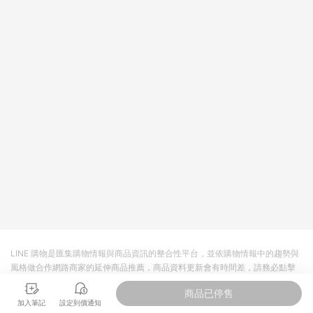
回饋。 5. 點數回饋會扣除所有折扣優惠後之最終發票金額計算，
實際回饋請依LINE購物通知為主。 6. 訂單如有使用東森購物
ETMall站內之折扣優惠(包含但不限於東森幣、樂透金、東森現金
券等)，不具點數回饋資格。詳細請依東森購物ETMall之結帳頁面
顯示為準。 7. LINE購物設有「單一商品最高回饋點數」機制(特
殊活動時開放「回饋無上限」)，以同一訂單中同一商品不論件數
計算，並依訂單成立時間當下LINE購物所設定的回饋機制為準。
8. LINE購物為購物資訊整合性平台，商品資料更新會有時間差，
如顯示之商品規格、顏色、價位、贈品與東森購物ETMall銷售網
頁不符，以銷售網頁標示為準。 9. 若有贈點爭議，請務必於訂單
日期+180天以內至LINE購物客服洽詢；若超過180天(含)以上進
行申訴，恕無法贈點回饋。 10. 部分點數紅包僅限指定商品使
用，或不適用於無回饋商品。各點數紅包之適用商品與使用條件
請依點數紅包頁面規則為準。
LINE 購物是匯集購物情報與商品資訊的整合性平台，並依購物情報中的趨勢與
風格做合作網路商家的延伸商品推薦，商品資料更新會有時間差，請務必點擊
商品至各合作網路商家，確認現售價與購物條件，一切資訊以合作廠商網頁為
商品已停售
準。
加入筆記
設定到價通知