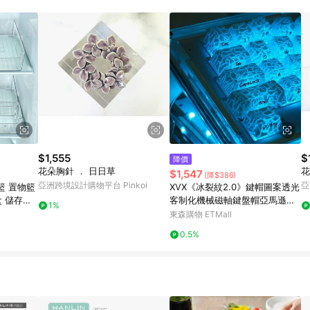
訂單成立時間當下LINE購物所設定的回饋機制為準。 8. LINE購物為購物資
，如顯示之商品規格、顏色、價位、贈品與東森購物ETMall銷售網頁不符，以
，請務必於訂單日期+180天以內至LINE購物客服洽詢；若超過180天(含)以上
部分點數紅包僅限指定商品使用，或不適用於無回饋商品。各點數紅包之適用商品與
$1,555
$
降價
花朵胸針 ． 日日草
花
$1,547
(降$386)
亞洲跨境設計購物平台 Pinkoi
亞
籃 置物籃
XVX《冰裂紋2.0》鍵帽圖案透光
盒 儲存盒
客制化機械磁軸鍵盤帽亞馬遜跨
1%
 蔬菜整理
境
東森購物 ETMall
0.5%