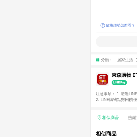
價格趨勢怎麼看？
分類：
居家生活
東森購物 ET
注意事項： 1. 透過L
2. LINE購物點數
等身份結帳成立之訂單，
券、手錶、精品、珠寶、
「草莓網」全館商品。 
相似商品
熱銷
饋會扣除所有折扣優惠後
內之折扣優惠(包含但不
相似商品
面顯示為準。 7. L