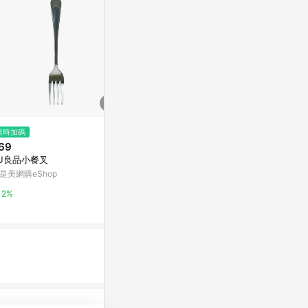
$299
限時加碼
降價
天藍小舖-史努比大頭吸管杯106
69
$552
(降$137
0ML-共2色-$299【A1111544
U良品小餐叉
SSGP304
3】
天藍小舖
生大容量食堂
是美網購eShop
班族
東森購物 ETMa
3%
2%
0.5%