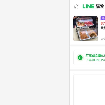
降
$
雙
東森
訂單成立賺0.
下單享LINE P