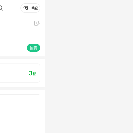
筆記
搶購
3
點