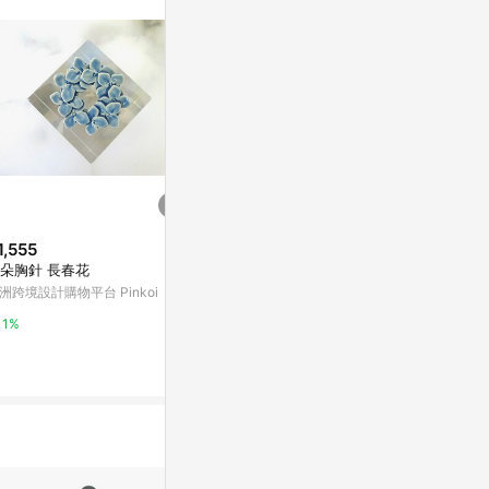
訊整合性平台，商
銷售網頁標示為
進行申訴，恕無法
使用條件請依點數
1,555
$590
限時加碼
朵胸針 長春花
刺繡耳環 207 / 耳夾款
$17
洲跨境設計購物平台 Pinkoi
亞洲跨境設計購物平台 Pinkoi
💗台灣出貨
指甲貼紙超仙
1%
1%
光蝴蝶結美甲
蝦皮購物
3.2%