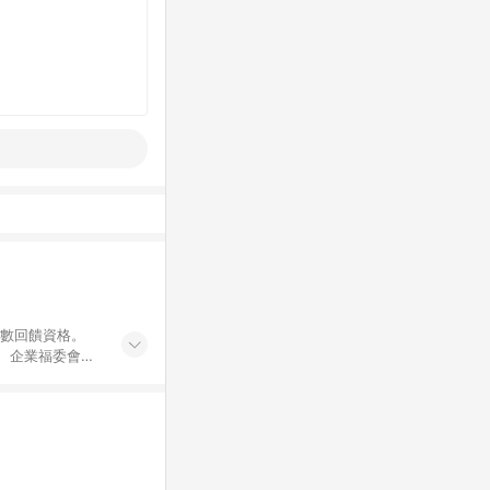
點數回饋資格。
員、企業福委會員
遊/住宿券、餐票
商城、專案商品、
。 5. 點數回
物ETMall站
Mall之結帳頁
以同一訂單中同一