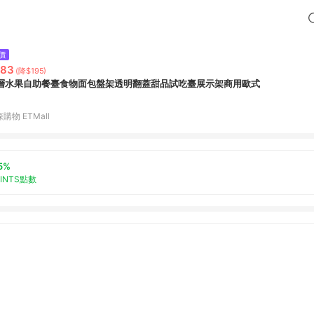
價
783
(降$195)
層水果自助餐臺食物面包盤架透明翻蓋甜品試吃臺展示架商用歐式
購物 ETMall
5%
OINTS點數