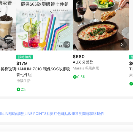
$680
限時加碼
AUX 分菜匙
$179
$
Marais 瑪黑家居
攜 折疊玻璃
HANLIN-7C1C 環保SGS矽膠吸
T
管七件組
康
0.5%
神腦生活
2%
動
LINE購物護照
LINE POINTS點數紅包
賺點教學
常見問題
聯絡我們