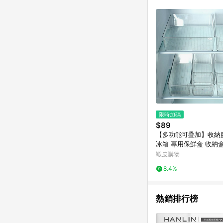
商品不論件數計算，並依
品資料更新會有時間差
準。 9. 若有贈點爭議
贈點回饋。 10. 
紅包頁面規則為準。
限時加碼
$89
【多功能可疊加】收納
冰箱 專用保鮮盒 收納
冷藏冷凍盒 抽屜式鷄蛋
蝦皮購物
盒 儲物 整理盒 儲物箱
8.4%
熱銷排行榜