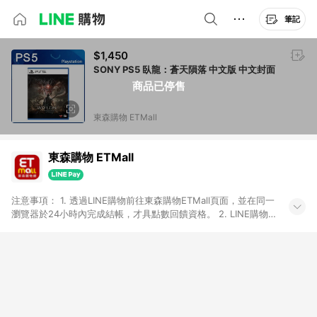
筆記
$1,450
SONY PS5 臥龍：蒼天隕落 中文版 中文封面
商品已停售
東森購物 ETMall
東森購物 ETMall
注意事項： 1. 透過LINE購物前往東森購物ETMall頁面，並在同一
瀏覽器於24小時內完成結帳，才具點數回饋資格。 2. LINE購物
點數回饋僅限「東森購物ETMall」商品，購買不具返點類別的商
品，以及使用網連通會員、企業福委會員等身份結帳成立之訂
單，皆不在點數回饋範圍內。 3. 如購買以下類別商品，將無法獲
得點數回饋：旅遊/住宿券、餐票券、手錶、精品、珠寶、
APPLE、愛買、虛擬點數卡、悠遊卡、一卡通、icash愛金卡、環
球嚴選、商城、專案商品、「草莓網」全館商品。 4. 如取消訂
單、退貨、退款或購物中登出東森購物ETMall，將無法獲得點數