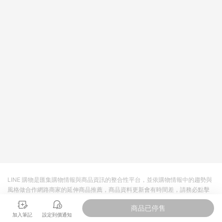
回饋。 5. 點數回饋會扣除所有折扣優惠後之最終發票金額計算，
實際回饋請依LINE購物通知為主。 6. 訂單如有使用東森購物
ETMall站內之折扣優惠(包含但不限於東森幣、樂透金、東森現金
券等)，不具點數回饋資格。詳細請依東森購物ETMall之結帳頁面
顯示為準。 7. LINE購物設有「單一商品最高回饋點數」機制(特
殊活動時開放「回饋無上限」)，以同一訂單中同一商品不論件數
計算，並依訂單成立時間當下LINE購物所設定的回饋機制為準。
8. LINE購物為購物資訊整合性平台，商品資料更新會有時間差，
如顯示之商品規格、顏色、價位、贈品與東森購物ETMall銷售網
頁不符，以銷售網頁標示為準。 9. 若有贈點爭議，請務必於訂單
日期+180天以內至LINE購物客服洽詢；若超過180天(含)以上進
行申訴，恕無法贈點回饋。 10. 部分點數紅包僅限指定商品使
用，或不適用於無回饋商品。各點數紅包之適用商品與使用條件
請依點數紅包頁面規則為準。
LINE 購物是匯集購物情報與商品資訊的整合性平台，並依購物情報中的趨勢與
風格做合作網路商家的延伸商品推薦，商品資料更新會有時間差，請務必點擊
商品至各合作網路商家，確認現售價與購物條件，一切資訊以合作廠商網頁為
商品已停售
準。
加入筆記
設定到價通知