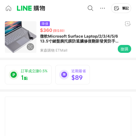
筆記
降價
$360
(降$89)
微軟Microsoft Surface Laptop/2/3/4/5/6
13.5寸鍵盤腕托膜防遮臟修復翻新發黃防手汗
去污貼保護膜配件掌托
搶購
東森購物 ETMall
訂單成立賺0.5%
近期最省
1
$89
點