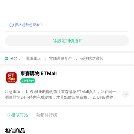
價格趨勢怎麼看？
設定到價通知
分類：
電腦電玩
電腦週邊配件
保護貼防窺片
東森購物 ETMall
注意事項： 1. 透過LINE購物前往東森購物ETMall頁面，並在同一
瀏覽器於24小時內完成結帳，才具點數回饋資格。 2. LINE購物
點數回饋僅限「東森購物ETMall」商品，購買不具返點類別的商
品，以及使用網連通會員、企業福委會員等身份結帳成立之訂
單，皆不在點數回饋範圍內。 3. 如購買以下類別商品，將無法獲
相似商品
熱銷排行榜
得點數回饋：旅遊/住宿券、餐票券、手錶、精品、珠寶、
APPLE、愛買、虛擬點數卡、悠遊卡、一卡通、icash愛金卡、環
相似商品
球嚴選、商城、專案商品、「草莓網」全館商品。 4. 如取消訂