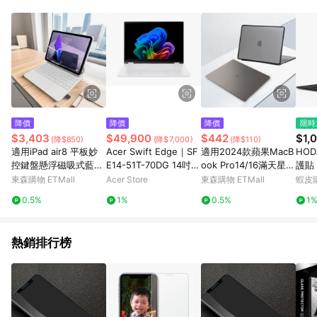
單、退貨、退款或購物中登出東森購物ETMall，將無法獲得點數
回饋。 5. 點數回饋會扣除所有折扣優惠後之最終發票金額計算，
實際回饋請依LINE購物通知為主。 6. 訂單如有使用東森購物
ETMall站內之折扣優惠(包含但不限於東森幣、樂透金、東森現金
券等)，不具點數回饋資格。詳細請依東森購物ETMall之結帳頁面
顯示為準。 7. LINE購物設有「單一商品最高回饋點數」機制(特
殊活動時開放「回饋無上限」)，以同一訂單中同一商品不論件數
計算，並依訂單成立時間當下LINE購物所設定的回饋機制為準。
8. LINE購物為購物資訊整合性平台，商品資料更新會有時間差，
降價
降價
降價
限時
如顯示之商品規格、顏色、價位、贈品與東森購物ETMall銷售網
$3,403
$49,900
$442
$1,
(降$850)
(降$7,000)
(降$110)
頁不符，以銷售網頁標示為準。 9. 若有贈點爭議，請務必於訂單
適用iPad air8 平板妙
Acer Swift Edge｜SF
適用2024款蘋果MacB
HO
日期+180天以內至LINE購物客服洽詢；若超過180天(含)以上進
控鍵盤懸浮磁吸式藍牙
E14-51T-70DG 14吋O
ook Pro14/16滿天星保
護貼 
行申訴，恕無法贈點回饋。 10. 部分點數紅包僅限指定商品使
連接妙控鍵盤保護套
LED輕薄觸控AI筆電(Wi
護殼A3113 M3電腦套
Surf
東森購物 ETMall
Acer Store
東森購物 ETMall
蝦皮
用，或不適用於無回饋商品。各點數紅包之適用商品與使用條件
ndows 11 Home/U7-
A3114透明Air13殼防磕
13.
請依點數紅包頁面規則為準。
0.5%
1%
0.5%
1
258V/32G/1T)
殼A2780全包15磨砂殼
A2779
熱銷排行榜