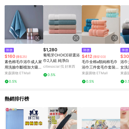
單、退貨、退款或購物中登出東森購物ETMall，將無法獲得點數
回饋。 5. 點數回饋會扣除所有折扣優惠後之最終發票金額計算，
實際回饋請依LINE購物通知為主。 6. 訂單如有使用東森購物
ETMall站內之折扣優惠(包含但不限於東森幣、樂透金、東森現金
券等)，不具點數回饋資格。詳細請依東森購物ETMall之結帳頁面
顯示為準。 7. LINE購物設有「單一商品最高回饋點數」機制(特
殊活動時開放「回饋無上限」)，以同一訂單中同一商品不論件數
計算，並依訂單成立時間當下LINE購物所設定的回饋機制為準。
8. LINE購物為購物資訊整合性平台，商品資料更新會有時間差，
$1,280
降價
降價
降價
如顯示之商品規格、顏色、價位、贈品與東森購物ETMall銷售網
葡萄牙CHOICE研選浴
$160
$412
$30
(降$25)
(降$103)
頁不符，以銷售網頁標示為準。 9. 若有贈點爭議，請務必於訂單
巾2入組 純淨白
素色棉毛巾浴巾成人家
毛巾全棉a類純棉毛巾
浴巾
日期+180天以內至LINE購物客服洽詢；若超過180天(含)以上進
citiesocial 找 好東西
用洗臉巾斷檔加大吸水
浴巾三件套毛巾套裝浴
女洗
行申訴，恕無法贈點回饋。 10. 部分點數紅包僅限指定商品使
裹巾柔軟情侶套巾
巾三件套吸水游泳毛巾
游毛
東森購物 ETMall
東森購物 ETMall
東森購
用，或不適用於無回饋商品。各點數紅包之適用商品與使用條件
0.5%
請依點數紅包頁面規則為準。
0.5%
0.5%
0.
熱銷排行榜