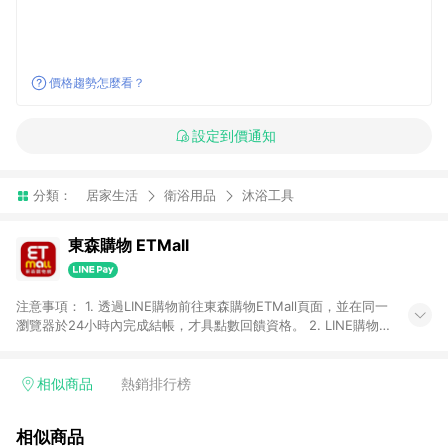
價格趨勢怎麼看？
設定到價通知
分類：
居家生活
衛浴用品
沐浴工具
東森購物 ETMall
注意事項： 1. 透過LINE購物前往東森購物ETMall頁面，並在同一
瀏覽器於24小時內完成結帳，才具點數回饋資格。 2. LINE購物
點數回饋僅限「東森購物ETMall」商品，購買不具返點類別的商
品，以及使用網連通會員、企業福委會員等身份結帳成立之訂
單，皆不在點數回饋範圍內。 3. 如購買以下類別商品，將無法獲
相似商品
熱銷排行榜
得點數回饋：旅遊/住宿券、餐票券、手錶、精品、珠寶、
APPLE、愛買、虛擬點數卡、悠遊卡、一卡通、icash愛金卡、環
相似商品
球嚴選、商城、專案商品、「草莓網」全館商品。 4. 如取消訂