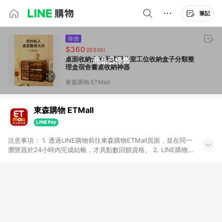
筆記
降價
$360
(降$89)
桌面收納盒抽屜式辦公室工位收納盒子分類整
商品已停售
理盒宿舍書桌收納神器
東森購物 ETMall
東森購物 ETMall
注意事項： 1. 透過LINE購物前往東森購物ETMall頁面，並在同一
瀏覽器於24小時內完成結帳，才具點數回饋資格。 2. LINE購物
點數回饋僅限「東森購物ETMall」商品，購買不具返點類別的商
品，以及使用網連通會員、企業福委會員等身份結帳成立之訂
單，皆不在點數回饋範圍內。 3. 如購買以下類別商品，將無法獲
得點數回饋：旅遊/住宿券、餐票券、手錶、精品、珠寶、
APPLE、愛買、虛擬點數卡、悠遊卡、一卡通、icash愛金卡、環
球嚴選、商城、專案商品、「草莓網」全館商品。 4. 如取消訂
單、退貨、退款或購物中登出東森購物ETMall，將無法獲得點數