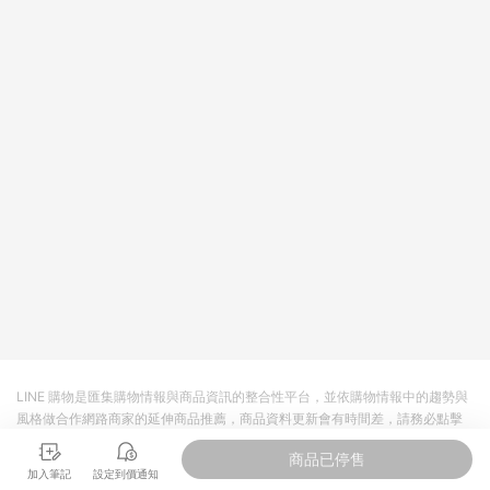
回饋。 5. 點數回饋會扣除所有折扣優惠後之最終發票金額計算，
實際回饋請依LINE購物通知為主。 6. 訂單如有使用東森購物
ETMall站內之折扣優惠(包含但不限於東森幣、樂透金、東森現金
券等)，不具點數回饋資格。詳細請依東森購物ETMall之結帳頁面
顯示為準。 7. LINE購物設有「單一商品最高回饋點數」機制(特
殊活動時開放「回饋無上限」)，以同一訂單中同一商品不論件數
計算，並依訂單成立時間當下LINE購物所設定的回饋機制為準。
8. LINE購物為購物資訊整合性平台，商品資料更新會有時間差，
如顯示之商品規格、顏色、價位、贈品與東森購物ETMall銷售網
頁不符，以銷售網頁標示為準。 9. 若有贈點爭議，請務必於訂單
日期+180天以內至LINE購物客服洽詢；若超過180天(含)以上進
行申訴，恕無法贈點回饋。 10. 部分點數紅包僅限指定商品使
用，或不適用於無回饋商品。各點數紅包之適用商品與使用條件
請依點數紅包頁面規則為準。
LINE 購物是匯集購物情報與商品資訊的整合性平台，並依購物情報中的趨勢與
風格做合作網路商家的延伸商品推薦，商品資料更新會有時間差，請務必點擊
商品至各合作網路商家，確認現售價與購物條件，一切資訊以合作廠商網頁為
商品已停售
準。
加入筆記
設定到價通知