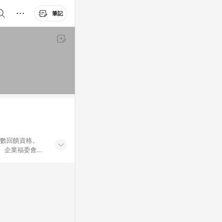
筆記
點數回饋資格。
員、企業福委會員
遊/住宿券、餐票
商城、專案商品、
。 5. 點數回
物ETMall站
Mall之結帳頁
以同一訂單中同一
訊整合性平台，商