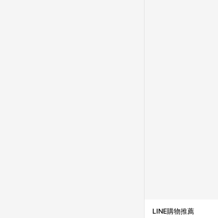
品資料更新會有時間差
準。 9. 若有贈點爭議
贈點回饋。 10. 
紅包頁面規則為準。
LINE購物推薦