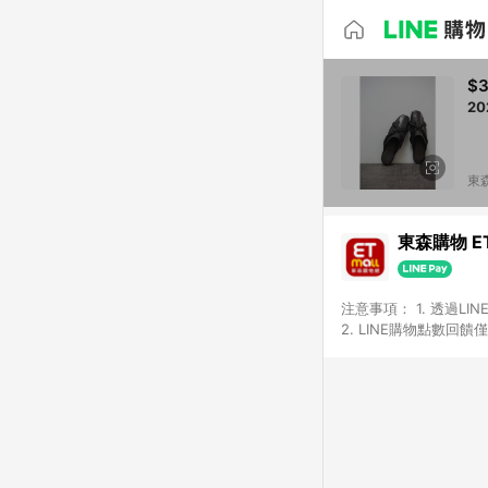
$3
2
東森
東森購物 ET
注意事項： 1. 透過L
2. LINE購物點數
等身份結帳成立之訂單，
券、手錶、精品、珠寶、
「草莓網」全館商品。 
饋會扣除所有折扣優惠後
內之折扣優惠(包含但不
面顯示為準。 7. L
商品不論件數計算，並依