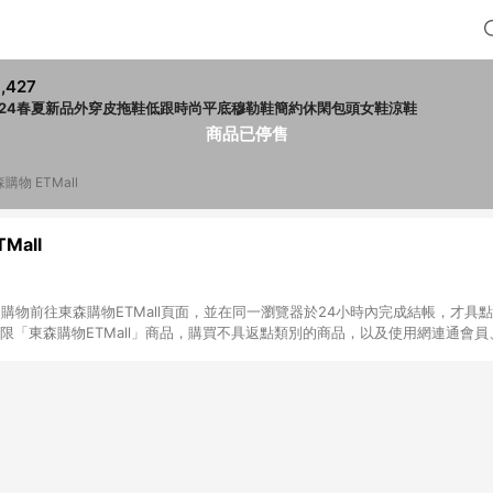
,427
024春夏新品外穿皮拖鞋低跟時尚平底穆勒鞋簡約休閑包頭女鞋涼鞋
商品已停售
購物 ETMall
Mall
INE購物前往東森購物ETMall頁面，並在同一瀏覽器於24小時內完成結帳，才具
回饋僅限「東森購物ETMall」商品，購買不具返點類別的商品，以及使用網連通會
皆不在點數回饋範圍內。 3. 如購買以下類別商品，將無法獲得點數回饋：旅
APPLE、愛買、虛擬點數卡、悠遊卡、一卡通、icash愛金卡、環球嚴選、
4. 如取消訂單、退貨、退款或購物中登出東森購物ETMall，將無法獲得點數回饋
之最終發票金額計算，實際回饋請依LINE購物通知為主。 6. 訂單如有使用東森購
限於東森幣、樂透金、東森現金券等)，不具點數回饋資格。詳細請依東森購物ET
INE購物設有「單一商品最高回饋點數」機制(特殊活動時開放「回饋無上限」)，
訂單成立時間當下LINE購物所設定的回饋機制為準。 8. LINE購物為購物資