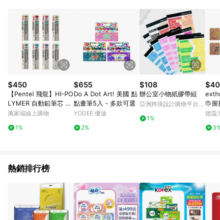
單、退貨、退款或購物中登出東森購物ETMall，將無法獲得點數
回饋。 5. 點數回饋會扣除所有折扣優惠後之最終發票金額計算，
實際回饋請依LINE購物通知為主。 6. 訂單如有使用東森購物
ETMall站內之折扣優惠(包含但不限於東森幣、樂透金、東森現金
券等)，不具點數回饋資格。詳細請依東森購物ETMall之結帳頁面
顯示為準。 7. LINE購物設有「單一商品最高回饋點數」機制(特
殊活動時開放「回饋無上限」)，以同一訂單中同一商品不論件數
計算，並依訂單成立時間當下LINE購物所設定的回饋機制為準。
8. LINE購物為購物資訊整合性平台，商品資料更新會有時間差，
$450
$655
$108
$40
如顯示之商品規格、顏色、價位、贈品與東森購物ETMall銷售網
【Pentel 飛龍】HI-PO
Do A Dot Art! 美國 點
辦公室小物紙膠帶組
ext
頁不符，以銷售網頁標示為準。 9. 若有贈點爭議，請務必於訂單
LYMER 自動鉛筆芯 8
點畫筆5入 - 多款可選
巾握把
亞洲跨境設計購物平台
日期+180天以內至LINE購物客服洽詢；若超過180天(含)以上進
種硬度 0.5mm 10筒/盒
cm (
Pinkoi
萬家福線上購物
YODEE 優迪
德蔻
行申訴，恕無法贈點回饋。 10. 部分點數紅包僅限指定商品使
1%
C205 - 4B
用，或不適用於無回饋商品。各點數紅包之適用商品與使用條件
1%
2%
3
請依點數紅包頁面規則為準。
熱銷排行榜