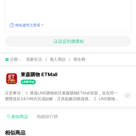
價格趨勢怎麼看？
設定到價通知
分類：
居家生活
個人用品
衛生棉
東森購物 ETMall
注意事項： 1. 透過LINE購物前往東森購物ETMall頁面，並在同一
瀏覽器於24小時內完成結帳，才具點數回饋資格。 2. LINE購物
點數回饋僅限「東森購物ETMall」商品，購買不具返點類別的商
品，以及使用網連通會員、企業福委會員等身份結帳成立之訂
單，皆不在點數回饋範圍內。 3. 如購買以下類別商品，將無法獲
相似商品
熱銷排行榜
得點數回饋：旅遊/住宿券、餐票券、手錶、精品、珠寶、
APPLE、愛買、虛擬點數卡、悠遊卡、一卡通、icash愛金卡、環
相似商品
球嚴選、商城、專案商品、「草莓網」全館商品。 4. 如取消訂