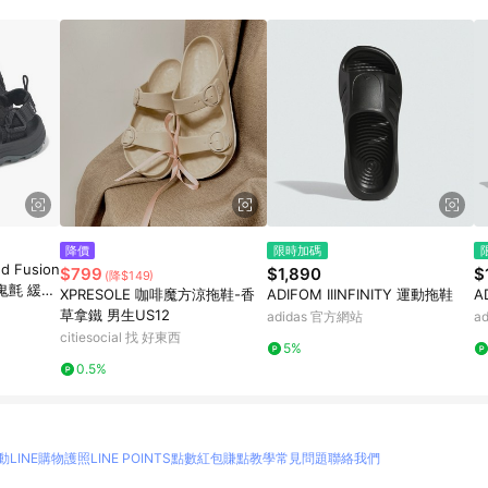
訂單成立時間當下LINE購物所設定的回饋機制為準。 8. LINE購物為購物資
，如顯示之商品規格、顏色、價位、贈品與東森購物ETMall銷售網頁不符，以
，請務必於訂單日期+180天以內至LINE購物客服洽詢；若超過180天(含)以上
部分點數紅包僅限指定商品使用，或不適用於無回饋商品。各點數紅包之適用商品與
降價
限時加碼
d Fusion
$799
$1,890
$
(降$149)
魔鬼氈 緩衝
XPRESOLE 咖啡魔方涼拖鞋-香
ADIFOM IIINFINITY 運動拖鞋
A
草拿鐵 男生US12
adidas 官方網站
a
citiesocial 找 好東西
5%
0.5%
動
LINE購物護照
LINE POINTS點數紅包
賺點教學
常見問題
聯絡我們