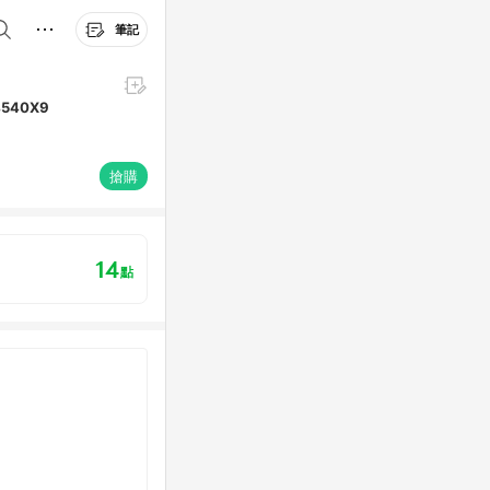
筆記
4540X9
搶購
14
點