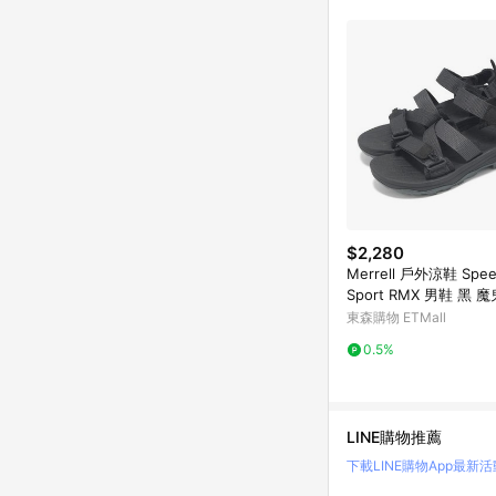
商品不論件數計算，並依
品資料更新會有時間差
準。 9. 若有贈點爭議
贈點回饋。 10. 
紅包頁面規則為準。
$2,280
Merrell 戶外涼鞋 Spee
Sport RMX 男鞋 黑 
戶外 涼鞋 ML007083
東森購物 ETMall
0.5%
LINE購物推薦
下載LINE購物App
最新活