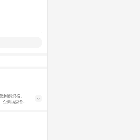
點數回饋資格。
員、企業福委會員
遊/住宿券、餐票
商城、專案商品、
。 5. 點數回
物ETMall站
Mall之結帳頁
以同一訂單中同一