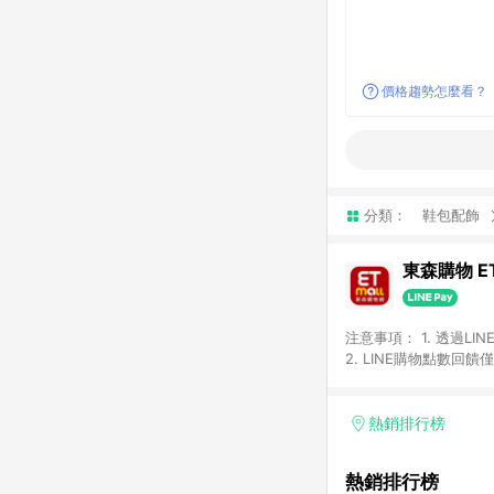
價格趨勢怎麼看？
分類：
鞋包配飾
東森購物 ET
注意事項： 1. 透過L
2. LINE購物點數
等身份結帳成立之訂單，
券、手錶、精品、珠寶、
「草莓網」全館商品。 
熱銷排行榜
饋會扣除所有折扣優惠後
內之折扣優惠(包含但不
熱銷排行榜
面顯示為準。 7. L