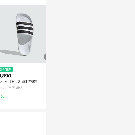
訊整合性平台，商
銷售網頁標示為
進行申訴，恕無法
使用條件請依點數
限時加碼
降價
歷史低價
1,890
$1,120
$737
(降$108)
(降$230
DILETTE 22 運動拖鞋
Adidas ADILETTE 22 男鞋 女鞋
ADIDAS ADIC
白色 厚底 中性 運動 休閒 拖鞋 I
男女運動拖鞋-
didas 官方網站
F3668
Yahoo購物中心
Yahoo購物中
5%
1%
1%