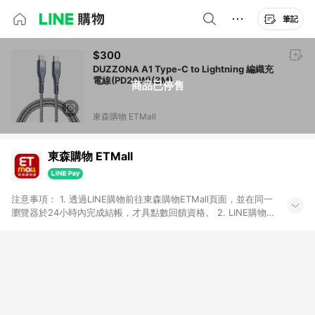
筆記
$300
DUZZONA A1 Type-C to Lightning 編織充
電線(PD20W)(3M)
商品已停售
東森購物 ETMall
東森購物 ETMall
注意事項： 1. 透過LINE購物前往東森購物ETMall頁面，並在同一
瀏覽器於24小時內完成結帳，才具點數回饋資格。 2. LINE購物
點數回饋僅限「東森購物ETMall」商品，購買不具返點類別的商
品，以及使用網連通會員、企業福委會員等身份結帳成立之訂
單，皆不在點數回饋範圍內。 3. 如購買以下類別商品，將無法獲
得點數回饋：旅遊/住宿券、餐票券、手錶、精品、珠寶、
APPLE、愛買、虛擬點數卡、悠遊卡、一卡通、icash愛金卡、環
球嚴選、商城、專案商品、「草莓網」全館商品。 4. 如取消訂
單、退貨、退款或購物中登出東森購物ETMall，將無法獲得點數