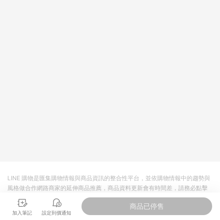
回饋。 5. 點數回饋會扣除所有折扣優惠後之最終發票金額計算，
實際回饋請依LINE購物通知為主。 6. 訂單如有使用東森購物
ETMall站內之折扣優惠(包含但不限於東森幣、樂透金、東森現金
券等)，不具點數回饋資格。詳細請依東森購物ETMall之結帳頁面
顯示為準。 7. LINE購物設有「單一商品最高回饋點數」機制(特
殊活動時開放「回饋無上限」)，以同一訂單中同一商品不論件數
計算，並依訂單成立時間當下LINE購物所設定的回饋機制為準。
8. LINE購物為購物資訊整合性平台，商品資料更新會有時間差，
如顯示之商品規格、顏色、價位、贈品與東森購物ETMall銷售網
頁不符，以銷售網頁標示為準。 9. 若有贈點爭議，請務必於訂單
日期+180天以內至LINE購物客服洽詢；若超過180天(含)以上進
行申訴，恕無法贈點回饋。 10. 部分點數紅包僅限指定商品使
用，或不適用於無回饋商品。各點數紅包之適用商品與使用條件
請依點數紅包頁面規則為準。
LINE 購物是匯集購物情報與商品資訊的整合性平台，並依購物情報中的趨勢與
風格做合作網路商家的延伸商品推薦，商品資料更新會有時間差，請務必點擊
商品至各合作網路商家，確認現售價與購物條件，一切資訊以合作廠商網頁為
商品已停售
準。
加入筆記
設定到價通知