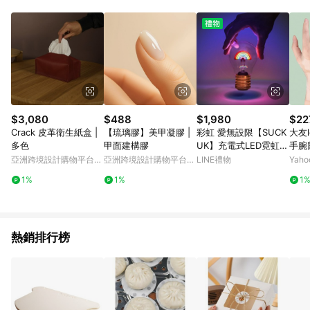
單、退貨、退款或購物中登出東森購物ETMall，將無法獲得點數
回饋。 5. 點數回饋會扣除所有折扣優惠後之最終發票金額計算，
實際回饋請依LINE購物通知為主。 6. 訂單如有使用東森購物
ETMall站內之折扣優惠(包含但不限於東森幣、樂透金、東森現金
券等)，不具點數回饋資格。詳細請依東森購物ETMall之結帳頁面
顯示為準。 7. LINE購物設有「單一商品最高回饋點數」機制(特
殊活動時開放「回饋無上限」)，以同一訂單中同一商品不論件數
計算，並依訂單成立時間當下LINE購物所設定的回饋機制為準。
8. LINE購物為購物資訊整合性平台，商品資料更新會有時間差，
$3,080
$488
$1,980
$22
如顯示之商品規格、顏色、價位、贈品與東森購物ETMall銷售網
Crack 皮革衛生紙盒 |
【琉璃膠】美甲凝膠 |
彩虹 愛無設限【SUCK
大友l
頁不符，以銷售網頁標示為準。 9. 若有贈點爭議，請務必於訂單
多色
甲面建構膠
UK】充電式LED霓虹造
手腕
日期+180天以內至LINE購物客服洽詢；若超過180天(含)以上進
型燈泡 - 彩虹 居家 擺
動防
亞洲跨境設計購物平台
亞洲跨境設計購物平台
LINE禮物
Yah
行申訴，恕無法贈點回饋。 10. 部分點數紅包僅限指定商品使
飾 創意 燈飾 好友 生日
定護
Pinkoi
Pinkoi
用，或不適用於無回饋商品。各點數紅包之適用商品與使用條件
1%
1%
1
禮 女友 男友 情人節禮
請依點數紅包頁面規則為準。
物 浪漫
熱銷排行榜