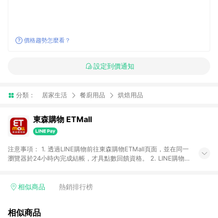
價格趨勢怎麼看？
設定到價通知
分類：
居家生活
餐廚用品
烘焙用品
東森購物 ETMall
注意事項： 1. 透過LINE購物前往東森購物ETMall頁面，並在同一
瀏覽器於24小時內完成結帳，才具點數回饋資格。 2. LINE購物
點數回饋僅限「東森購物ETMall」商品，購買不具返點類別的商
品，以及使用網連通會員、企業福委會員等身份結帳成立之訂
單，皆不在點數回饋範圍內。 3. 如購買以下類別商品，將無法獲
相似商品
熱銷排行榜
得點數回饋：旅遊/住宿券、餐票券、手錶、精品、珠寶、
APPLE、愛買、虛擬點數卡、悠遊卡、一卡通、icash愛金卡、環
相似商品
球嚴選、商城、專案商品、「草莓網」全館商品。 4. 如取消訂