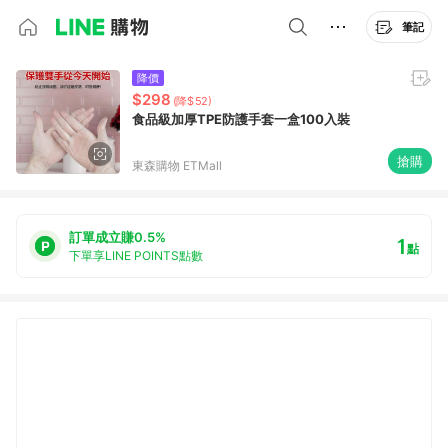
筆記
降價
$298
(降$52)
食品級加厚TPE防護手套一盒100入裝
搶購
東森購物 ETMall
訂單成立賺0.5%
1
點
下單享LINE POINTS點數