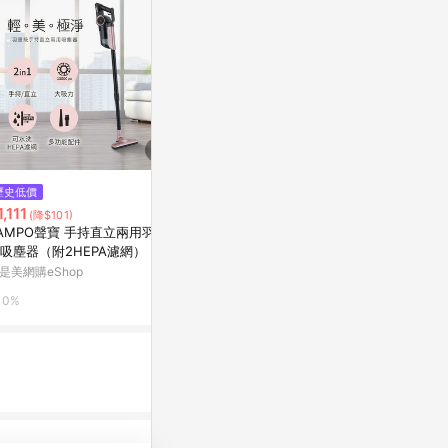
$8,580
歷史低價
單機簡配版 GOOFINDS 鈦灰吸
$18,888
1,111
(雙
(降$101)
V3-DS / V3DS 自動集塵寵物吸
領券現折【單機
AMPO聲寶 手持直立兩用羽量
塵器
Yahoo購物中心
ncilVac™ F
吸塵器（附2HEPA濾網） EC-
器
13UYP_廠商直送
dyson戴森線
是美網購eShop
0.3%
8%
0%