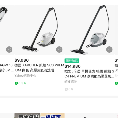
訂單成立時間當下LINE購物所設定的回饋機制為準。 8. LINE購物為購物資
，如顯示之商品規格、顏色、價位、贈品與東森購物ETMall銷售網頁不符，以
，請務必於訂單日期+180天以內至LINE購物客服洽詢；若超過180天(含)以上
部分點數紅包僅限指定商品使用，或不適用於無回饋商品。各點數紅包之適用商品與
$9,980
$
限時加碼
RGW 18
德國 KARCHER 凱馳 SC3 PREM
福
$14,980
18V 6.
IUM 白色 高壓蒸氣清洗機
S
蝦幣5倍送 單機優惠 德國 凱馳 S
【
Yahoo購物中心
台
C4 PREMIUM 多功能高壓蒸氣清
洗機
蝦皮購物
0.3%
0%