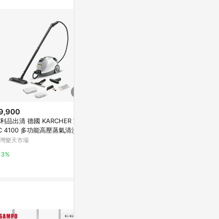
訊整合性平台，商
銷售網頁標示為
進行申訴，恕無法
使用條件請依點數
9,900
$409
$9,775
利品出清 德國 KARCHER 凱馳
西德膠棉拖把(乾式)/鋼柄/長115c
德國 Starm
C 4100 多功能高壓蒸氣清洗機
m/不可伸縮/混色出貨/2支/組
音H級無塵乾式 
APP下單點數 加倍】
1214 HEPA
灣樂天市場
史泰博台灣
Yahoo購物中
3%
2%
1%