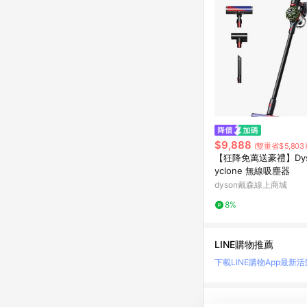
$9,888
(雙重省$5,803
【狂降免萬送豪禮】Dyso
yclone 無線吸塵器
dyson戴森線上商城
8%
LINE購物推薦
下載LINE購物App
最新活