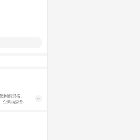
點數回饋資格。
員、企業福委會員
遊/住宿券、餐票
商城、專案商品、
。 5. 點數回
物ETMall站
Mall之結帳頁
以同一訂單中同一