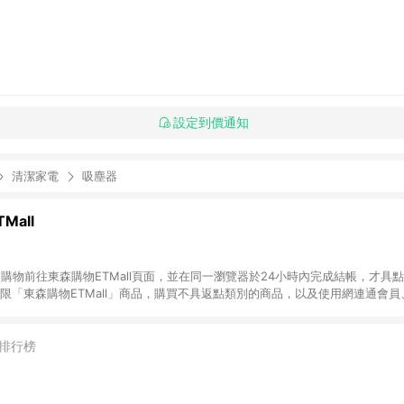
設定到價通知
清潔家電
吸塵器
Mall
INE購物前往東森購物ETMall頁面，並在同一瀏覽器於24小時內完成結帳，才具
回饋僅限「東森購物ETMall」商品，購買不具返點類別的商品，以及使用網連通會
皆不在點數回饋範圍內。 3. 如購買以下類別商品，將無法獲得點數回饋：旅
APPLE、愛買、虛擬點數卡、悠遊卡、一卡通、icash愛金卡、環球嚴選、
4. 如取消訂單、退貨、退款或購物中登出東森購物ETMall，將無法獲得點數回饋
排行榜
之最終發票金額計算，實際回饋請依LINE購物通知為主。 6. 訂單如有使用東森購
限於東森幣、樂透金、東森現金券等)，不具點數回饋資格。詳細請依東森購物ET
INE購物設有「單一商品最高回饋點數」機制(特殊活動時開放「回饋無上限」)，