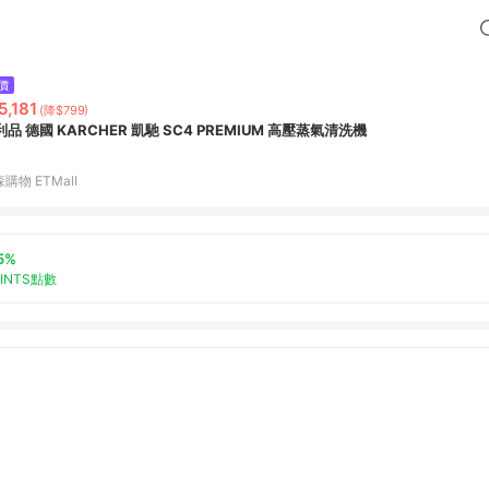
價
5,181
(降$799)
福利品 德國 KARCHER 凱馳 SC4 PREMIUM 高壓蒸氣清洗機
購物 ETMall
5%
OINTS點數