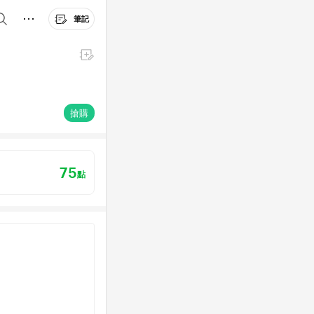
筆記
搶購
75
點