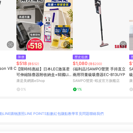
降價
歷史低價
$518
$1,080
$
)
(降$52)
(降$200)
n V8 C
【限時特惠組】日本LEC激落君
(福利品)SAMPO聲寶 手持直立
S
可伸縮除塵器附收納盒+韓國LIVI
兩用羽量級吸塵器EC-B13UYP
級
NG GOOD吸入即香吸塵器香香
B
康是美網購eShop
SAMPO聲寶-蝦皮官方旗艦店
康
豆-檸檬(10gX3包)
0%
1%
動
LINE購物護照
LINE POINTS點數紅包
賺點教學
常見問題
聯絡我們