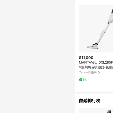
商品不論件數計算，並依
品資料更新會有時間差
準。 9. 若有贈點爭議
贈點回饋。 10. 
紅包頁面規則為準。
$11,000
MAKITA牧田 DCL285F
V無刷白色吸塵器-集塵袋(
0A*1)
Yahoo購物中心
1%
熱銷排行榜