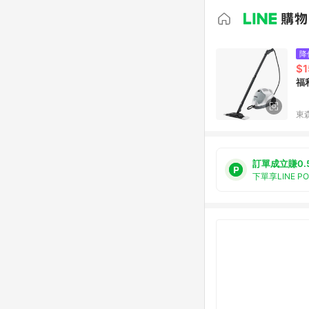
降
$1
東森
訂單成立賺0.
下單享LINE P