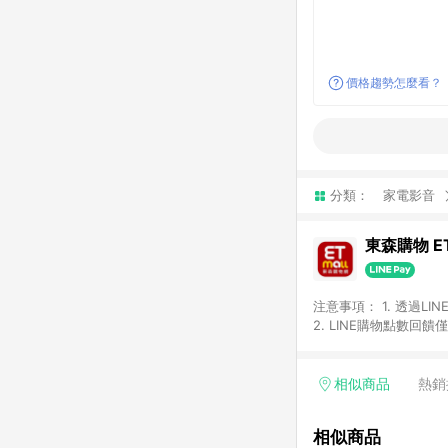
價格趨勢怎麼看？
分類：
家電影音
東森購物 ET
注意事項： 1. 透過L
2. LINE購物點數
等身份結帳成立之訂單，
券、手錶、精品、珠寶、
「草莓網」全館商品。 
相似商品
熱銷
饋會扣除所有折扣優惠後
內之折扣優惠(包含但不
相似商品
面顯示為準。 7. L