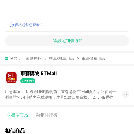
價格趨勢怎麼看？
設定到價通知
分類：
運動戶外
機車/機車用品
車輛保養用品
東森購物 ETMall
注意事項： 1. 透過LINE購物前往東森購物ETMall頁面，並在同一
瀏覽器於24小時內完成結帳，才具點數回饋資格。 2. LINE購物
點數回饋僅限「東森購物ETMall」商品，購買不具返點類別的商
品，以及使用網連通會員、企業福委會員等身份結帳成立之訂
單，皆不在點數回饋範圍內。 3. 如購買以下類別商品，將無法獲
相似商品
熱銷排行榜
得點數回饋：旅遊/住宿券、餐票券、手錶、精品、珠寶、
APPLE、愛買、虛擬點數卡、悠遊卡、一卡通、icash愛金卡、環
相似商品
球嚴選、商城、專案商品、「草莓網」全館商品。 4. 如取消訂