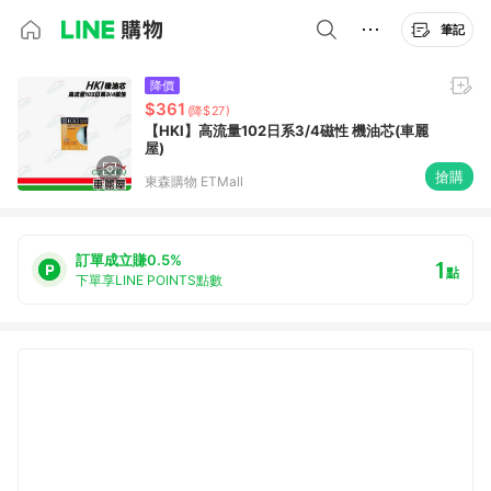
筆記
降價
$361
(降$27)
【HKI】高流量102日系3/4磁性 機油芯(車麗
屋)
搶購
東森購物 ETMall
訂單成立賺0.5%
1
點
下單享LINE POINTS點數