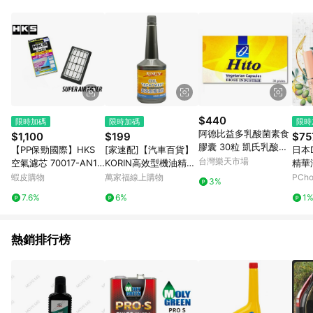
單、退貨、退款或購物中登出東森購物ETMall，將無法獲得點數
回饋。 5. 點數回饋會扣除所有折扣優惠後之最終發票金額計算，
實際回饋請依LINE購物通知為主。 6. 訂單如有使用東森購物
ETMall站內之折扣優惠(包含但不限於東森幣、樂透金、東森現金
券等)，不具點數回饋資格。詳細請依東森購物ETMall之結帳頁面
顯示為準。 7. LINE購物設有「單一商品最高回饋點數」機制(特
殊活動時開放「回饋無上限」)，以同一訂單中同一商品不論件數
計算，並依訂單成立時間當下LINE購物所設定的回饋機制為準。
8. LINE購物為購物資訊整合性平台，商品資料更新會有時間差，
$440
限時加碼
限時加碼
限時
如顯示之商品規格、顏色、價位、贈品與東森購物ETMall銷售網
阿德比益多乳酸菌素食
$1,100
$199
$75
頁不符，以銷售網頁標示為準。 9. 若有贈點爭議，請務必於訂單
膠囊 30粒 凱氏乳酸菌
【PP保勁國際】HKS
[家速配]【汽車百貨】
日本
日期+180天以內至LINE購物客服洽詢；若超過180天(含)以上進
Lactobacillus casei
台灣樂天市場
空氣濾芯 70017-AN10
KORIN高效型機油精35
精華
行申訴，恕無法贈點回饋。 10. 部分點數紅包僅限指定商品使
1 適用 NISSAN 350Z
5ml
護唇膏
蝦皮購物
萬家福線上購物
PCh
用，或不適用於無回饋商品。各點數紅包之適用商品與使用條件
3%
Z33 2003-2007
請依點數紅包頁面規則為準。
7.6%
6%
1
熱銷排行榜