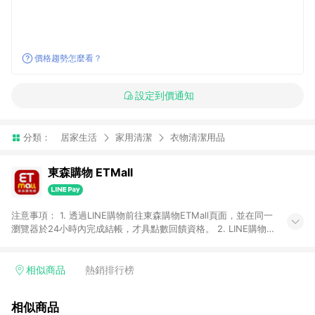
價格趨勢怎麼看？
設定到價通知
分類：
居家生活
家用清潔
衣物清潔用品
東森購物 ETMall
注意事項： 1. 透過LINE購物前往東森購物ETMall頁面，並在同一
瀏覽器於24小時內完成結帳，才具點數回饋資格。 2. LINE購物
點數回饋僅限「東森購物ETMall」商品，購買不具返點類別的商
品，以及使用網連通會員、企業福委會員等身份結帳成立之訂
單，皆不在點數回饋範圍內。 3. 如購買以下類別商品，將無法獲
相似商品
熱銷排行榜
得點數回饋：旅遊/住宿券、餐票券、手錶、精品、珠寶、
APPLE、愛買、虛擬點數卡、悠遊卡、一卡通、icash愛金卡、環
相似商品
球嚴選、商城、專案商品、「草莓網」全館商品。 4. 如取消訂