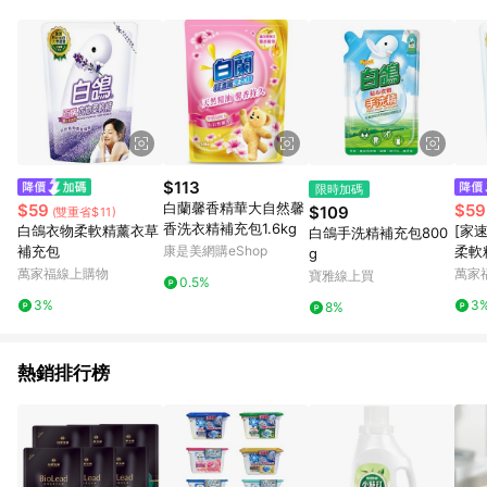
單、退貨、退款或購物中登出東森購物ETMall，將無法獲得點數
回饋。 5. 點數回饋會扣除所有折扣優惠後之最終發票金額計算，
實際回饋請依LINE購物通知為主。 6. 訂單如有使用東森購物
ETMall站內之折扣優惠(包含但不限於東森幣、樂透金、東森現金
券等)，不具點數回饋資格。詳細請依東森購物ETMall之結帳頁面
顯示為準。 7. LINE購物設有「單一商品最高回饋點數」機制(特
殊活動時開放「回饋無上限」)，以同一訂單中同一商品不論件數
計算，並依訂單成立時間當下LINE購物所設定的回饋機制為準。
8. LINE購物為購物資訊整合性平台，商品資料更新會有時間差，
$113
限時加碼
如顯示之商品規格、顏色、價位、贈品與東森購物ETMall銷售網
白蘭馨香精華大自然馨
$59
$59
$109
(雙重省$11)
頁不符，以銷售網頁標示為準。 9. 若有贈點爭議，請務必於訂單
香洗衣精補充包1.6kg
白鴿衣物柔軟精薰衣草
[家
白鴿手洗精補充包800
日期+180天以內至LINE購物客服洽詢；若超過180天(含)以上進
補充包
康是美網購eShop
柔軟
g
行申訴，恕無法贈點回饋。 10. 部分點數紅包僅限指定商品使
180
萬家福線上購物
萬家
寶雅線上買
用，或不適用於無回饋商品。各點數紅包之適用商品與使用條件
0.5%
請依點數紅包頁面規則為準。
3%
3
8%
熱銷排行榜