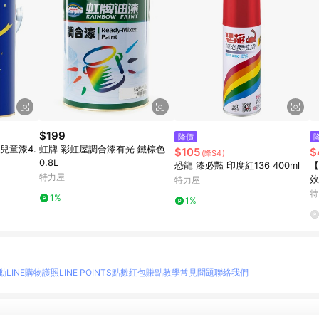
$199
降價
兒童漆4.
虹牌 彩虹屋調合漆有光 鐵棕色
$105
$
(降$4)
0.8L
恐龍 漆必豔 印度紅136 400ml
【
特力屋
效
特力屋
豪
特
1%
1%
動
LINE購物護照
LINE POINTS點數紅包
賺點教學
常見問題
聯絡我們