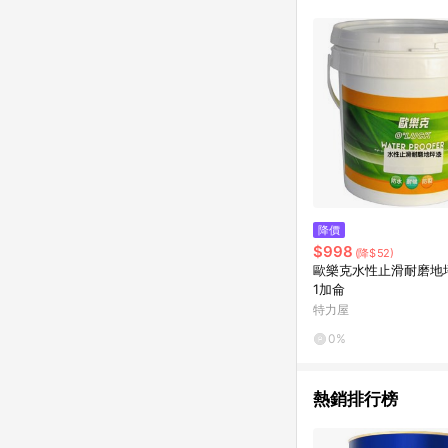
商品不論件數計算，並依
品資料更新會有時間差
準。 9. 若有贈點爭議
贈點回饋。 10. 
紅包頁面規則為準。
降價
$998
(降$52)
歐樂克水性止滑耐磨地
1加侖
特力屋
0%
熱銷排行榜