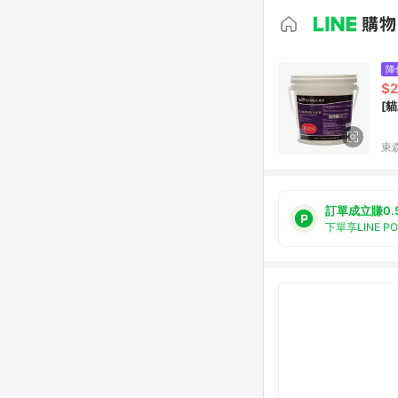
降
$2
[
東森
訂單成立賺0.
下單享LINE P