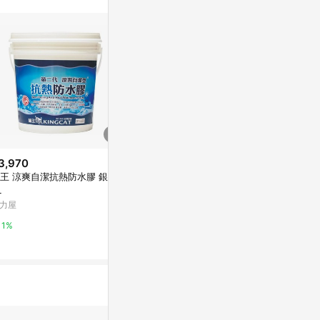
訊整合性平台，商
銷售網頁標示為
進行申訴，恕無法
使用條件請依點數
3,970
$1,559
降價
王 涼爽自潔抗熱防水膠 銀灰 1
貓王 地坪耐磨面漆 1加侖 綠色
$998
(降$52)
L
半光
歐樂克水性止
力屋
特力屋
1加侖
特力屋
1%
1%
0%