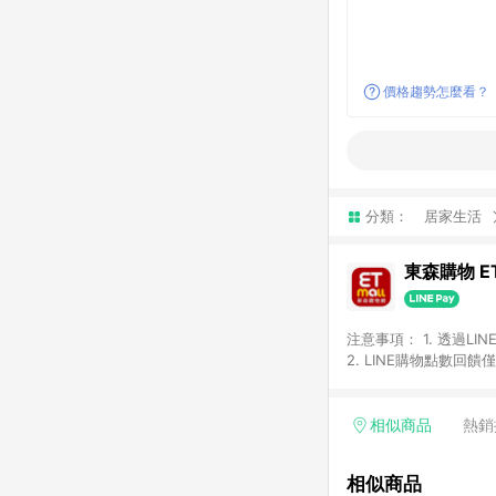
價格趨勢怎麼看？
分類：
居家生活
東森購物 ET
注意事項： 1. 透過L
2. LINE購物點數
等身份結帳成立之訂單，
券、手錶、精品、珠寶、
「草莓網」全館商品。 
相似商品
熱銷
饋會扣除所有折扣優惠後
內之折扣優惠(包含但不
相似商品
面顯示為準。 7. L