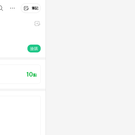
筆記
搶購
10
點