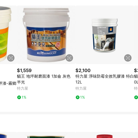
訂單成立時間當下LINE購物所設定的回饋機制為準。 8. LINE購物為購物資
，如顯示之商品規格、顏色、價位、贈品與東森購物ETMall銷售網頁不符，以
，請務必於訂單日期+180天以內至LINE購物客服洽詢；若超過180天(含)以上
部分點數紅包僅限指定商品使用，或不適用於無回饋商品。各點數紅包之適用商品與
$1,559
$2,100
$
貓王 地坪耐磨面漆 1加侖 灰色
特力屋 淨味防霉全效乳膠漆 特白
貓
半光
12L
0
坪漆-霧鄉
特力屋
特力屋
特
1%
1%