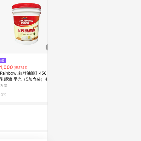
$99
降價
降價
立邦 PYLOX
4,000
$399
(降$741)
(降$21)
0cc
Rainbow_虹牌油漆】458 全
歐樂克All In One 水性100%全消
特力屋
乳膠漆 平光（5加侖裝）4253
光透明漆1公升1公升
灰
力屋
特力屋
1%
0%
0%