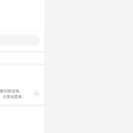
點數回饋資格。
員、企業福委會員
遊/住宿券、餐票
商城、專案商品、
。 5. 點數回
物ETMall站
Mall之結帳頁
以同一訂單中同一