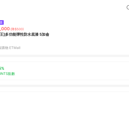
價
,000
(降$500)
貓王]多功能彈性防水底漆 5加侖
購物 ETMall
5%
OINTS點數