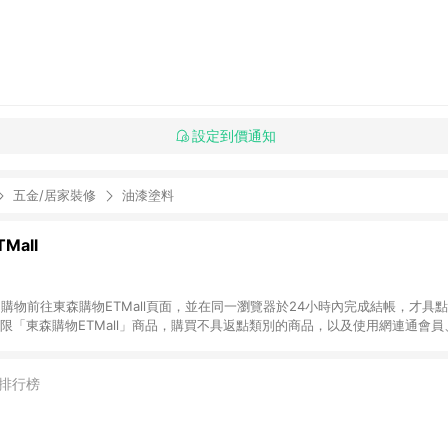
設定到價通知
五金/居家裝修
油漆塗料
Mall
INE購物前往東森購物ETMall頁面，並在同一瀏覽器於24小時內完成結帳，才具
回饋僅限「東森購物ETMall」商品，購買不具返點類別的商品，以及使用網連通會
皆不在點數回饋範圍內。 3. 如購買以下類別商品，將無法獲得點數回饋：旅
APPLE、愛買、虛擬點數卡、悠遊卡、一卡通、icash愛金卡、環球嚴選、
4. 如取消訂單、退貨、退款或購物中登出東森購物ETMall，將無法獲得點數回饋
排行榜
之最終發票金額計算，實際回饋請依LINE購物通知為主。 6. 訂單如有使用東森購
限於東森幣、樂透金、東森現金券等)，不具點數回饋資格。詳細請依東森購物ET
INE購物設有「單一商品最高回饋點數」機制(特殊活動時開放「回饋無上限」)，