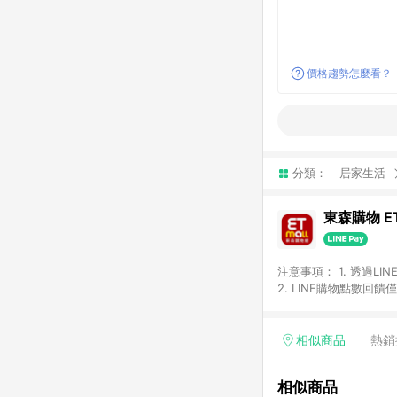
價格趨勢怎麼看？
分類：
居家生活
東森購物 ET
注意事項： 1. 透過L
2. LINE購物點數
等身份結帳成立之訂單，
券、手錶、精品、珠寶、
「草莓網」全館商品。 
相似商品
熱銷
饋會扣除所有折扣優惠後
內之折扣優惠(包含但不
相似商品
面顯示為準。 7. L