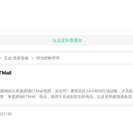
設定到價通知
五金/居家裝修
燈泡燈飾照明
Mall
INE購物前往東森購物ETMall頁面，並在同一瀏覽器於24小時內完成結帳，才具
回饋僅限「東森購物ETMall」商品，購買不具返點類別的商品，以及使用網連通會
皆不在點數回饋範圍內。 3. 如購買以下類別商品，將無法獲得點數回饋：旅
APPLE、愛買、虛擬點數卡、悠遊卡、一卡通、icash愛金卡、環球嚴選、
4. 如取消訂單、退貨、退款或購物中登出東森購物ETMall，將無法獲得點數回饋
排行榜
之最終發票金額計算，實際回饋請依LINE購物通知為主。 6. 訂單如有使用東森購
限於東森幣、樂透金、東森現金券等)，不具點數回饋資格。詳細請依東森購物ET
INE購物設有「單一商品最高回饋點數」機制(特殊活動時開放「回饋無上限」)，