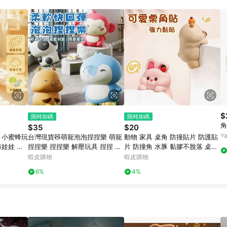
訂單成立時間當下LINE購物所設定的回饋機制為準。 8. LINE購物為購物資
，如顯示之商品規格、顏色、價位、贈品與東森購物ETMall銷售網頁不符，以
，請務必於訂單日期+180天以內至LINE購物客服洽詢；若超過180天(含)以上
部分點數紅包僅限指定商品使用，或不適用於無回饋商品。各點數紅包之適用商品與
$
限時加碼
限時加碼
角
$35
$20
Y
仔 小蜜蜂玩
台灣現貨🧸萌寵泡泡捏捏樂 萌寵
動物 家具 桌角 防撞貼片 防護貼
布娃娃 生
捏捏樂 捏捏樂 解壓玩具 捏捏 舒
片 防撞角 水豚 黏膠不脫落 桌腳
物 兒童節
壓玩具 發洩玩具 按壓玩具 交換
防護 防撞 保護桌腳 桌角貼 防撞
蝦皮購物
蝦皮購物
禮物 吹泡泡 辦公小物
貼 造型桌角
6%
4%