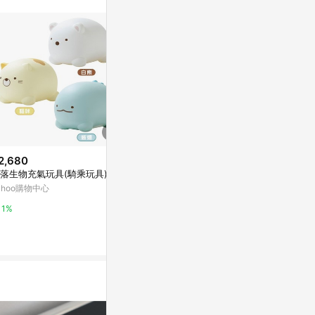
訊整合性平台，商
銷售網頁標示為
進行申訴，恕無法
使用條件請依點數
2,680
$1,580
限時加碼
落生物充氣玩具(騎乘玩具)
領券再折80🎟哄睡、胎教、早教
$272
全靠它！【芽比兔】藍芽安撫啟
ahoo購物中心
【桃園出貨🏆
蒙故事機｜新生禮、彌月禮、滿
LINE禮物
靠墊靠枕 lo
1%
月禮、嬰兒禮盒、彌月禮盒 🎁客
發靠墊靠背 
蝦皮購物
製賀卡
禮物 露比異
8%