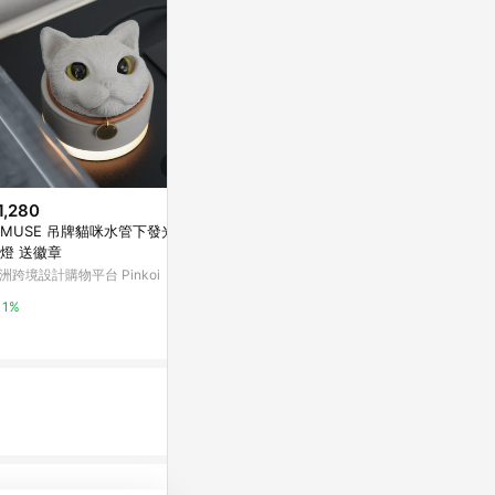
1,280
$99
降價
MUSE 吊牌貓咪水管下發光水
太星電工的智能聲控燈座 WD613
$628
(降$3,3
泥燈 送徽章
Yahoo購物中心
金屬單吊燈 A4
洲跨境設計購物平台 Pinkoi
YP燈飾
1%
1%
5%