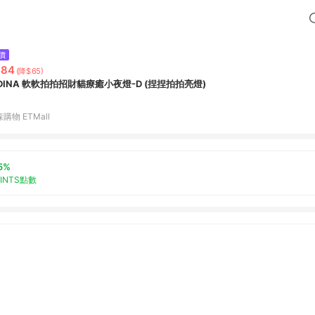
價
484
(降$65)
IDINA 軟軟拍拍招財貓療癒小夜燈-D (捏捏拍拍亮燈)
購物 ETMall
5%
OINTS點數