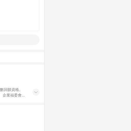
點數回饋資格。
員、企業福委會員
遊/住宿券、餐票
商城、專案商品、
。 5. 點數回
物ETMall站
Mall之結帳頁
以同一訂單中同一