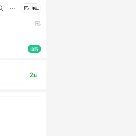
筆記
搶購
2
點