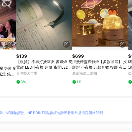
$139
$699
$
【現貨】不再打擾室友 書籤燈 充
浪漫精靈投影燈【多款可選】 投
曙
電款 LED小夜燈 超薄 夜間LED
影燈 小夜燈 八款音效 投影 夜燈
星空燈 夜
便攜式 便籤燈 夾書燈 讀書燈 交
禮物 交換禮物 宇宙星空 戀人 生
台灣樂天市場
萬家福線上購物
亞
氛燈 銀河
換禮物｜領券最高折$220
日派對 海洋世界
物 車載星
3%
1%
動
LINE購物護照
LINE POINTS點數紅包
賺點教學
常見問題
聯絡我們