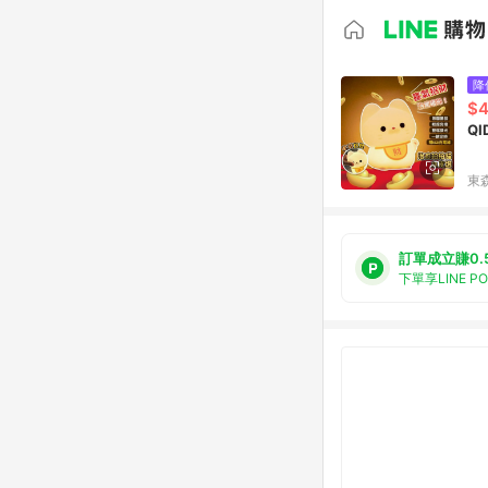
降
$
Q
東森
訂單成立賺0.
下單享LINE P