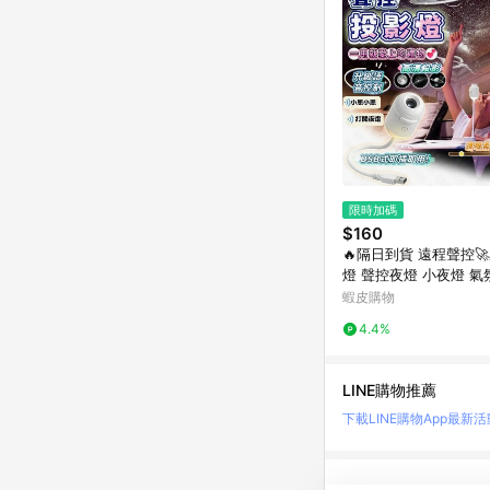
限時加碼
$160
🔥隔日到貨 遠程聲控
燈 聲控夜燈 小夜燈 氣
投影燈 星空投影燈 禮
蝦皮購物
空燈
4.4%
LINE購物推薦
下載LINE購物App
最新活