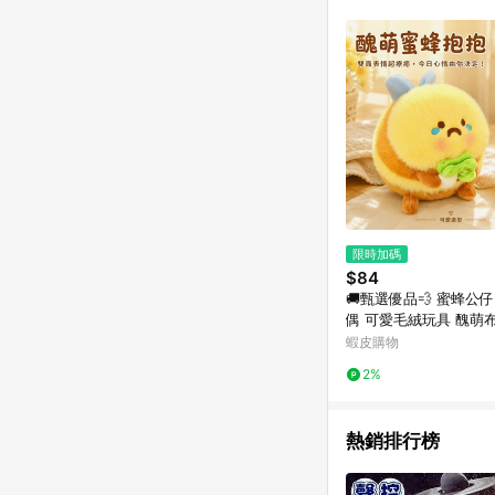
商品不論件數計算，並依
品資料更新會有時間差
準。 9. 若有贈點爭議
贈點回饋。 10. 
紅包頁面規則為準。
限時加碼
$84
🚚甄選優品💨 蜜蜂公
偶 可愛毛絨玩具 醜萌
日禮物 送女生 交換禮
蝦皮購物
慶
2%
熱銷排行榜