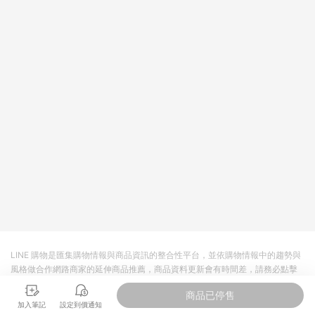
回饋。 5. 點數回饋會扣除所有折扣優惠後之最終發票金額計算，
實際回饋請依LINE購物通知為主。 6. 訂單如有使用東森購物
ETMall站內之折扣優惠(包含但不限於東森幣、樂透金、東森現金
券等)，不具點數回饋資格。詳細請依東森購物ETMall之結帳頁面
顯示為準。 7. LINE購物設有「單一商品最高回饋點數」機制(特
殊活動時開放「回饋無上限」)，以同一訂單中同一商品不論件數
計算，並依訂單成立時間當下LINE購物所設定的回饋機制為準。
8. LINE購物為購物資訊整合性平台，商品資料更新會有時間差，
如顯示之商品規格、顏色、價位、贈品與東森購物ETMall銷售網
頁不符，以銷售網頁標示為準。 9. 若有贈點爭議，請務必於訂單
日期+180天以內至LINE購物客服洽詢；若超過180天(含)以上進
行申訴，恕無法贈點回饋。 10. 部分點數紅包僅限指定商品使
用，或不適用於無回饋商品。各點數紅包之適用商品與使用條件
請依點數紅包頁面規則為準。
LINE 購物是匯集購物情報與商品資訊的整合性平台，並依購物情報中的趨勢與
風格做合作網路商家的延伸商品推薦，商品資料更新會有時間差，請務必點擊
商品至各合作網路商家，確認現售價與購物條件，一切資訊以合作廠商網頁為
商品已停售
準。
加入筆記
設定到價通知