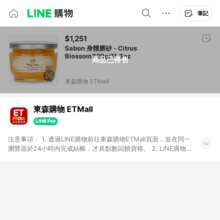
筆記
$1,251
Sabon 身體磨砂 - Citrus
Blossom320g/11.3oz
商品已停售
東森購物 ETMall
東森購物 ETMall
注意事項： 1. 透過LINE購物前往東森購物ETMall頁面，並在同一
瀏覽器於24小時內完成結帳，才具點數回饋資格。 2. LINE購物
點數回饋僅限「東森購物ETMall」商品，購買不具返點類別的商
品，以及使用網連通會員、企業福委會員等身份結帳成立之訂
單，皆不在點數回饋範圍內。 3. 如購買以下類別商品，將無法獲
得點數回饋：旅遊/住宿券、餐票券、手錶、精品、珠寶、
APPLE、愛買、虛擬點數卡、悠遊卡、一卡通、icash愛金卡、環
球嚴選、商城、專案商品、「草莓網」全館商品。 4. 如取消訂
單、退貨、退款或購物中登出東森購物ETMall，將無法獲得點數