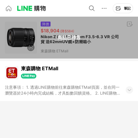
筆記
降價
$18,904
(降$584)
Nikon Z DX 18-140mm F3.5-6.3 VR 公司
商品已停售
貨 送62mmUV鏡+防潮箱小
東森購物 ETMall
東森購物 ETMall
注意事項： 1. 透過LINE購物前往東森購物ETMall頁面，並在同一
瀏覽器於24小時內完成結帳，才具點數回饋資格。 2. LINE購物
點數回饋僅限「東森購物ETMall」商品，購買不具返點類別的商
品，以及使用網連通會員、企業福委會員等身份結帳成立之訂
單，皆不在點數回饋範圍內。 3. 如購買以下類別商品，將無法獲
得點數回饋：旅遊/住宿券、餐票券、手錶、精品、珠寶、
APPLE、愛買、虛擬點數卡、悠遊卡、一卡通、icash愛金卡、環
球嚴選、商城、專案商品、「草莓網」全館商品。 4. 如取消訂
單、退貨、退款或購物中登出東森購物ETMall，將無法獲得點數