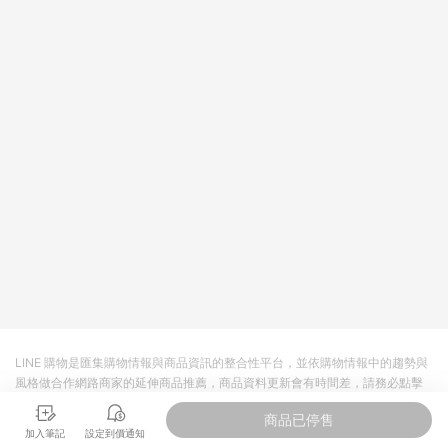
回饋。 5. 點數回饋會扣除所有折扣優惠後之最終發票金額計算，
實際回饋請依LINE購物通知為主。 6. 訂單如有使用東森購物
ETMall站內之折扣優惠(包含但不限於東森幣、樂透金、東森現金
券等)，不具點數回饋資格。詳細請依東森購物ETMall之結帳頁面
顯示為準。 7. LINE購物設有「單一商品最高回饋點數」機制(特
殊活動時開放「回饋無上限」)，以同一訂單中同一商品不論件數
計算，並依訂單成立時間當下LINE購物所設定的回饋機制為準。
8. LINE購物為購物資訊整合性平台，商品資料更新會有時間差，
如顯示之商品規格、顏色、價位、贈品與東森購物ETMall銷售網
頁不符，以銷售網頁標示為準。 9. 若有贈點爭議，請務必於訂單
日期+180天以內至LINE購物客服洽詢；若超過180天(含)以上進
行申訴，恕無法贈點回饋。 10. 部分點數紅包僅限指定商品使
用，或不適用於無回饋商品。各點數紅包之適用商品與使用條件
請依點數紅包頁面規則為準。
LINE 購物是匯集購物情報與商品資訊的整合性平台，並依購物情報中的趨勢與
風格做合作網路商家的延伸商品推薦，商品資料更新會有時間差，請務必點擊
商品至各合作網路商家，確認現售價與購物條件，一切資訊以合作廠商網頁為
商品已停售
準。
加入筆記
設定到價通知