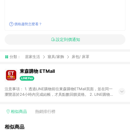
價格趨勢怎麼看？
設定到價通知
分類：
居家生活
寢具/家飾
床包/ 床罩
東森購物 ETMall
注意事項： 1. 透過LINE購物前往東森購物ETMall頁面，並在同一
瀏覽器於24小時內完成結帳，才具點數回饋資格。 2. LINE購物
點數回饋僅限「東森購物ETMall」商品，購買不具返點類別的商
品，以及使用網連通會員、企業福委會員等身份結帳成立之訂
單，皆不在點數回饋範圍內。 3. 如購買以下類別商品，將無法獲
相似商品
熱銷排行榜
得點數回饋：旅遊/住宿券、餐票券、手錶、精品、珠寶、
APPLE、愛買、虛擬點數卡、悠遊卡、一卡通、icash愛金卡、環
相似商品
球嚴選、商城、專案商品、「草莓網」全館商品。 4. 如取消訂