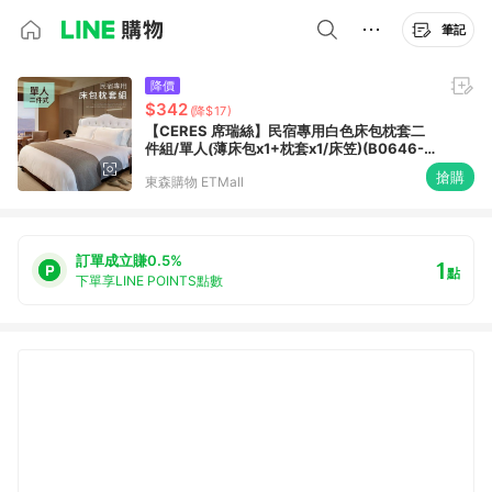
筆記
降價
$342
(降$17)
【CERES 席瑞絲】民宿專用白色床包枕套二
件組/單人(薄床包x1+枕套x1/床笠)(B0646-
S)
搶購
東森購物 ETMall
訂單成立賺0.5%
1
點
下單享LINE POINTS點數