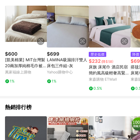
單、退貨、退款或購物中登出東森購物ETMall，將無法獲得點數
回饋。 5. 點數回饋會扣除所有折扣優惠後之最終發票金額計算，
實際回饋請依LINE購物通知為主。 6. 訂單如有使用東森購物
ETMall站內之折扣優惠(包含但不限於東森幣、樂透金、東森現金
券等)，不具點數回饋資格。詳細請依東森購物ETMall之結帳頁面
顯示為準。 7. LINE購物設有「單一商品最高回饋點數」機制(特
殊活動時開放「回饋無上限」)，以同一訂單中同一商品不論件數
計算，並依訂單成立時間當下LINE購物所設定的回饋機制為準。
8. LINE購物為購物資訊整合性平台，商品資料更新會有時間差，
$600
$699
歷史低價
降價
如顯示之商品規格、顏色、價位、贈品與東森購物ETMall銷售網
[凱美棉業] MIT台灣製
LAMINA吸濕排汗雙人
$232
$69
(降$58)
頁不符，以銷售網頁標示為準。 9. 若有贈點爭議，請務必於訂單
20兩加厚純棉毛巾被
床包三件組-灰
床旗 床尾巾 酒店民宿
搭毯
日期+180天以內至LINE購物客服洽詢；若超過180天(含)以上進
美容床美容專業材料
萬家福線上購物
Yahoo購物中心
簡約風高級輕奢高緊密
床尾
行申訴，恕無法贈點回饋。 10. 部分點數紅包僅限指定商品使
純色素雅時尚四季通用
毯裝
東森購物 ETMall
東森購
用，或不適用於無回饋商品。各點數紅包之適用商品與使用條件
1%
1%
請依點數紅包頁面規則為準。
0.5%
0.
熱銷排行榜