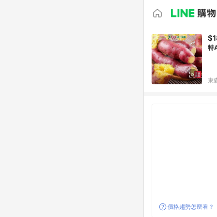
$1
特
東森
價格趨勢怎麼看？