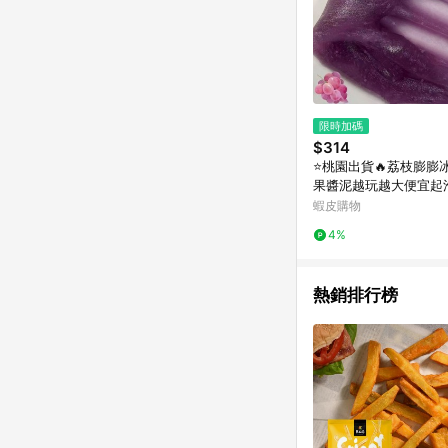
限時加碼
$314
⭐桃園出貨🔥荔枝膨膨
果醬泥越玩越大便宜起
萊姆水晶泥冰沙 假水 DIY手工 史
蝦皮購物
萊姆Ddej
4%
熱銷排行榜