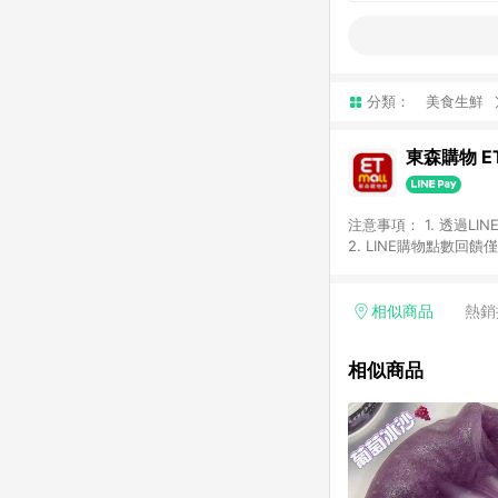
分類：
美食生鮮
東森購物 ET
注意事項： 1. 透過L
2. LINE購物點數
等身份結帳成立之訂單，
券、手錶、精品、珠寶、
「草莓網」全館商品。 
相似商品
熱銷
饋會扣除所有折扣優惠後
內之折扣優惠(包含但不
相似商品
面顯示為準。 7. L
商品不論件數計算，並依
品資料更新會有時間差
準。 9. 若有贈點爭議
贈點回饋。 10. 
紅包頁面規則為準。