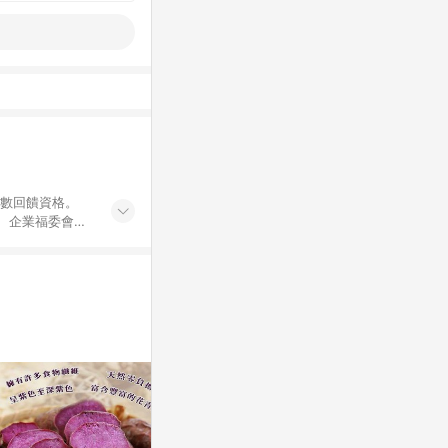
點數回饋資格。
員、企業福委會員
遊/住宿券、餐票
商城、專案商品、
。 5. 點數回
物ETMall站
Mall之結帳頁
以同一訂單中同一
訊整合性平台，商
銷售網頁標示為
進行申訴，恕無法
使用條件請依點數