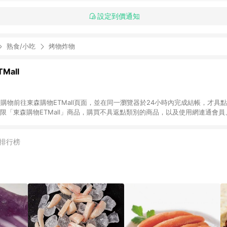
設定到價通知
熟食/小吃
烤物炸物
Mall
INE購物前往東森購物ETMall頁面，並在同一瀏覽器於24小時內完成結帳，才具
回饋僅限「東森購物ETMall」商品，購買不具返點類別的商品，以及使用網連通會
皆不在點數回饋範圍內。 3. 如購買以下類別商品，將無法獲得點數回饋：旅
APPLE、愛買、虛擬點數卡、悠遊卡、一卡通、icash愛金卡、環球嚴選、
4. 如取消訂單、退貨、退款或購物中登出東森購物ETMall，將無法獲得點數回饋
排行榜
之最終發票金額計算，實際回饋請依LINE購物通知為主。 6. 訂單如有使用東森購
限於東森幣、樂透金、東森現金券等)，不具點數回饋資格。詳細請依東森購物ET
INE購物設有「單一商品最高回饋點數」機制(特殊活動時開放「回饋無上限」)，
訂單成立時間當下LINE購物所設定的回饋機制為準。 8. LINE購物為購物資
，如顯示之商品規格、顏色、價位、贈品與東森購物ETMall銷售網頁不符，以
，請務必於訂單日期+180天以內至LINE購物客服洽詢；若超過180天(含)以上
部分點數紅包僅限指定商品使用，或不適用於無回饋商品。各點數紅包之適用商品與