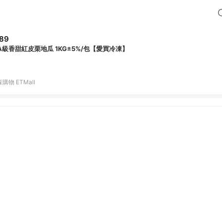
89
A級香甜紅皮栗地瓜 1KG±5%/包【愛買冷凍】
購物 ETMall