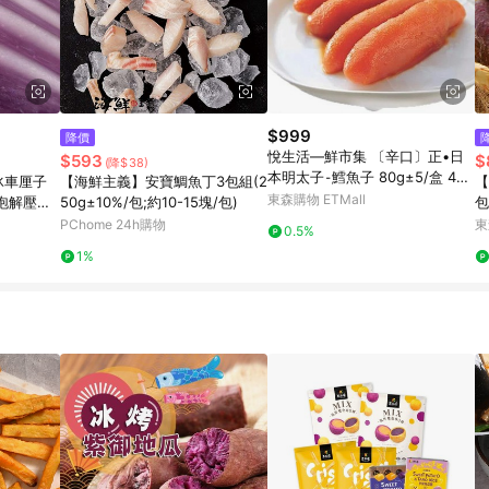
$999
降價
悅生活—鮮市集 〔辛口〕正•日
$593
$
(降$38)
本明太子⁃鱈魚子 80g±5/盒 4盒
冰車厘子
【海鮮主義】安寶鯛魚丁3包組(2
【
組
東森購物 ETMall
泡解壓史
50g±10%/包;約10-15塊/包)
包
PChome 24h購物
東
0.5%
1%