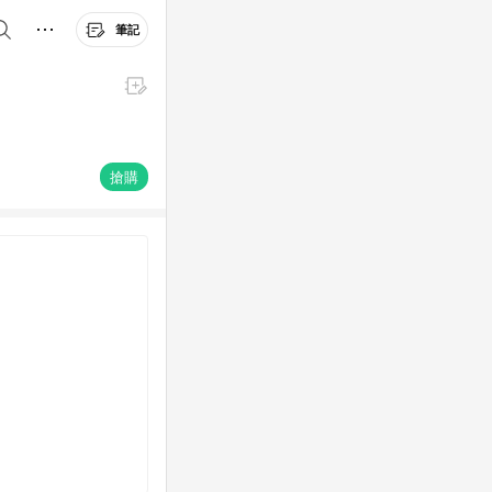
筆記
搶購