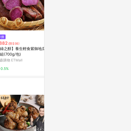
$180
降價
限時加碼
櫻之味-鑫鑫腸
882
$17
(降$98)
1kg/包)-2C
綠之醇】養生輕食紫御地瓜-5
臺灣出🚚ct粉餅棉花糖粉餅替換
Yahoo購物中
組(700g/包)
粉撲圓形植絨粉撲絨面定妝粉小
號薄幹粉撲630
森購物 ETMall
蝦皮購物
0%
0.5%
4%