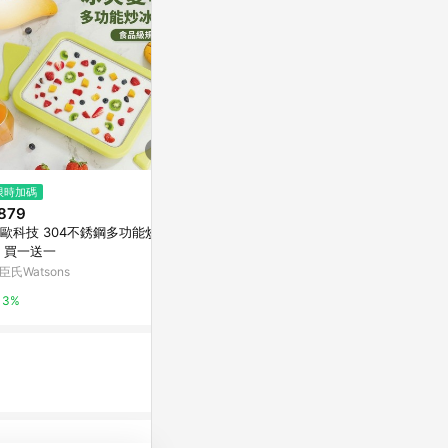
$2,988
$15,490
限時加碼
【G-PLUS 拓勤】GP-IM01 GP
三星 S43FM
879
小冰快 微電腦製冰機(+送原廠提
機 43型 白色 
歐科技 304不銹鋼多功能炒冰
袋*1顏色隨機)
式智慧聯網螢
東森購物 ETMall
蝦皮直營_3C
 買一送一
臣氏Watsons
0.5%
5%
3%