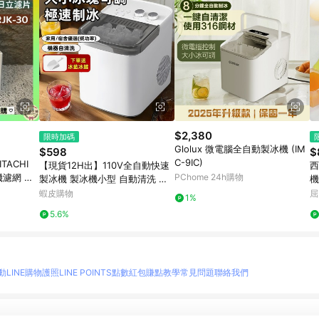
$2,380
限時加碼
Glolux 微電腦全自動製冰機 (IM
$598
$
C-9IC)
TACHI
【現貨12H出】110V全自動快速
西
機濾網 自
PChome 24h購物
製冰機 製冰機小型 自動清洗 家
機
濾片 另售
用製冰機 小型製冰機 制冰機 迷
蝦皮購物
屈
1%
你製冰機
5.6%
動
LINE購物護照
LINE POINTS點數紅包
賺點教學
常見問題
聯絡我們