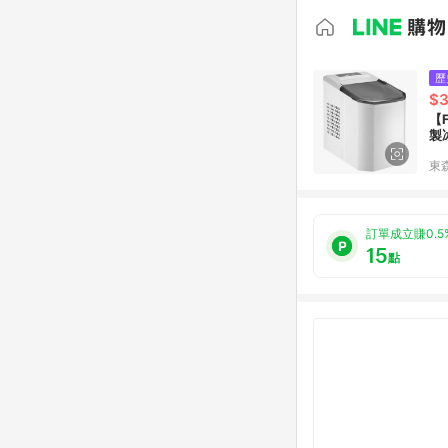
歷
$3
【
製
東森
訂單成立賺0.5
15
點