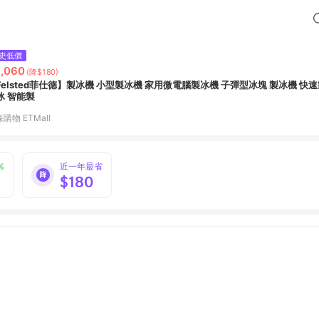
史低價
,060
(降$180)
Felsted菲仕德】製冰機 小型製冰機 家用微電腦製冰機 子彈型冰塊 製冰機 快
冰 智能製
購物 ETMall
%
近一年最省
$180