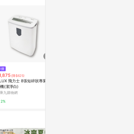
訊整合性平台，商
銷售網頁標示為
進行申訴，恕無法
使用條件請依點數
$598
降價
降價
【ibits】ES 智能感應桌面垃圾桶
1,875
$5,990
(降$625)
(降$2
4L 6L 紅外線感應 隱藏抽蓋 方便
ILUX 飛力士 8張短碎狀專業碎
WINIX 清淨機
拆洗 PD5001 超限
LINE禮物
機(潔淨白)
新光三越skm on
乘九購物網
1%
2%