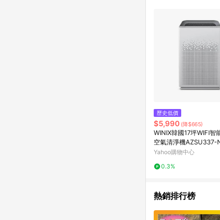
商品不論件數計算，並依
品資料更新會有時間差
準。 9. 若有贈點爭議
贈點回饋。 10. 
紅包頁面規則為準。
歷史低價
$5,990
(降$665)
WINIX韓國17坪WIFI智
空氣清淨機AZSU337-NWT
11商品卡800元
Yahoo購物中心
0.3%
熱銷排行榜