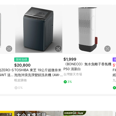
訂單成立時間當下LINE購物所設定的回饋機制為準。 8. LINE購物為購物資
，如顯示之商品規格、顏色、價位、贈品與東森購物ETMall銷售網頁不符，以
，請務必於訂單日期+180天以內至LINE購物客服洽詢；若超過180天(含)以上
部分點數紅包僅限指定商品使用，或不適用於無回饋商品。各點數紅包之適用商品與
$1,999
限時加碼
《BONECO》無水負離子香氛機
$20,800
$
P50 清新白
能ZERO-S
TOSHIBA 東芝 19公斤超微奈米
F
台灣樂天市場
 送7-
泡泡沖浪洗淨變頻洗衣機 (AW-T
紙
08DU2000QTA（MG）)
蝦皮購物
九
3%
0%