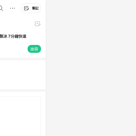
筆記
速製冰 7分鐘快速
搶購