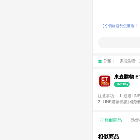
價格趨勢怎麼看？
分類：
家電影音
東森購物 ET
注意事項： 1. 透過L
2. LINE購物點數
等身份結帳成立之訂單，
券、手錶、精品、珠寶、
「草莓網」全館商品。 
相似商品
熱銷
饋會扣除所有折扣優惠後
內之折扣優惠(包含但不
相似商品
面顯示為準。 7. L