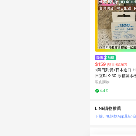
$159
(雙重省$297)
⚡隔日到貨⚡日本進口 HI
日立RJK-30 冰箱製冰
動製冰濾片 日立製冰盒
蝦皮購物
副廠替代
4.4%
LINE購物推薦
下載LINE購物App
最新活