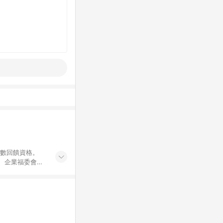
點數回饋資格。
員、企業福委會員
遊/住宿券、餐票
商城、專案商品、
。 5. 點數回
物ETMall站
Mall之結帳頁
以同一訂單中同一