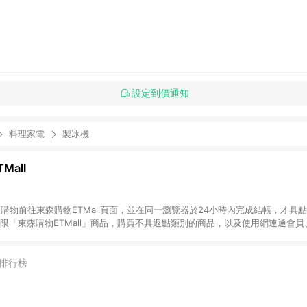
設定到價通知
料理家電
製冰機
Mall
INE購物前往東森購物ETMall頁面，並在同一瀏覽器於24小時內完成結帳，才具
回饋僅限「東森購物ETMall」商品，購買不具返點類別的商品，以及使用網連通會
皆不在點數回饋範圍內。 3. 如購買以下類別商品，將無法獲得點數回饋：旅
APPLE、愛買、虛擬點數卡、悠遊卡、一卡通、icash愛金卡、環球嚴選、
4. 如取消訂單、退貨、退款或購物中登出東森購物ETMall，將無法獲得點數回饋
排行榜
之最終發票金額計算，實際回饋請依LINE購物通知為主。 6. 訂單如有使用東森購
限於東森幣、樂透金、東森現金券等)，不具點數回饋資格。詳細請依東森購物ET
INE購物設有「單一商品最高回饋點數」機制(特殊活動時開放「回饋無上限」)，