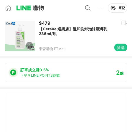
筆記
$479
【CeraVe 適樂膚】溫和洗卸泡沫潔膚乳
236ml/瓶
搶購
東森購物 ETMall
訂單成立賺0.5%
2
點
下單享LINE POINTS點數