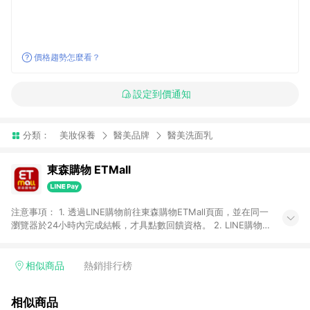
價格趨勢怎麼看？
設定到價通知
分類：
美妝保養
醫美品牌
醫美洗面乳
東森購物 ETMall
注意事項： 1. 透過LINE購物前往東森購物ETMall頁面，並在同一
瀏覽器於24小時內完成結帳，才具點數回饋資格。 2. LINE購物
點數回饋僅限「東森購物ETMall」商品，購買不具返點類別的商
品，以及使用網連通會員、企業福委會員等身份結帳成立之訂
單，皆不在點數回饋範圍內。 3. 如購買以下類別商品，將無法獲
相似商品
熱銷排行榜
得點數回饋：旅遊/住宿券、餐票券、手錶、精品、珠寶、
APPLE、愛買、虛擬點數卡、悠遊卡、一卡通、icash愛金卡、環
相似商品
球嚴選、商城、專案商品、「草莓網」全館商品。 4. 如取消訂