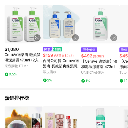
單、退貨、退款或購物中登出東森購物ETMall，將無法獲得點數
回饋。 5. 點數回饋會扣除所有折扣優惠後之最終發票金額計算，
實際回饋請依LINE購物通知為主。 6. 訂單如有使用東森購物
ETMall站內之折扣優惠(包含但不限於東森幣、樂透金、東森現金
券等)，不具點數回饋資格。詳細請依東森購物ETMall之結帳頁面
顯示為準。 7. LINE購物設有「單一商品最高回饋點數」機制(特
殊活動時開放「回饋無上限」)，以同一訂單中同一商品不論件數
計算，並依訂單成立時間當下LINE購物所設定的回饋機制為準。
8. LINE購物為購物資訊整合性平台，商品資料更新會有時間差，
$1,080
歷史低價
降價
如顯示之商品規格、顏色、價位、贈品與東森購物ETMall銷售網
CeraVe適樂膚 輕柔保
$159
$492
$45
(雙重省$243)
(降$87)
頁不符，以銷售網頁標示為準。 9. 若有贈點爭議，請務必於訂單
濕潔膚露473ml (2入
台灣公司貨 Cerave適
【CeraVe 適樂膚】溫
【C
日期+180天以內至LINE購物客服洽詢；若超過180天(含)以上進
組)
東森購物 ETMall
樂膚 長效清爽保濕乳4
和泡沫潔膚露 473ml
潔面
行申訴，恕無法贈點回饋。 10. 部分點數紅包僅限指定商品使
73ml/236ml
蝦皮購物
機）
UNIKCY優黎思
Tuto
用，或不適用於無回饋商品。各點數紅包之適用商品與使用條件
0.5%
請依點數紅包頁面規則為準。
2%
1%
1
熱銷排行榜