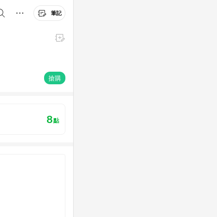
筆記
搶購
8
點