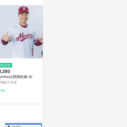
訊整合性平台，商
銷售網頁標示為
進行申訴，恕無法
使用條件請依點數
$500
限時加碼
限時加碼
【Topps】
1,280
$207
套) 2025 Ch
onkeys洞洞短袖-白
美式oversize夏季新款個性印花i
系列 #USC7
LINE禮物
ns韓版短袖T恤女獨特別緻情侶
灣樂天市場
游擊手 Team 
上衣男士夏季薄款運動上衣 男士
蝦皮購物
5%
典賽 兒童節
訓練透氣短袖 男士新款
2%