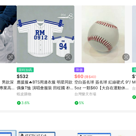
訂單成立時間當下LINE購物所設定的回饋機制為準。 8. LINE購物為購物資
，如顯示之商品規格、顏色、價位、贈品與東森購物ETMall銷售網頁不符，以
，請務必於訂單日期+180天以內至LINE購物客服洽詢；若超過180天(含)以上
部分點數紅包僅限指定商品使用，或不適用於無回饋商品。各點數紅包之適用商品與
限時加碼
降價
$532
$60
$
(降$40)
鵝】男款深
應援服🔥BTS周邊衣服 明星同款
空白簽名球 簽名球 紅線硬式 9"/
M
用專業高爾
偶像T恤 演唱會服裝 田柾國 朴智
5oz 一顆$60【大自在運動休閒
台
旻 金泰亨 粉絲服 生日交換禮物
精品店】
蝦皮購物
台灣樂天市場
數碼花印韓版比賽
3.6%
5%