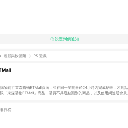
設定到價通知
遊戲與軟體類
PS 遊戲
Mall
INE購物前往東森購物ETMall頁面，並在同一瀏覽器於24小時內完成結帳，才具
回饋僅限「東森購物ETMall」商品，購買不具返點類別的商品，以及使用網連通會
皆不在點數回饋範圍內。 3. 如購買以下類別商品，將無法獲得點數回饋：旅
APPLE、愛買、虛擬點數卡、悠遊卡、一卡通、icash愛金卡、環球嚴選、
4. 如取消訂單、退貨、退款或購物中登出東森購物ETMall，將無法獲得點數回饋
排行榜
之最終發票金額計算，實際回饋請依LINE購物通知為主。 6. 訂單如有使用東森購
限於東森幣、樂透金、東森現金券等)，不具點數回饋資格。詳細請依東森購物ET
INE購物設有「單一商品最高回饋點數」機制(特殊活動時開放「回饋無上限」)，