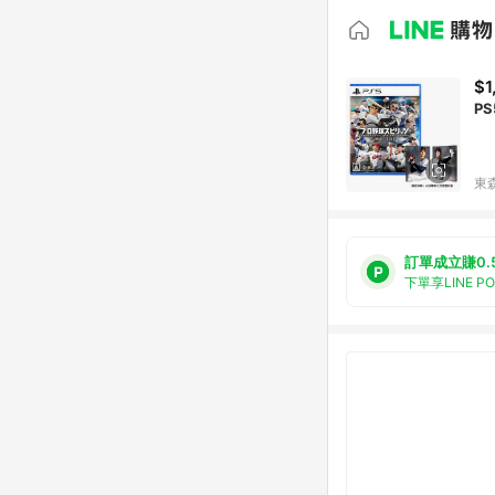
$1
P
東森
訂單成立賺0.
下單享LINE P