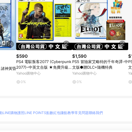
$590
$1,590
$
PS4 電馭叛客2077 (Cyberpunk
PS5 冒險家艾略特的千年奇譚-中
P
2077)–中英文合版 ★免費升級P
文版●贈DLC+隨機特典
文
神 諸神黃昏
S5版
Yahoo購物中心
Yahoo購物中心
Y
0%
0%
動
LINE購物護照
LINE POINTS點數紅包
賺點教學
常見問題
聯絡我們