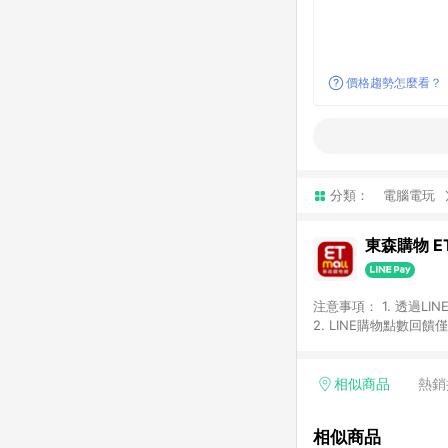
價格趨勢怎麼看？
分類：
電腦電玩
東森購物 ET
注意事項： 1. 透過L
2. LINE購物點數
等身份結帳成立之訂單，
券、手錶、精品、珠寶、
「草莓網」全館商品。 
相似商品
熱銷
饋會扣除所有折扣優惠後
內之折扣優惠(包含但不
相似商品
面顯示為準。 7. L