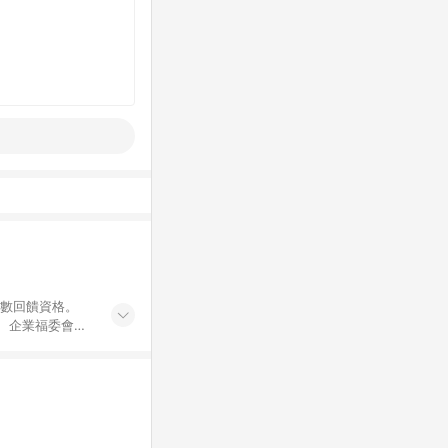
點數回饋資格。
員、企業福委會員
遊/住宿券、餐票
商城、專案商品、
。 5. 點數回
物ETMall站
Mall之結帳頁
以同一訂單中同一