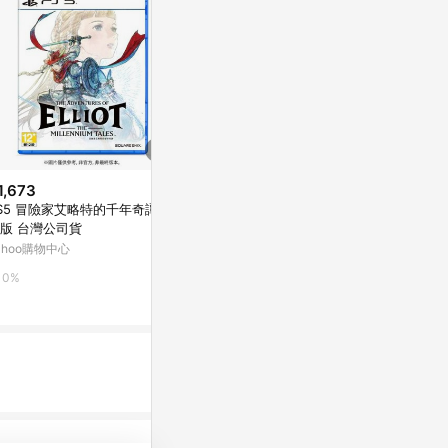
1,673
$1,578
S5 冒險家艾略特的千年奇譚 中
PS Store 台帳 數位序號 PSN 點
$1,500
(雙重
版 台灣公司貨
數卡 禮物卡 1500
NS 皮克敏4
ahoo購物中心
Yahoo購物中心
萬家福線上購
0%
0%
3%