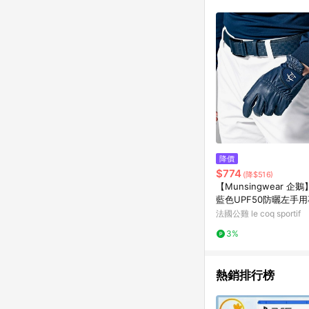
商品不論件數計算，並依
品資料更新會有時間差
準。 9. 若有贈點爭議
贈點回饋。 10. 
紅包頁面規則為準。
降價
$774
(降$516)
【Munsingwear 企
藍色UPF50防曬左手
夫手套 MGRJ0D00
法國公雞 le coq sportif
3%
熱銷排行榜