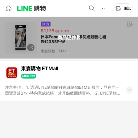
筆記
降價
$1,178
(降$102)
日本Panasonic 持久纖長捲翹睫毛器
商品已停售
EH2385P-W
東森購物 ETMall
東森購物 ETMall
注意事項： 1. 透過LINE購物前往東森購物ETMall頁面，並在同一
瀏覽器於24小時內完成結帳，才具點數回饋資格。 2. LINE購物
點數回饋僅限「東森購物ETMall」商品，購買不具返點類別的商
品，以及使用網連通會員、企業福委會員等身份結帳成立之訂
單，皆不在點數回饋範圍內。 3. 如購買以下類別商品，將無法獲
得點數回饋：旅遊/住宿券、餐票券、手錶、精品、珠寶、
APPLE、愛買、虛擬點數卡、悠遊卡、一卡通、icash愛金卡、環
球嚴選、商城、專案商品、「草莓網」全館商品。 4. 如取消訂
單、退貨、退款或購物中登出東森購物ETMall，將無法獲得點數