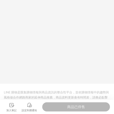
回饋。 5. 點數回饋會扣除所有折扣優惠後之最終發票金額計算，
實際回饋請依LINE購物通知為主。 6. 訂單如有使用東森購物
ETMall站內之折扣優惠(包含但不限於東森幣、樂透金、東森現金
券等)，不具點數回饋資格。詳細請依東森購物ETMall之結帳頁面
顯示為準。 7. LINE購物設有「單一商品最高回饋點數」機制(特
殊活動時開放「回饋無上限」)，以同一訂單中同一商品不論件數
計算，並依訂單成立時間當下LINE購物所設定的回饋機制為準。
8. LINE購物為購物資訊整合性平台，商品資料更新會有時間差，
如顯示之商品規格、顏色、價位、贈品與東森購物ETMall銷售網
頁不符，以銷售網頁標示為準。 9. 若有贈點爭議，請務必於訂單
日期+180天以內至LINE購物客服洽詢；若超過180天(含)以上進
行申訴，恕無法贈點回饋。 10. 部分點數紅包僅限指定商品使
用，或不適用於無回饋商品。各點數紅包之適用商品與使用條件
請依點數紅包頁面規則為準。
LINE 購物是匯集購物情報與商品資訊的整合性平台，並依購物情報中的趨勢與
風格做合作網路商家的延伸商品推薦，商品資料更新會有時間差，請務必點擊
商品至各合作網路商家，確認現售價與購物條件，一切資訊以合作廠商網頁為
商品已停售
準。
加入筆記
設定到價通知