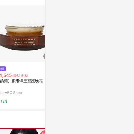
訊整合性平台，商
銷售網頁標示為
進行申訴，恕無法
使用條件請依點數
$350
降價
限時加碼
VICTORIAN｜Sense 錫盒香氛蠟
4,545
$4,500
(降$1,515)
燭 迷迭香與薑 90g
嬌蘭】殿級蜂皇蜜護晚霜-補充
🔥免運+發票 
有.設計uDesign
家蜂王乳蜂蜜修
國原廠）🥀C
utorABC Shop
蝦皮購物
2%
12%
3.6%