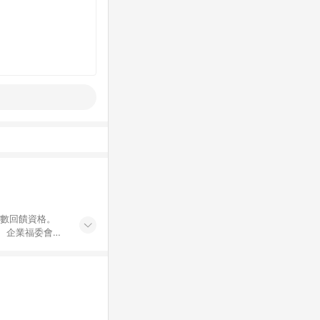
點數回饋資格。
員、企業福委會員
遊/住宿券、餐票
商城、專案商品、
。 5. 點數回
物ETMall站
Mall之結帳頁
以同一訂單中同一