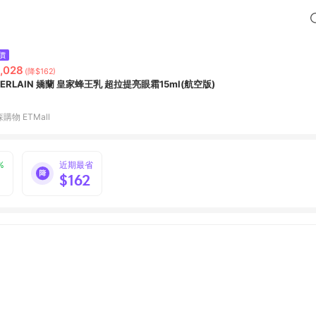
價
,028
(降$162)
UERLAIN 嬌蘭 皇家蜂王乳 超拉提亮眼霜15ml(航空版)
購物 ETMall
%
近期最省
$162