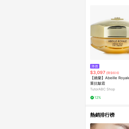
商品不論件數計算，並依
品資料更新會有時間差
準。 9. 若有贈點爭議
贈點回饋。 10. 
紅包頁面規則為準。
降價
$3,097
(降$606)
【嬌蘭】Abeille Roya
重抗皺霜
TutorABC Shop
12%
熱銷排行榜