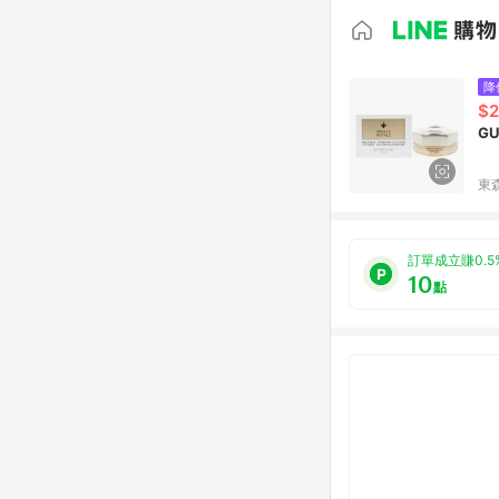
降
$2
G
東森
訂單成立賺0.5
10
點