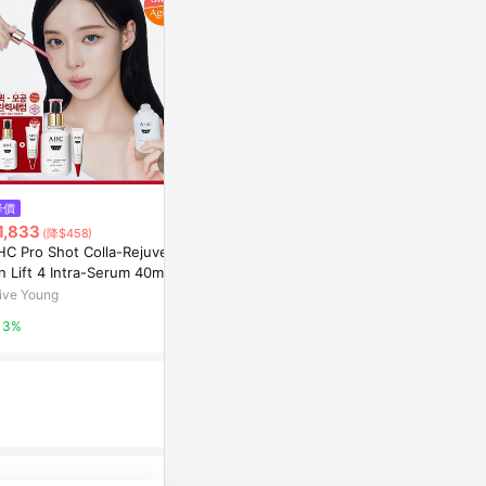
$299
降價
限時加碼
【Platinum
1,833
$379
(降$458)
&法令紋敷膜(
HC Pro Shot Colla-Rejuvenat
【Mia1855】MEDITHERAPY 33
創館
HANDS台隆
n Lift 4 Intra-Serum 40ml Sp
3玻尿酸精華+震動眼霜20ml(2件
店
ial Set (+Eye Cream 10ml)
組) 韓國 美容儀型 震動眼霜
ive Young
蝦皮購物
2%
3%
4%