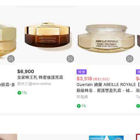
訂單成立時間當下LINE購物所設定的回饋機制為準。 8. LINE購物為購物資
，如顯示之商品規格、顏色、價位、贈品與東森購物ETMall銷售網頁不符，以
，請務必於訂單日期+180天以內至LINE購物客服洽詢；若超過180天(含)以上
部分點數紅包僅限指定商品使用，或不適用於無回饋商品。各點數紅包之適用商品與
$6,900
降價
皇家蜂王乳 蜂蜜修護黑霜
$3,518
$
(降$1,532)
新光三越skm online
le眼霜-多
Guerlain 嬌蘭 ABEILLE ROYALE
【
殿級蜂皇．蜜護豐盈乳霜 - 補充
裝
1%
裝 50ml-保濕及護理
草莓網
T
1%