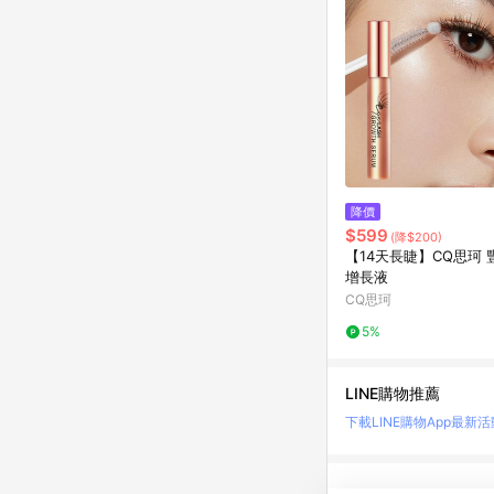
降價
$599
(降$200)
【14天長睫】CQ思珂 
增長液
CQ思珂
5%
LINE購物推薦
下載LINE購物App
最新活