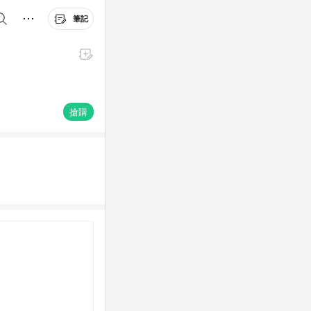
筆記
搶購