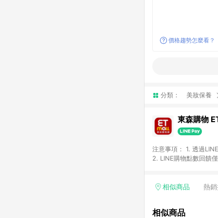
價格趨勢怎麼看？
分類：
美妝保養
東森購物 ET
注意事項： 1. 透過L
2. LINE購物點數
等身份結帳成立之訂單，
券、手錶、精品、珠寶、
「草莓網」全館商品。 
相似商品
熱銷
饋會扣除所有折扣優惠後
內之折扣優惠(包含但不
相似商品
面顯示為準。 7. L