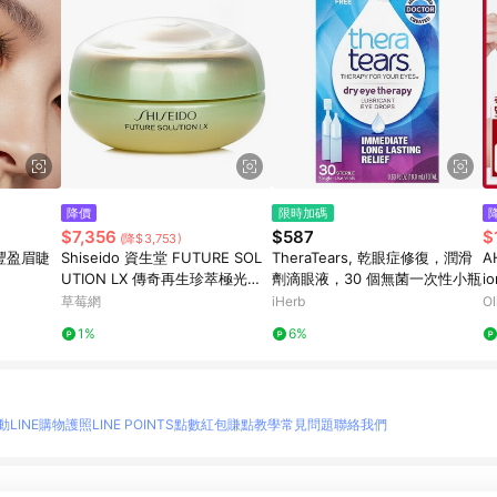
降價
限時加碼
$7,356
$587
$
(降$3,753)
豐盈眉睫
Shiseido 資生堂 FUTURE SOL
TheraTears, 乾眼症修復，潤滑
A
UTION LX 傳奇再生珍萃極光眼
劑滴眼液，30 個無菌一次性小瓶
io
霜 N/A-眼唇護理
ec
草莓網
iHerb
Ol
1%
6%
動
LINE購物護照
LINE POINTS點數紅包
賺點教學
常見問題
聯絡我們