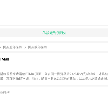
設定到價通知
開架臉部保養
開架眼部保養
Mall
INE購物前往東森購物ETMall頁面，並在同一瀏覽器於24小時內完成結帳，才具
回饋僅限「東森購物ETMall」商品，購買不具返點類別的商品，以及使用網連通會
皆不在點數回饋範圍內。 3. 如購買以下類別商品，將無法獲得點數回饋：旅
APPLE、愛買、虛擬點數卡、悠遊卡、一卡通、icash愛金卡、環球嚴選、
4. 如取消訂單、退貨、退款或購物中登出東森購物ETMall，將無法獲得點數回饋
排行榜
之最終發票金額計算，實際回饋請依LINE購物通知為主。 6. 訂單如有使用東森購
限於東森幣、樂透金、東森現金券等)，不具點數回饋資格。詳細請依東森購物ET
INE購物設有「單一商品最高回饋點數」機制(特殊活動時開放「回饋無上限」)，