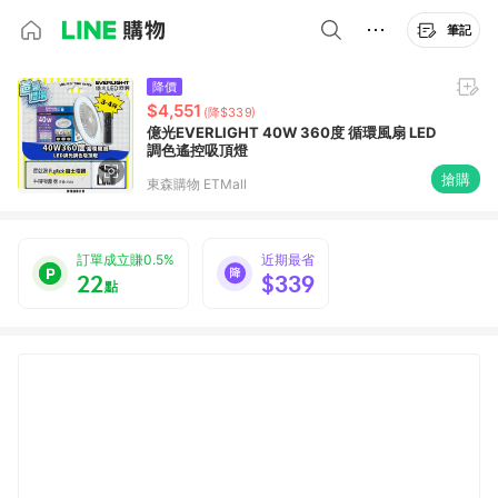
筆記
降價
$4,551
(降$339)
億光EVERLIGHT 40W 360度 循環風扇 LED
調色遙控吸頂燈
搶購
東森購物 ETMall
訂單成立賺0.5%
近期最省
22
$339
點