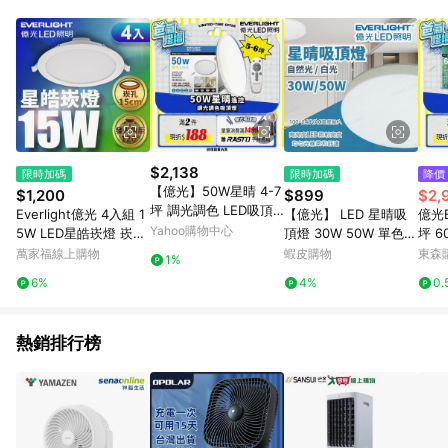
單、退貨、退款或購物中登出東森購物ETMall，將無法獲得點數
回饋。 5. 點數回饋會扣除所有折扣優惠後之最終發票金額計算，
實際回饋請依LINE購物通知為主。 6. 訂單如有使用東森購物
ETMall站內之折扣優惠(包含但不限於東森幣、樂透金、東森現金
券等)，不具點數回饋資格。詳細請依東森購物ETMall之結帳頁面
顯示為準。 7. LINE購物設有「單一商品最高回饋點數」機制(特
殊活動時開放「回饋無上限」)，以同一訂單中同一商品不論件數
計算，並依訂單成立時間當下LINE購物所設定的回饋機制為準。
8. LINE購物為購物資訊整合性平台，商品資料更新會有時間差，
$2,138
限時加碼
限時加碼
降價
如顯示之商品規格、顏色、價位、贈品與東森購物ETMall銷售網
【億光】50W星晴 4-7
$1,200
$899
$2,
頁不符，以銷售網頁標示為準。 9. 若有贈點爭議，請務必於訂單
坪 調光調色 LED吸頂
Everlight億光 4入組 1
【億光】 LED 星晴吸
億光E
日期+180天以內至LINE購物客服洽詢；若超過180天(含)以上進
燈 天花板燈具 遙控切
Yahoo購物中心
5W LED星皓崁燈 崁孔
頂燈 30W 50W 單色版
坪 6
行申訴，恕無法贈點回饋。 10. 部分點數紅包僅限指定商品使
換 四種情境
15CM嵌燈 一年保固
白光 自然光 吸頂燈 高
調光
萬家福線上購物
蝦皮購物
東森購
用，或不適用於無回饋商品。各點數紅包之適用商品與使用條件
1%
(白光/黃光/自然光)
演色 全電壓 燈具 快拆
請依點數紅包頁面規則為準。
6%
4%
0.
式設計 無藍光危害
熱銷排行榜