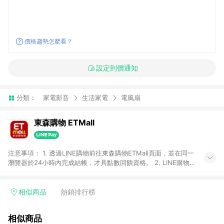
價格趨勢怎麼看？
設定到價通知
分類：
家電影音
生活家電
電風扇
東森購物 ETMall
注意事項： 1. 透過LINE購物前往東森購物ETMall頁面，並在同一
瀏覽器於24小時內完成結帳，才具點數回饋資格。 2. LINE購物
點數回饋僅限「東森購物ETMall」商品，購買不具返點類別的商
品，以及使用網連通會員、企業福委會員等身份結帳成立之訂
單，皆不在點數回饋範圍內。 3. 如購買以下類別商品，將無法獲
相似商品
熱銷排行榜
得點數回饋：旅遊/住宿券、餐票券、手錶、精品、珠寶、
APPLE、愛買、虛擬點數卡、悠遊卡、一卡通、icash愛金卡、環
相似商品
球嚴選、商城、專案商品、「草莓網」全館商品。 4. 如取消訂