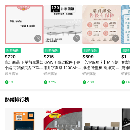
單、退貨、退款或購物中登出東森購物ETMall，將無法獲得點數
回饋。 5. 點數回饋會扣除所有折扣優惠後之最終發票金額計算，
實際回饋請依LINE購物通知為主。 6. 訂單如有使用東森購物
ETMall站內之折扣優惠(包含但不限於東森幣、樂透金、東森現金
券等)，不具點數回饋資格。詳細請依東森購物ETMall之結帳頁面
顯示為準。 7. LINE購物設有「單一商品最高回饋點數」機制(特
殊活動時開放「回饋無上限」)，以同一訂單中同一商品不論件數
計算，並依訂單成立時間當下LINE購物所設定的回饋機制為準。
8. LINE購物為購物資訊整合性平台，商品資料更新會有時間差，
限時加碼
限時加碼
限時加碼
限時
如顯示之商品規格、顏色、價位、贈品與東森購物ETMall銷售網
$720
$215
$599
$1
頁不符，以銷售網頁標示為準。 9. 若有贈點爭議，請務必於訂單
客訂商品 下單前先通知
KIWISH 鐵架配件｜專
【VIP服務卡】Mini劉
客製
日期+180天以內至LINE購物客服洽詢；若超過180天(含)以上進
小編 可議價商品下單處
用井字圍籬 120CM-1
海梳 造型梳 劉海夾 售
費補
行申訴，恕無法贈點回饋。 10. 部分點數紅包僅限指定商品使
活動特賣商品 寵物用品
片 側擋片 層架 防掉落
後服務 優先發貨
直播
蝦皮購物
蝦皮購物
蝦皮購物
蝦皮
用，或不適用於無回饋商品。各點數紅包之適用商品與使用條件
保健品 客訂用
鐵架 收納架 圍籬 鐵力
貨 
請依點數紅包頁面規則為準。
1%
3.2%
2.8%
1
士架 (銀/黑)
欄貓屋
RK
熱銷排行榜