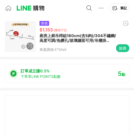
筆記
降價
$1,153
(降$172)
廚房上廚吊桿組180cm(含S鉤)/304不鏽鋼/
高度可調/免鑽孔/玻璃牆面可用/吊櫃掛
桿/MIT
搶購
東森購物 ETMall
訂單成立賺0.5%
5
點
下單享LINE POINTS點數