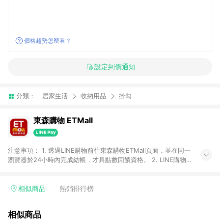
價格趨勢怎麼看？
設定到價通知
分類：
居家生活
收納用品
掛勾
東森購物 ETMall
注意事項： 1. 透過LINE購物前往東森購物ETMall頁面，並在同一
瀏覽器於24小時內完成結帳，才具點數回饋資格。 2. LINE購物
點數回饋僅限「東森購物ETMall」商品，購買不具返點類別的商
品，以及使用網連通會員、企業福委會員等身份結帳成立之訂
單，皆不在點數回饋範圍內。 3. 如購買以下類別商品，將無法獲
相似商品
熱銷排行榜
得點數回饋：旅遊/住宿券、餐票券、手錶、精品、珠寶、
APPLE、愛買、虛擬點數卡、悠遊卡、一卡通、icash愛金卡、環
相似商品
球嚴選、商城、專案商品、「草莓網」全館商品。 4. 如取消訂