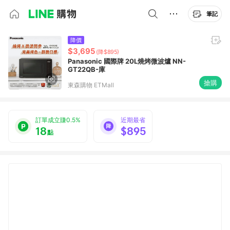
筆記
降價
$3,695
(降$895)
Panasonic 國際牌 20L燒烤微波爐 NN-
GT22QB-庫
搶購
東森購物 ETMall
訂單成立賺0.5%
近期最省
18
$895
點