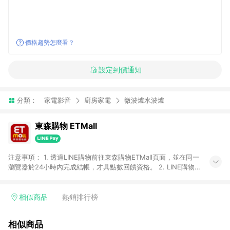
價格趨勢怎麼看？
設定到價通知
分類：
家電影音
廚房家電
微波爐水波爐
東森購物 ETMall
注意事項： 1. 透過LINE購物前往東森購物ETMall頁面，並在同一
瀏覽器於24小時內完成結帳，才具點數回饋資格。 2. LINE購物
點數回饋僅限「東森購物ETMall」商品，購買不具返點類別的商
品，以及使用網連通會員、企業福委會員等身份結帳成立之訂
單，皆不在點數回饋範圍內。 3. 如購買以下類別商品，將無法獲
相似商品
熱銷排行榜
得點數回饋：旅遊/住宿券、餐票券、手錶、精品、珠寶、
APPLE、愛買、虛擬點數卡、悠遊卡、一卡通、icash愛金卡、環
相似商品
球嚴選、商城、專案商品、「草莓網」全館商品。 4. 如取消訂