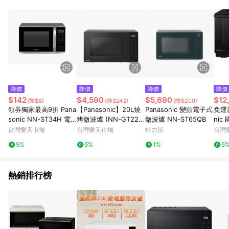
單、退貨、退款或購物中登出東森購物ETMall，將無法獲得點數
回饋。 5. 點數回饋會扣除所有折扣優惠後之最終發票金額計算，
實際回饋請依LINE購物通知為主。 6. 訂單如有使用東森購物
ETMall站內之折扣優惠(包含但不限於東森幣、樂透金、東森現金
券等)，不具點數回饋資格。詳細請依東森購物ETMall之結帳頁面
顯示為準。 7. LINE購物設有「單一商品最高回饋點數」機制(特
殊活動時開放「回饋無上限」)，以同一訂單中同一商品不論件數
計算，並依訂單成立時間當下LINE購物所設定的回饋機制為準。
8. LINE購物為購物資訊整合性平台，商品資料更新會有時間差，
降價
降價
降價
降價
如顯示之商品規格、顏色、價位、贈品與東森購物ETMall銷售網
$142
$4,590
$5,690
$12
(降$8)
(降$242)
(降$200)
頁不符，以銷售網頁標示為準。 9. 若有贈點爭議，請務必於訂單
領券獨家最高9折 Pana
【Panasonic】20L燒
Panasonic 變頻電子式
免運新
日期+180天以內至LINE購物客服洽詢；若超過180天(含)以上進
sonic NN-ST34H 電
烤微波爐 (NN-GT22Q
微波爐 NN-ST65QB
nic
行申訴，恕無法贈點回饋。 10. 部分點數紅包僅限指定商品使
波蓋雲母片
B)
平板
台灣樂天市場
台灣樂天市場
特力屋
台灣
用，或不適用於無回饋商品。各點數紅包之適用商品與使用條件
色 N
請依點數紅包頁面規則為準。
5%
5%
1%
5
熱銷排行榜