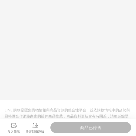
回饋。 5. 點數回饋會扣除所有折扣優惠後之最終發票金額計算，
實際回饋請依LINE購物通知為主。 6. 訂單如有使用東森購物
ETMall站內之折扣優惠(包含但不限於東森幣、樂透金、東森現金
券等)，不具點數回饋資格。詳細請依東森購物ETMall之結帳頁面
顯示為準。 7. LINE購物設有「單一商品最高回饋點數」機制(特
殊活動時開放「回饋無上限」)，以同一訂單中同一商品不論件數
計算，並依訂單成立時間當下LINE購物所設定的回饋機制為準。
8. LINE購物為購物資訊整合性平台，商品資料更新會有時間差，
如顯示之商品規格、顏色、價位、贈品與東森購物ETMall銷售網
頁不符，以銷售網頁標示為準。 9. 若有贈點爭議，請務必於訂單
日期+180天以內至LINE購物客服洽詢；若超過180天(含)以上進
行申訴，恕無法贈點回饋。 10. 部分點數紅包僅限指定商品使
用，或不適用於無回饋商品。各點數紅包之適用商品與使用條件
請依點數紅包頁面規則為準。
LINE 購物是匯集購物情報與商品資訊的整合性平台，並依購物情報中的趨勢與
風格做合作網路商家的延伸商品推薦，商品資料更新會有時間差，請務必點擊
商品至各合作網路商家，確認現售價與購物條件，一切資訊以合作廠商網頁為
商品已停售
準。
加入筆記
設定到價通知