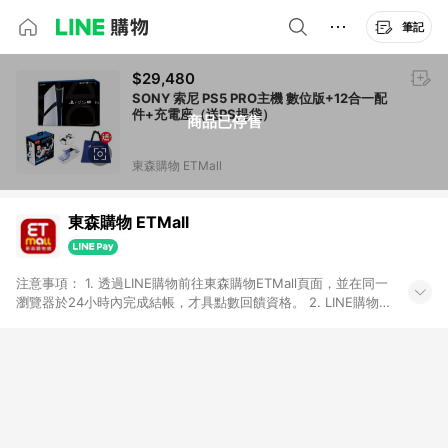
筆記
$29,480
SONY 索尼 PS5 PRO主機 數位版+12合一配
件+充電座（送PS提袋）
商品已停售
東森購物 ETMall
東森購物 ETMall
注意事項： 1. 透過LINE購物前往東森購物ETMall頁面，並在同一
瀏覽器於24小時內完成結帳，才具點數回饋資格。 2. LINE購物
點數回饋僅限「東森購物ETMall」商品，購買不具返點類別的商
品，以及使用網連通會員、企業福委會員等身份結帳成立之訂
單，皆不在點數回饋範圍內。 3. 如購買以下類別商品，將無法獲
得點數回饋：旅遊/住宿券、餐票券、手錶、精品、珠寶、
APPLE、愛買、虛擬點數卡、悠遊卡、一卡通、icash愛金卡、環
球嚴選、商城、專案商品、「草莓網」全館商品。 4. 如取消訂
單、退貨、退款或購物中登出東森購物ETMall，將無法獲得點數