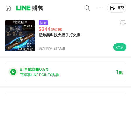
筆記
降價
$344
(降$55)
超炫黑科技火摺子打火機
搶購
東森購物 ETMall
訂單成立賺0.5%
1
點
下單享LINE POINTS點數