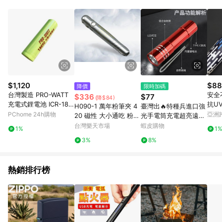
單、退貨、退款或購物中登出東森購物ETMall，將無法獲得點數
回饋。 5. 點數回饋會扣除所有折扣優惠後之最終發票金額計算，
實際回饋請依LINE購物通知為主。 6. 訂單如有使用東森購物
ETMall站內之折扣優惠(包含但不限於東森幣、樂透金、東森現金
券等)，不具點數回饋資格。詳細請依東森購物ETMall之結帳頁面
顯示為準。 7. LINE購物設有「單一商品最高回饋點數」機制(特
殊活動時開放「回饋無上限」)，以同一訂單中同一商品不論件數
計算，並依訂單成立時間當下LINE購物所設定的回饋機制為準。
8. LINE購物為購物資訊整合性平台，商品資料更新會有時間差，
$1,120
$88
降價
限時加碼
如顯示之商品規格、顏色、價位、贈品與東森購物ETMall銷售網
台灣製造 PRO-WATT
安全
$336
$77
(降$84)
頁不符，以銷售網頁標示為準。 9. 若有贈點爭議，請務必於訂單
充電式鋰電池 ICR-186
抗U
H090-1 萬年粉筆夾 4
臺灣出🔥特種兵進口強
日期+180天以內至LINE購物客服洽詢；若超過180天(含)以上進
50K 【4入組】
空
PChome 24h購物
亞洲
20 磁性 大小通吃 粉筆
光手電筒充電超亮遠射
行申訴，恕無法贈點回饋。 10. 部分點數紅包僅限指定商品使
Pinko
夾 不銹鋼夾 (4支入) /
小迷你便攜多功能家用
台灣樂天市場
蝦皮購物
用，或不適用於無回饋商品。各點數紅包之適用商品與使用條件
1%
1
組【APP滿額下單10%
耐用燈
請依點數紅包頁面規則為準。
3%
8%
點數(單一帳號最高150
0點)】8/31止
熱銷排行榜