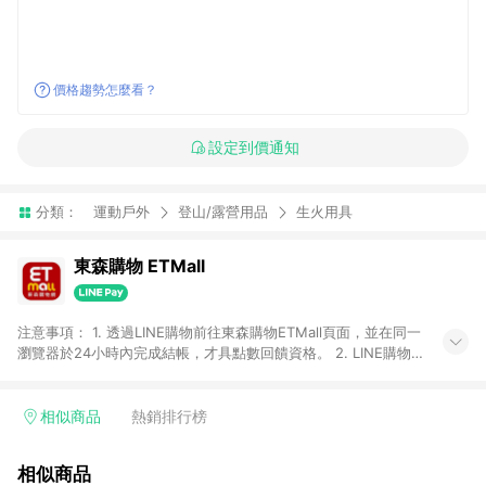
價格趨勢怎麼看？
設定到價通知
分類：
運動戶外
登山/露營用品
生火用具
東森購物 ETMall
注意事項： 1. 透過LINE購物前往東森購物ETMall頁面，並在同一
瀏覽器於24小時內完成結帳，才具點數回饋資格。 2. LINE購物
點數回饋僅限「東森購物ETMall」商品，購買不具返點類別的商
品，以及使用網連通會員、企業福委會員等身份結帳成立之訂
單，皆不在點數回饋範圍內。 3. 如購買以下類別商品，將無法獲
相似商品
熱銷排行榜
得點數回饋：旅遊/住宿券、餐票券、手錶、精品、珠寶、
APPLE、愛買、虛擬點數卡、悠遊卡、一卡通、icash愛金卡、環
相似商品
球嚴選、商城、專案商品、「草莓網」全館商品。 4. 如取消訂