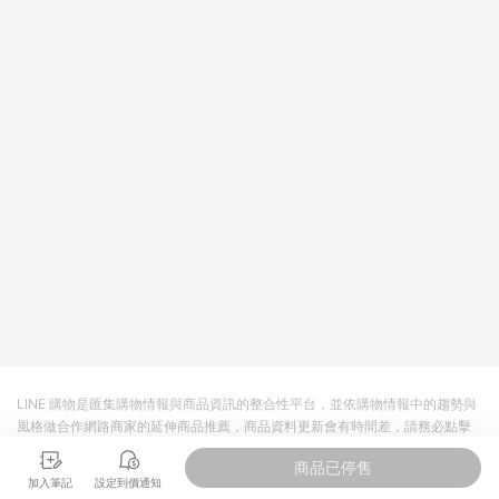
回饋。 5. 點數回饋會扣除所有折扣優惠後之最終發票金額計算，
實際回饋請依LINE購物通知為主。 6. 訂單如有使用東森購物
ETMall站內之折扣優惠(包含但不限於東森幣、樂透金、東森現金
券等)，不具點數回饋資格。詳細請依東森購物ETMall之結帳頁面
顯示為準。 7. LINE購物設有「單一商品最高回饋點數」機制(特
殊活動時開放「回饋無上限」)，以同一訂單中同一商品不論件數
計算，並依訂單成立時間當下LINE購物所設定的回饋機制為準。
8. LINE購物為購物資訊整合性平台，商品資料更新會有時間差，
如顯示之商品規格、顏色、價位、贈品與東森購物ETMall銷售網
頁不符，以銷售網頁標示為準。 9. 若有贈點爭議，請務必於訂單
日期+180天以內至LINE購物客服洽詢；若超過180天(含)以上進
行申訴，恕無法贈點回饋。 10. 部分點數紅包僅限指定商品使
用，或不適用於無回饋商品。各點數紅包之適用商品與使用條件
請依點數紅包頁面規則為準。
LINE 購物是匯集購物情報與商品資訊的整合性平台，並依購物情報中的趨勢與
風格做合作網路商家的延伸商品推薦，商品資料更新會有時間差，請務必點擊
商品至各合作網路商家，確認現售價與購物條件，一切資訊以合作廠商網頁為
商品已停售
準。
加入筆記
設定到價通知