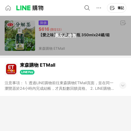
筆記
降價
$616
(降$53)
【愛之味】分解茶迷你瓶 350mlx24罐/箱
商品已停售
東森購物 ETMall
東森購物 ETMall
注意事項： 1. 透過LINE購物前往東森購物ETMall頁面，並在同一
瀏覽器於24小時內完成結帳，才具點數回饋資格。 2. LINE購物
點數回饋僅限「東森購物ETMall」商品，購買不具返點類別的商
品，以及使用網連通會員、企業福委會員等身份結帳成立之訂
單，皆不在點數回饋範圍內。 3. 如購買以下類別商品，將無法獲
得點數回饋：旅遊/住宿券、餐票券、手錶、精品、珠寶、
APPLE、愛買、虛擬點數卡、悠遊卡、一卡通、icash愛金卡、環
球嚴選、商城、專案商品、「草莓網」全館商品。 4. 如取消訂
單、退貨、退款或購物中登出東森購物ETMall，將無法獲得點數