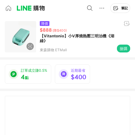
筆記
降價
$888
(降$400)
【Vitantonio】小V厚燒熱壓三明治機《湖
綠》
搶購
東森購物 ETMall
訂單成立賺0.5%
近期最省
4
$400
點