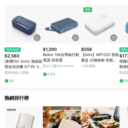
單、退貨、退款或購物中登出東森購物ETMall，將無法獲得點數
回饋。 5. 點數回饋會扣除所有折扣優惠後之最終發票金額計算，
實際回饋請依LINE購物通知為主。 6. 訂單如有使用東森購物
ETMall站內之折扣優惠(包含但不限於東森幣、樂透金、東森現金
券等)，不具點數回饋資格。詳細請依東森購物ETMall之結帳頁面
顯示為準。 7. LINE購物設有「單一商品最高回饋點數」機制(特
殊活動時開放「回饋無上限」)，以同一訂單中同一商品不論件數
計算，並依訂單成立時間當下LINE購物所設定的回饋機制為準。
8. LINE購物為購物資訊整合性平台，商品資料更新會有時間差，
$1,290
$558
限時加碼
限時
如顯示之商品規格、顏色、價位、贈品與東森購物ETMall銷售網
Belkin 10k自帶線行動
【ibits】WP1320 智能
$2,580
$17
頁不符，以銷售網頁標示為準。 9. 若有贈點爭議，請務必於訂單
電源 四色選
藥盒 分隔收納 智能定
[創聯]Gt Sonic 無線超
桃園
日期+180天以內至LINE購物客服洽詢；若超過180天(含)以上進
時提醒 蜂鳴器 一鍵靜
新光三越skm online
LINE禮物
聲波清洗機 GT-X5 3色
郵票
行申訴，恕無法贈點回饋。 10. 部分點數紅包僅限指定商品使
音 便攜 環保ABS材質
選
y手
萬家福線上購物
蝦皮
用，或不適用於無回饋商品。各點數紅包之適用商品與使用條件
0.5%
手賬
請依點數紅包頁面規則為準。
3%
4
熱銷排行榜