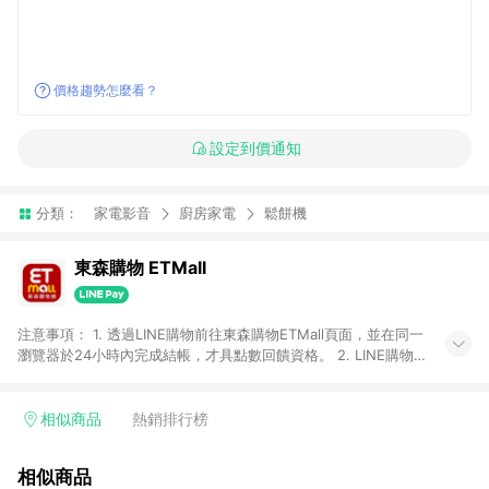
價格趨勢怎麼看？
設定到價通知
分類：
家電影音
廚房家電
鬆餅機
東森購物 ETMall
注意事項： 1. 透過LINE購物前往東森購物ETMall頁面，並在同一
瀏覽器於24小時內完成結帳，才具點數回饋資格。 2. LINE購物
點數回饋僅限「東森購物ETMall」商品，購買不具返點類別的商
品，以及使用網連通會員、企業福委會員等身份結帳成立之訂
單，皆不在點數回饋範圍內。 3. 如購買以下類別商品，將無法獲
相似商品
熱銷排行榜
得點數回饋：旅遊/住宿券、餐票券、手錶、精品、珠寶、
APPLE、愛買、虛擬點數卡、悠遊卡、一卡通、icash愛金卡、環
相似商品
球嚴選、商城、專案商品、「草莓網」全館商品。 4. 如取消訂