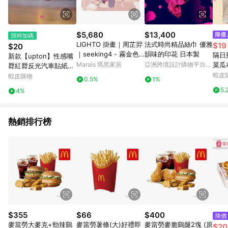
顯示為準。 7. LINE購物設有「單一商品最高回饋點數」機制(特
殊活動時開放「回饋無上限」)，以同一訂單中同一商品不論件數
計算，並依訂單成立時間當下LINE購物所設定的回饋機制為準。
8. LINE購物為購物資訊整合性平台，商品資料更新會有時間差，
$5,680
$13,400
限時加碼
如顯示之商品規格、顏色、價位、贈品與東森購物ETMall銷售網
LIGHTO 掛畫｜周芷羿
法式時尚精品絲巾 優雅
$19
$20
頁不符，以銷售網頁標示為準。 9. 若有贈點爭議，請務必於訂單
｜seeking4 - 霧金色
韻味的印花 日本製
隔日
新款【upton】性感嘴
日期+180天以內至LINE購物客服洽詢；若超過180天(含)以上進
鋁框-50 x 70 cm
Marais 瑪黑家居
亞洲跨境設計購物平台
菜瓜
脣紅脣反光汽車貼紙個
行申訴，恕無法贈點回饋。 10. 部分點數紅包僅限指定商品使
Pinkoi
百潔
性創意電動車摩托車貼
蝦皮
蝦皮購物
用，或不適用於無回饋商品。各點數紅包之適用商品與使用條件
0.5%
1%
現貨
紙遮痕裝飾貼
請依點數紅包頁面規則為準。
5.
4%
台灣
熱銷排行榜
$355
$66
$400
降價
麥當勞大麥克+勁辣鷄
麥當勞薯條(大)好禮即
麥當勞麥脆鷄腿2塊 (原
$20