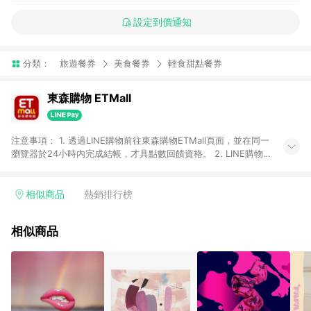
設定到價通知
分類：
旅遊餐券
美食餐券
輕食甜點餐券
東森購物 ETMall
注意事項： 1. 透過LINE購物前往東森購物ETMall頁面，並在同一
瀏覽器於24小時內完成結帳，才具點數回饋資格。 2. LINE購物
點數回饋僅限「東森購物ETMall」商品，購買不具返點類別的商
品，以及使用網連通會員、企業福委會員等身份結帳成立之訂
單，皆不在點數回饋範圍內。 3. 如購買以下類別商品，將無法獲
相似商品
熱銷排行榜
得點數回饋：旅遊/住宿券、餐票券、手錶、精品、珠寶、
APPLE、愛買、虛擬點數卡、悠遊卡、一卡通、icash愛金卡、環
相似商品
球嚴選、商城、專案商品、「草莓網」全館商品。 4. 如取消訂
單、退貨、退款或購物中登出東森購物ETMall，將無法獲得點數
回饋。 5. 點數回饋會扣除所有折扣優惠後之最終發票金額計算，
實際回饋請依LINE購物通知為主。 6. 訂單如有使用東森購物
ETMall站內之折扣優惠(包含但不限於東森幣、樂透金、東森現金
券等)，不具點數回饋資格。詳細請依東森購物ETMall之結帳頁面