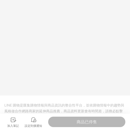
回饋。 5. 點數回饋會扣除所有折扣優惠後之最終發票金額計算，
實際回饋請依LINE購物通知為主。 6. 訂單如有使用東森購物
ETMall站內之折扣優惠(包含但不限於東森幣、樂透金、東森現金
券等)，不具點數回饋資格。詳細請依東森購物ETMall之結帳頁面
顯示為準。 7. LINE購物設有「單一商品最高回饋點數」機制(特
殊活動時開放「回饋無上限」)，以同一訂單中同一商品不論件數
計算，並依訂單成立時間當下LINE購物所設定的回饋機制為準。
8. LINE購物為購物資訊整合性平台，商品資料更新會有時間差，
如顯示之商品規格、顏色、價位、贈品與東森購物ETMall銷售網
頁不符，以銷售網頁標示為準。 9. 若有贈點爭議，請務必於訂單
日期+180天以內至LINE購物客服洽詢；若超過180天(含)以上進
行申訴，恕無法贈點回饋。 10. 部分點數紅包僅限指定商品使
用，或不適用於無回饋商品。各點數紅包之適用商品與使用條件
請依點數紅包頁面規則為準。
LINE 購物是匯集購物情報與商品資訊的整合性平台，並依購物情報中的趨勢與
風格做合作網路商家的延伸商品推薦，商品資料更新會有時間差，請務必點擊
商品至各合作網路商家，確認現售價與購物條件，一切資訊以合作廠商網頁為
商品已停售
準。
加入筆記
設定到價通知