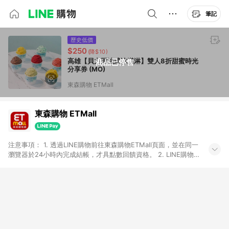
筆記
歷史低價
$250
(降$10)
高雄【貝力岡法式冰淇淋】雙人8折甜蜜時光
商品已停售
分享券 (MO)
東森購物 ETMall
東森購物 ETMall
注意事項： 1. 透過LINE購物前往東森購物ETMall頁面，並在同一
瀏覽器於24小時內完成結帳，才具點數回饋資格。 2. LINE購物
點數回饋僅限「東森購物ETMall」商品，購買不具返點類別的商
品，以及使用網連通會員、企業福委會員等身份結帳成立之訂
單，皆不在點數回饋範圍內。 3. 如購買以下類別商品，將無法獲
得點數回饋：旅遊/住宿券、餐票券、手錶、精品、珠寶、
APPLE、愛買、虛擬點數卡、悠遊卡、一卡通、icash愛金卡、環
球嚴選、商城、專案商品、「草莓網」全館商品。 4. 如取消訂
單、退貨、退款或購物中登出東森購物ETMall，將無法獲得點數