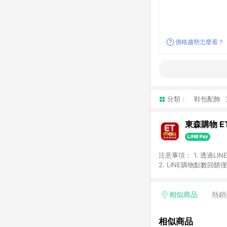
價格趨勢怎麼看？
分類：
鞋包配飾
東森購物 ET
注意事項： 1. 透過L
2. LINE購物點數
等身份結帳成立之訂單，
券、手錶、精品、珠寶、
「草莓網」全館商品。 
相似商品
熱銷
饋會扣除所有折扣優惠後
內之折扣優惠(包含但不
相似商品
面顯示為準。 7. L