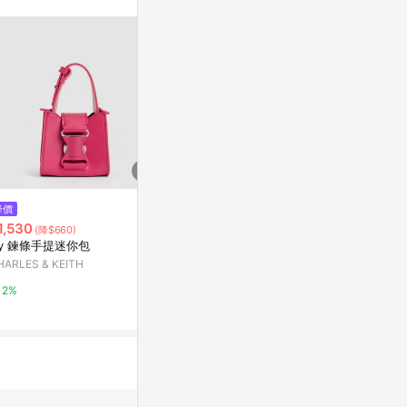
訊整合性平台，商
銷售網頁標示為
進行申訴，恕無法
使用條件請依點數
$2,590
降價
降價
Koa 方釦肩背包
1,530
$11,899
(降$660)
(降$
CHARLES & KEITH
vy 鍊條手提迷你包
miu miu 
包
HARLES & KEITH
2%
二拾衫TWENT
2%
2%