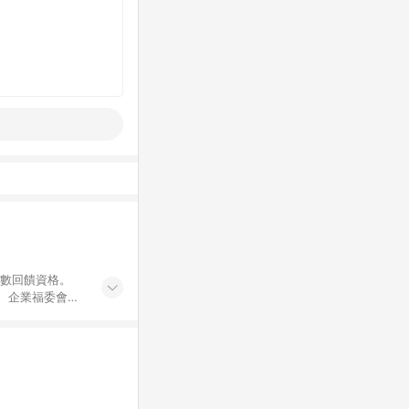
點數回饋資格。
員、企業福委會員
遊/住宿券、餐票
商城、專案商品、
。 5. 點數回
物ETMall站
Mall之結帳頁
以同一訂單中同一