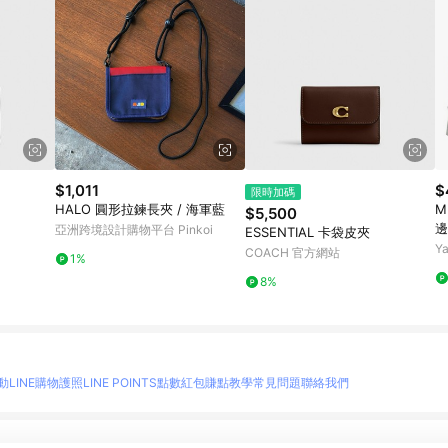
$1,011
$
限時加碼
HALO 圓形拉鍊長夾 / 海軍藍
M
$5,500
邊
亞洲跨境設計購物平台 Pinkoi
ESSENTIAL 卡袋皮夾
藍
Y
COACH 官方網站
1%
8%
動
LINE購物護照
LINE POINTS點數紅包
賺點教學
常見問題
聯絡我們