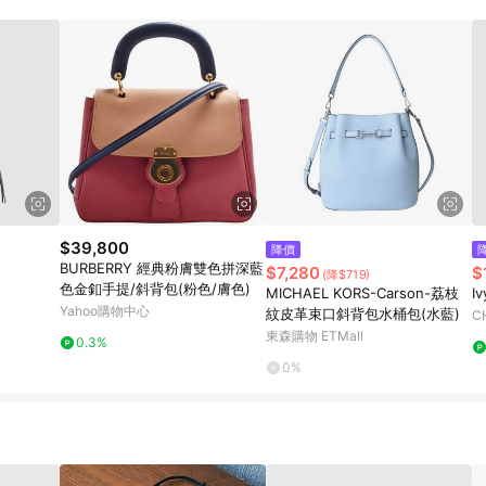
訂單成立時間當下LINE購物所設定的回饋機制為準。 8. LINE購物為購物資
，如顯示之商品規格、顏色、價位、贈品與東森購物ETMall銷售網頁不符，以
，請務必於訂單日期+180天以內至LINE購物客服洽詢；若超過180天(含)以上
部分點數紅包僅限指定商品使用，或不適用於無回饋商品。各點數紅包之適用商品與
$39,800
降價
BURBERRY 經典粉膚雙色拼深藍
$7,280
$
(降$719)
色金釦手提/斜背包(粉色/膚色)
MICHAEL KORS-Carson-荔枝
I
Yahoo購物中心
紋皮革束口斜背包水桶包(水藍)
C
東森購物 ETMall
0.3%
0%