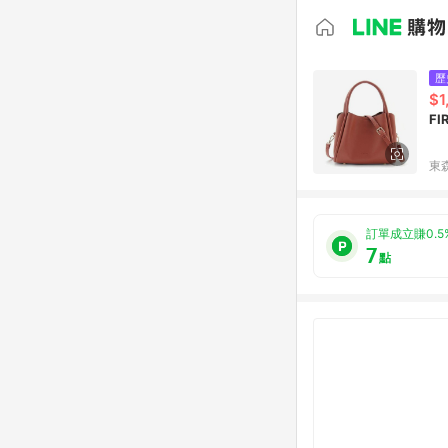
歷
$1
F
東森
訂單成立賺0.5
7
點