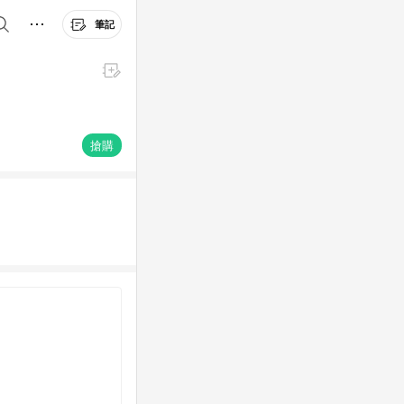
筆記
搶購