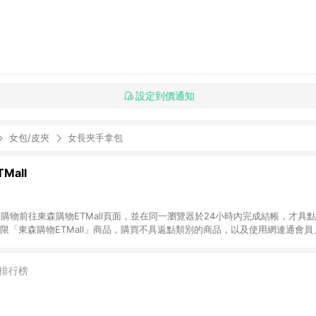
設定到價通知
女包/皮夾
女長夾手拿包
Mall
INE購物前往東森購物ETMall頁面，並在同一瀏覽器於24小時內完成結帳，才具
回饋僅限「東森購物ETMall」商品，購買不具返點類別的商品，以及使用網連通會
皆不在點數回饋範圍內。 3. 如購買以下類別商品，將無法獲得點數回饋：旅
APPLE、愛買、虛擬點數卡、悠遊卡、一卡通、icash愛金卡、環球嚴選、
4. 如取消訂單、退貨、退款或購物中登出東森購物ETMall，將無法獲得點數回饋
排行榜
之最終發票金額計算，實際回饋請依LINE購物通知為主。 6. 訂單如有使用東森購
限於東森幣、樂透金、東森現金券等)，不具點數回饋資格。詳細請依東森購物ET
INE購物設有「單一商品最高回饋點數」機制(特殊活動時開放「回饋無上限」)，