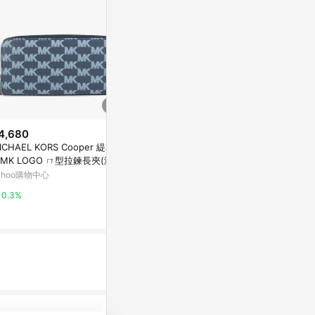
4,680
$4,358
ICHAEL KORS Cooper 緹花描
口金包 蜜蜂 
$6,500
(雙重省$1,500)
MK LOGO ㄇ型拉鍊長夾(海軍
NEW YORK 摺疊皮夾
亞洲跨境設計購物
)
ahoo購物中心
COACH 官方網站
1%
0.3%
8%