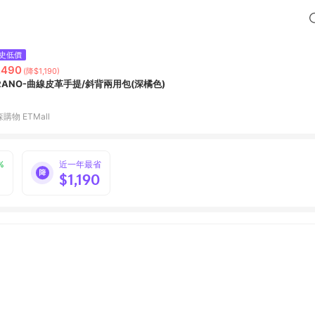
史低價
,490
(降$1,190)
IRANO-曲線皮革手提/斜背兩用包(深橘色)
購物 ETMall
%
近一年最省
$1,190