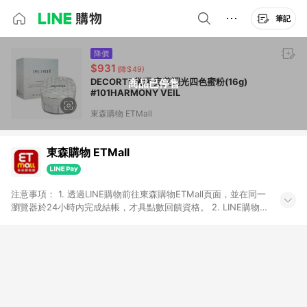
筆記
降價
$931
(降$49)
DECORTE黛珂 完美調光四色蜜粉(16g)
商品已停售
#101HARMONY VEIL
東森購物 ETMall
東森購物 ETMall
注意事項： 1. 透過LINE購物前往東森購物ETMall頁面，並在同一
瀏覽器於24小時內完成結帳，才具點數回饋資格。 2. LINE購物
點數回饋僅限「東森購物ETMall」商品，購買不具返點類別的商
品，以及使用網連通會員、企業福委會員等身份結帳成立之訂
單，皆不在點數回饋範圍內。 3. 如購買以下類別商品，將無法獲
得點數回饋：旅遊/住宿券、餐票券、手錶、精品、珠寶、
APPLE、愛買、虛擬點數卡、悠遊卡、一卡通、icash愛金卡、環
球嚴選、商城、專案商品、「草莓網」全館商品。 4. 如取消訂
單、退貨、退款或購物中登出東森購物ETMall，將無法獲得點數