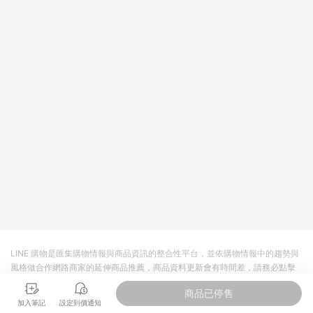
回饋。 5. 點數回饋會扣除所有折扣優惠後之最終發票金額計算，
實際回饋請依LINE購物通知為主。 6. 訂單如有使用東森購物
ETMall站內之折扣優惠(包含但不限於東森幣、樂透金、東森現金
券等)，不具點數回饋資格。詳細請依東森購物ETMall之結帳頁面
顯示為準。 7. LINE購物設有「單一商品最高回饋點數」機制(特
殊活動時開放「回饋無上限」)，以同一訂單中同一商品不論件數
計算，並依訂單成立時間當下LINE購物所設定的回饋機制為準。
8. LINE購物為購物資訊整合性平台，商品資料更新會有時間差，
如顯示之商品規格、顏色、價位、贈品與東森購物ETMall銷售網
頁不符，以銷售網頁標示為準。 9. 若有贈點爭議，請務必於訂單
日期+180天以內至LINE購物客服洽詢；若超過180天(含)以上進
行申訴，恕無法贈點回饋。 10. 部分點數紅包僅限指定商品使
用，或不適用於無回饋商品。各點數紅包之適用商品與使用條件
請依點數紅包頁面規則為準。
LINE 購物是匯集購物情報與商品資訊的整合性平台，並依購物情報中的趨勢與
風格做合作網路商家的延伸商品推薦，商品資料更新會有時間差，請務必點擊
商品至各合作網路商家，確認現售價與購物條件，一切資訊以合作廠商網頁為
商品已停售
準。
加入筆記
設定到價通知