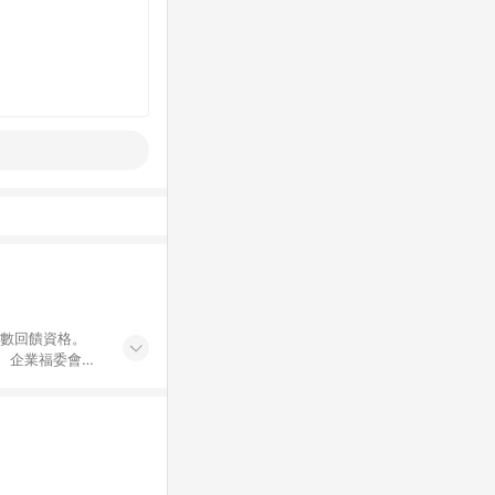
點數回饋資格。
員、企業福委會員
遊/住宿券、餐票
商城、專案商品、
。 5. 點數回
物ETMall站
Mall之結帳頁
以同一訂單中同一