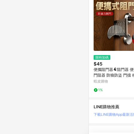
限時加碼
$45
便攜阻門器🐏阻門器 
門阻器 防狼防盜 門擋
旅遊方便攜帶 旅行門鎖
蝦皮購物
門鎖 房門防盜鎖
1%
LINE購物推薦
下載LINE購物App
最新活