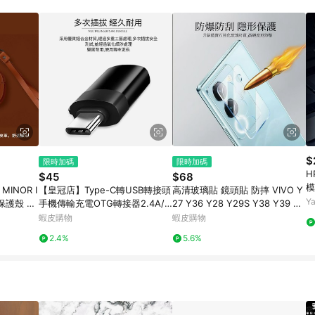
訂單成立時間當下LINE購物所設定的回饋機制為準。 8. LINE購物為購物資
，如顯示之商品規格、顏色、價位、贈品與東森購物ETMall銷售網頁不符，以
，請務必於訂單日期+180天以內至LINE購物客服洽詢；若超過180天(含)以上
部分點數紅包僅限指定商品使用，或不適用於無回饋商品。各點數紅包之適用商品與
$
限時加碼
限時加碼
H
$45
$68
模
INOR I
【皇冠店】Type-C轉USB轉接頭
高清玻璃貼 鏡頭貼 防摔 VIVO Y
現
Y
 保護殼 耳
手機傳輸充電OTG轉接器2.4A/U
27 Y36 Y28 Y29S Y38 Y39 Y7
p
素皮套 耳
SB3.0規格
6 Y78 5G 保護貼
蝦皮購物
蝦皮購物
2.4%
5.6%