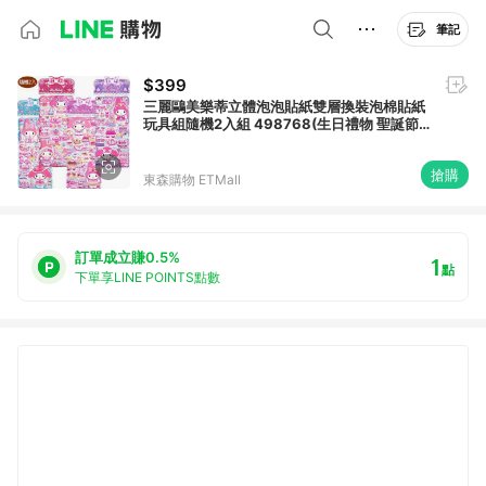
筆記
$399
三麗鷗美樂蒂立體泡泡貼紙雙層換裝泡棉貼紙
玩具組隨機2入組 498768(生日禮物 聖誕節
平輸品)【卡通小物】
搶購
東森購物 ETMall
訂單成立賺0.5%
1
點
下單享LINE POINTS點數