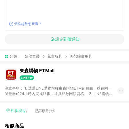
價格趨勢怎麼看？
設定到價通知
分類：
婦幼童裝
兒童玩具
美勞繪畫用具
東森購物 ETMall
注意事項： 1. 透過LINE購物前往東森購物ETMall頁面，並在同一
瀏覽器於24小時內完成結帳，才具點數回饋資格。 2. LINE購物
點數回饋僅限「東森購物ETMall」商品，購買不具返點類別的商
品，以及使用網連通會員、企業福委會員等身份結帳成立之訂
單，皆不在點數回饋範圍內。 3. 如購買以下類別商品，將無法獲
相似商品
熱銷排行榜
得點數回饋：旅遊/住宿券、餐票券、手錶、精品、珠寶、
APPLE、愛買、虛擬點數卡、悠遊卡、一卡通、icash愛金卡、環
相似商品
球嚴選、商城、專案商品、「草莓網」全館商品。 4. 如取消訂