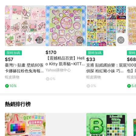
單、退貨、退款或購物中登出東森購物ETMall，將無法獲得點數
回饋。 5. 點數回饋會扣除所有折扣優惠後之最終發票金額計算，
實際回饋請依LINE購物通知為主。 6. 訂單如有使用東森購物
ETMall站內之折扣優惠(包含但不限於東森幣、樂透金、東森現金
券等)，不具點數回饋資格。詳細請依東森購物ETMall之結帳頁面
顯示為準。 7. LINE購物設有「單一商品最高回饋點數」機制(特
殊活動時開放「回饋無上限」)，以同一訂單中同一商品不論件數
計算，並依訂單成立時間當下LINE購物所設定的回饋機制為準。
8. LINE購物為購物資訊整合性平台，商品資料更新會有時間差，
$170
限時加碼
限時加碼
限時
如顯示之商品規格、顏色、價位、贈品與東森購物ETMall銷售網
【震撼精品百貨】Hell
$57
$33
$68
頁不符，以銷售網頁標示為準。 9. 若有贈點爭議，請務必於訂單
o Kitty 凱蒂貓~KITTY
臺灣/✨貼畫 壁紙60張
京甫 貼紙繽紛樂：屁屁
100
日期+180天以內至LINE購物客服洽詢；若超過180天(含)以上進
貼紙-和風綠
Yahoo購物中心
卡娜赫拉粉色兔海報牆
偵探 粉紅豬小妹 巧虎
包】
行申訴，恕無法贈點回饋。 10. 部分點數紅包僅限指定商品使
貼ins高顏值動漫房間
汪汪隊立大功 超人力霸
童貼
蝦皮購物
蝦皮購物
蝦皮
用，或不適用於無回饋商品。各點數紅包之適用商品與使用條件
0%
臥室背景牆面裝飾
王 迪士尼Ufufy 冰雪奇
貼紙
請依點數紅包頁面規則為準。
10%
0%
5.
緣 開闊天空光之美少女
貼紙
李箱
熱銷排行榜